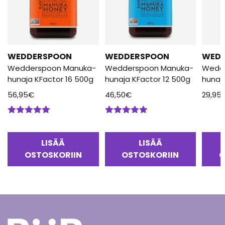
WEDDERSPOON
WEDDERSPOON
WED
Wedderspoon Manuka-
Wedderspoon Manuka-
Wedd
hunaja KFactor 16 500g
hunaja KFactor 12 500g
hunaj
56,95
€
46,50
€
29,95
Arvostelu
Arvostelu
tuotteesta:
tuotteesta:
5.00
/ 5
5.00
/ 5
LISÄÄ
LISÄÄ
OSTOSKORIIN
OSTOSKORIIN
O