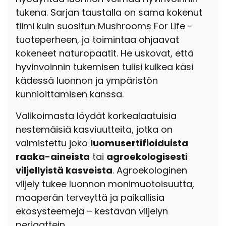
tukena. Sarjan taustalla on sama kokenut
tiimi kuin suositun Mushrooms For Life -
tuoteperheen, ja toimintaa ohjaavat
kokeneet naturopaatit. He uskovat, että
hyvinvoinnin tukemisen tulisi kulkea käsi
kädessä luonnon ja ympäristön
kunnioittamisen kanssa.
Valikoimasta löydät korkealaatuisia
nestemäisiä kasviuutteita, jotka on
valmistettu joko
luomusertifioiduista
raaka-aineista
tai
agroekologisesti
viljellyistä kasveista
. Agroekologinen
viljely tukee luonnon monimuotoisuutta,
maaperän terveyttä ja paikallisia
ekosysteemejä – kestävän viljelyn
periaattein.