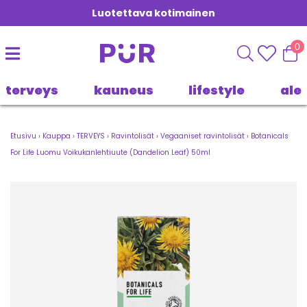
Luotettava kotimainen
0
terveys
kauneus
lifestyle
ale
Etusivu
›
Kauppa
›
TERVEYS
›
Ravintolisät
›
Vegaaniset ravintolisät
›
Botanicals
For Life Luomu Voikukanlehtiuute (Dandelion Leaf) 50ml