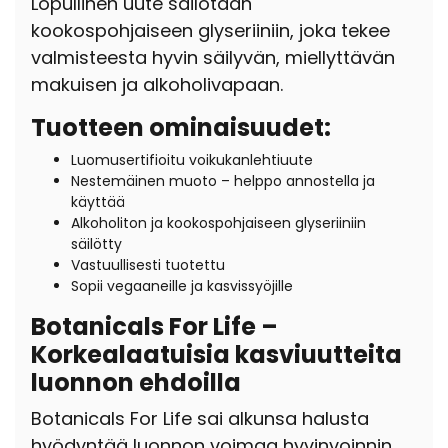
Lopullinen uute säilötään
kookospohjaiseen glyseriiniin, joka tekee
valmisteesta hyvin säilyvän, miellyttävän
makuisen ja alkoholivapaan.
Tuotteen ominaisuudet:
Luomusertifioitu voikukanlehtiuute
Nestemäinen muoto – helppo annostella ja
käyttää
Alkoholiton ja kookospohjaiseen glyseriiniin
säilötty
Vastuullisesti tuotettu
Sopii vegaaneille ja kasvissyöjille
Botanicals For Life –
Korkealaatuisia kasviuutteita
luonnon ehdoilla
Botanicals For Life sai alkunsa halusta
hyödyntää luonnon voimaa hyvinvoinnin