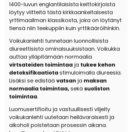
1400-luvun englantilaisista keittokirjoista
löytyy viitteitä tästä kirkkaankeltaisesta
yrttimaailman klassikosta, joka on löytänyt
tiensä niin teekuppiin kuin yrttikääröihinkin.
Voikukanlehti tunnetaan luonnollisista
diureettisista ominaisuuksistaan.
Voikukka
auttaa ylläpitämään normaalia
virtsateiden toimintaa
ja
tukee kehon
detoksifikaatiota
stimuloimalla diureesia.
Lisäksi se edistää
vatsan
ja
maksan
normaalia toimintaa,
sekä
suoliston
toimintaa
.
Luomusertifioitu ja vastuullisesti viljelty
voikukanlehti uutetaan hellävaraisesti ja
alkoholi poistetaan prosessin aikana.