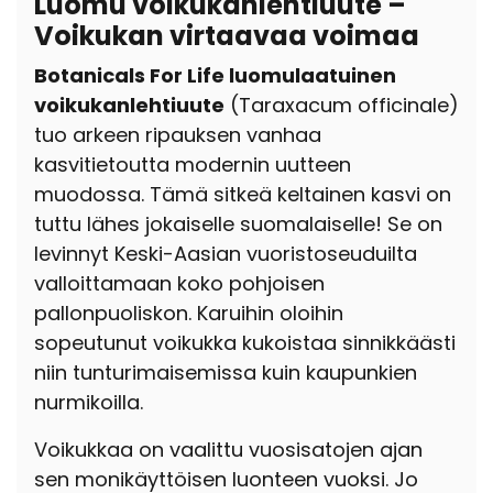
Luomu voikukanlehtiuute –
Voikukan virtaavaa voimaa
Botanicals For Life luomulaatuinen
voikukanlehtiuute
(Taraxacum officinale)
tuo arkeen ripauksen vanhaa
kasvitietoutta modernin uutteen
muodossa.
Tämä sitkeä keltainen kasvi on
tuttu lähes jokaiselle suomalaiselle! Se on
levinnyt Keski-Aasian vuoristoseuduilta
valloittamaan koko pohjoisen
pallonpuoliskon. Karuihin oloihin
sopeutunut voikukka kukoistaa sinnikkäästi
niin tunturimaisemissa kuin kaupunkien
nurmikoilla.
Voikukkaa on vaalittu vuosisatojen ajan
sen monikäyttöisen luonteen vuoksi. Jo