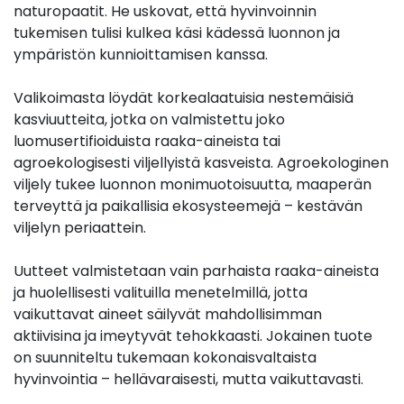
naturopaatit. He uskovat, että hyvinvoinnin
tukemisen tulisi kulkea käsi kädessä luonnon ja
ympäristön kunnioittamisen kanssa.
Valikoimasta löydät korkealaatuisia nestemäisiä
kasviuutteita, jotka on valmistettu joko
luomusertifioiduista raaka-aineista tai
agroekologisesti viljellyistä kasveista. Agroekologinen
viljely tukee luonnon monimuotoisuutta, maaperän
terveyttä ja paikallisia ekosysteemejä – kestävän
viljelyn periaattein.
Uutteet valmistetaan vain parhaista raaka-aineista
ja huolellisesti valituilla menetelmillä, jotta
vaikuttavat aineet säilyvät mahdollisimman
aktiivisina ja imeytyvät tehokkaasti. Jokainen tuote
on suunniteltu tukemaan kokonaisvaltaista
hyvinvointia – hellävaraisesti, mutta vaikuttavasti.