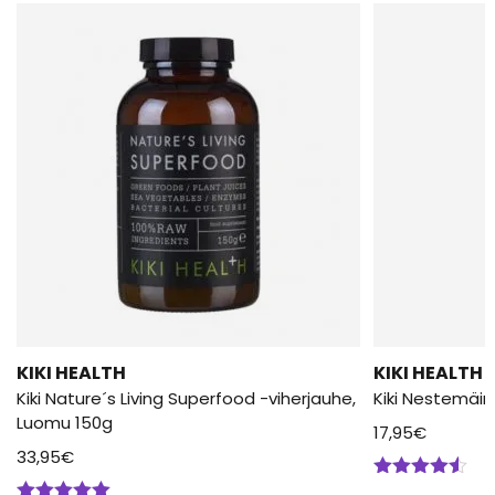
KIKI HEALTH
KIKI HEALTH
Kiki Nature´s Living Superfood -viherjauhe,
Kiki Nestemäine
Luomu 150g
17,95
€
33,95
€
Arvostelu