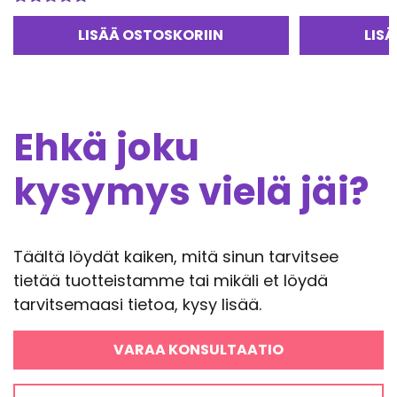
tuotteesta:
Arvostelu
4.50
/ 5
tuotteesta:
LISÄÄ OSTOSKORIIN
LIS
5.00
/ 5
Ehkä joku
kysymys vielä jäi?
Täältä löydät kaiken, mitä sinun tarvitsee
tietää tuotteistamme tai mikäli et löydä
tarvitsemaasi tietoa, kysy lisää.
VARAA KONSULTAATIO