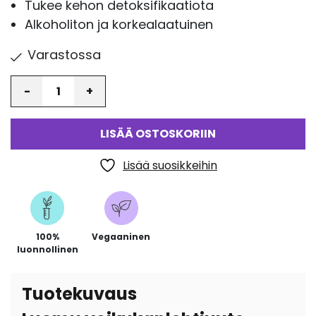
Tukee kehon detoksifikaatiota
Alkoholiton ja korkealaatuinen
Varastossa
Määrä
LISÄÄ OSTOSKORIIN
Lisää suosikkeihin
100%
Vegaaninen
luonnollinen
Tuotekuvaus