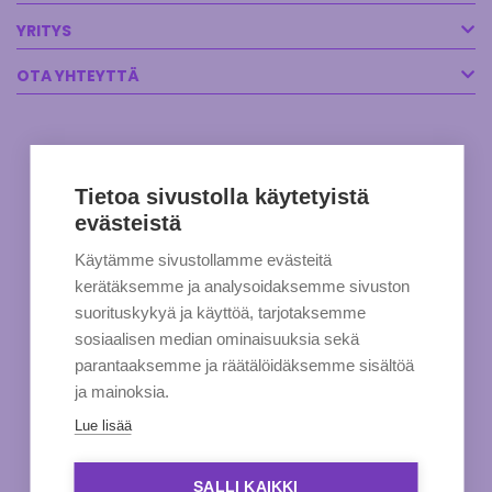
YRITYS
OTA YHTEYTTÄ
Tietoa sivustolla käytetyistä
evästeistä
Käytämme sivustollamme evästeitä
kerätäksemme ja analysoidaksemme sivuston
suorituskykyä ja käyttöä, tarjotaksemme
sosiaalisen median ominaisuuksia sekä
parantaaksemme ja räätälöidäksemme sisältöä
ja mainoksia.
Lue lisää
SALLI KAIKKI