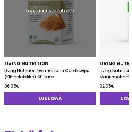
Loppunut varastosta
LIVING NUTRITION
LIVING NUTR
Living Nutrition Fermentoitu Cordyceps
Living Nutritio
(Kiinanloisikka) 60 kaps
Maarianohdake 
36,95
€
32,95
€
LUE LISÄÄ
LIS