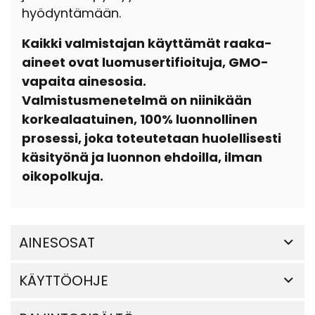
hyödyntämään.
Kaikki valmistajan käyttämät raaka-
aineet ovat luomusertifioituja, GMO-
vapaita ainesosia.
Valmistusmenetelmä on niinikään
korkealaatuinen, 100% luonnollinen
prosessi, joka toteutetaan huolellisesti
käsityönä ja luonnon ehdoilla, ilman
oikopolkuja.
AINESOSAT
KÄYTTÖOHJE