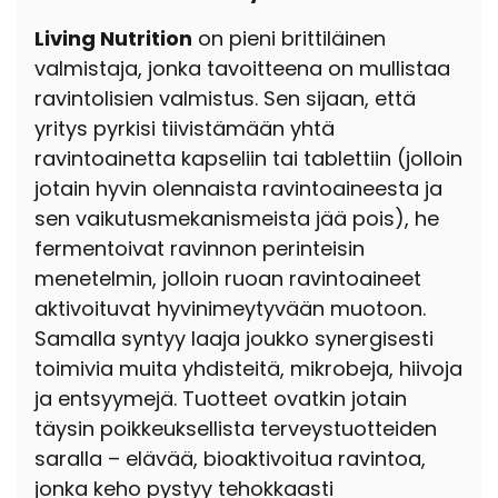
Living Nutrition
on pieni brittiläinen
valmistaja, jonka tavoitteena on mullistaa
ravintolisien valmistus. Sen sijaan, että
yritys pyrkisi tiivistämään yhtä
ravintoainetta kapseliin tai tablettiin (jolloin
jotain hyvin olennaista ravintoaineesta ja
sen vaikutusmekanismeista jää pois), he
fermentoivat ravinnon perinteisin
menetelmin, jolloin ruoan ravintoaineet
aktivoituvat hyvinimeytyvään muotoon.
Samalla syntyy laaja joukko synergisesti
toimivia muita yhdisteitä, mikrobeja, hiivoja
ja entsyymejä. Tuotteet ovatkin jotain
täysin poikkeuksellista terveystuotteiden
saralla – elävää, bioaktivoitua ravintoa,
jonka keho pystyy tehokkaasti