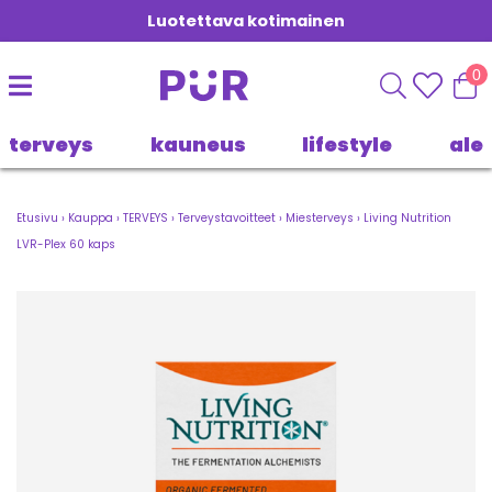
Luotettava kotimainen
0
terveys
kauneus
lifestyle
ale
Etusivu
›
Kauppa
›
TERVEYS
›
Terveystavoitteet
›
Miesterveys
›
Living Nutrition
LVR-Plex 60 kaps