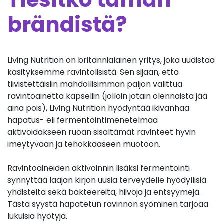
brändistä?
Living Nutrition on britannialainen yritys, joka uudistaa
käsityksemme ravintolisistä. Sen sijaan, että
tiivistettäisiin mahdollisimman paljon valittua
ravintoainetta kapseliin (jolloin jotain olennaista jää
aina pois), Living Nutrition hyödyntää ikivanhaa
hapatus- eli fermentointimenetelmää
aktivoidakseen ruoan sisältämät ravinteet hyvin
imeytyvään ja tehokkaaseen muotoon.
Ravintoaineiden aktivoinnin lisäksi fermentointi
synnyttää laajan kirjon uusia terveydelle hyödyllisiä
yhdisteitä sekä bakteereita, hiivoja ja entsyymejä.
Tästä syystä hapatetun ravinnon syöminen tarjoaa
lukuisia hyötyjä.