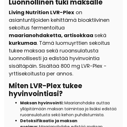
Luonnollinen tuki maksalle
Living Nutrition LVR-Plex
on
asiantuntijoiden kehittämä bioaktiivinen
sekoitus fermentoitua
maarianohdaketta, artisokkaa
sekä
kurkumaa
. Tämä luomuyrttien sekoitus
tukee maksaa sekä ruoansulatusta
luonnollisesti ja edistää hyvinvointia
sisältäpäin. Sisältää 800 mg LVR-Plex -
yrttisekoitusta per annos.
Miten LVR-Plex tukee
hyvinvointiasi?
Maksan hyvinvointi:
Maarianohdake
auttaa
ylläpitämään maksan toimintaa ja lisäksi edistää
ruoansulatusta sekä kehon puhdistumista.
Detoksifikaatio ja maksan
suojaus:
Maarianohdake edistää maksan