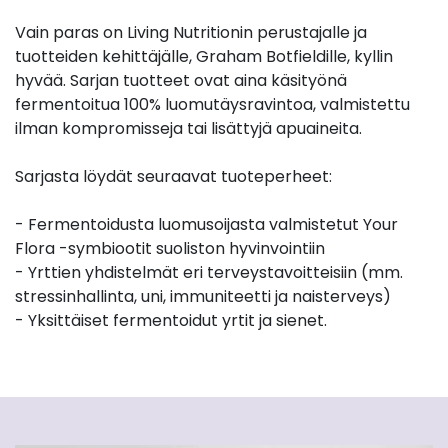
Vain paras on Living Nutritionin perustajalle ja
tuotteiden kehittäjälle, Graham Botfieldille, kyllin
hyvää. Sarjan tuotteet ovat aina käsityönä
fermentoitua 100% luomutäysravintoa, valmistettu
ilman kompromisseja tai lisättyjä apuaineita.
Sarjasta löydät seuraavat tuoteperheet:
- Fermentoidusta luomusoijasta valmistetut Your
Flora -symbiootit suoliston hyvinvointiin
- Yrttien yhdistelmät eri terveystavoitteisiin (mm.
stressinhallinta, uni, immuniteetti ja naisterveys)
- Yksittäiset fermentoidut yrtit ja sienet.