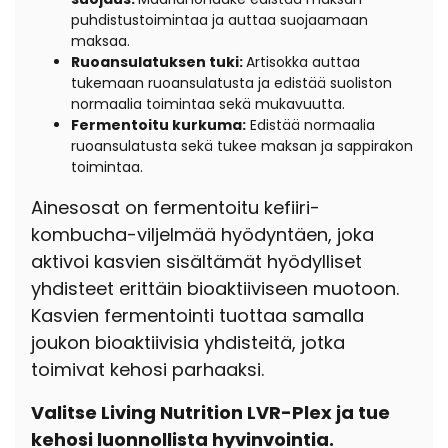
puhdistustoimintaa ja auttaa suojaamaan
maksaa.
Ruoansulatuksen tuki:
Artisokka auttaa
tukemaan ruoansulatusta ja edistää suoliston
normaalia toimintaa sekä mukavuutta.
Fermentoitu kurkuma:
Edistää normaalia
ruoansulatusta sekä tukee maksan ja sappirakon
toimintaa.
Ainesosat on fermentoitu kefiiri-
kombucha-viljelmää hyödyntäen, joka
aktivoi kasvien sisältämät hyödylliset
yhdisteet erittäin bioaktiiviseen muotoon.
Kasvien fermentointi tuottaa samalla
joukon bioaktiivisia yhdisteitä, jotka
toimivat kehosi parhaaksi.
Valitse Living Nutrition LVR-Plex ja tue
kehosi luonnollista hyvinvointia.