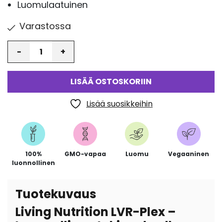
Luomulaatuinen
Varastossa
Määrä
LISÄÄ OSTOSKORIIN
Lisää suosikkeihin
100%
GMO-vapaa
Luomu
Vegaaninen
luonnollinen
Tuotekuvaus
Living Nutrition LVR-Plex –