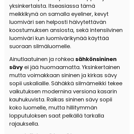
yksinkertaista. Itseasiassa tämä
meikkikynä on samalla eyeliner, kevyt
luomiväri sen helposti häivytettävän
koostumuksen ansiosta, sekä intensiivinen
luomiväri kun luomivärikynää käyttää
suoraan silmäluomelle.
Ainutlaatuinen ja rohkea
sähkönsininen
sävy
ei jää huomaamatta. Yksinkertainen
mutta voimakkaan sininen ja kirkas sävy
sopii uskaliaille. Sähäkkä silmämeikki tekee
vaikutuksen modernina versiona kasarin
kauhukuvista. Raikas sininen sävy sopii
koko luomelle, mutta hillitymmän
lopputuloksen saat pelkällä tarkalla
rajauksella.