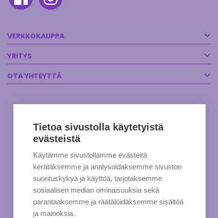
VERKKOKAUPPA
YRITYS
OTA YHTEYTTÄ
Tietoa sivustolla käytetyistä
evästeistä
Käytämme sivustollamme evästeitä
kerätäksemme ja analysoidaksemme sivuston
suorituskykyä ja käyttöä, tarjotaksemme
sosiaalisen median ominaisuuksia sekä
parantaaksemme ja räätälöidäksemme sisältöä
ja mainoksia.