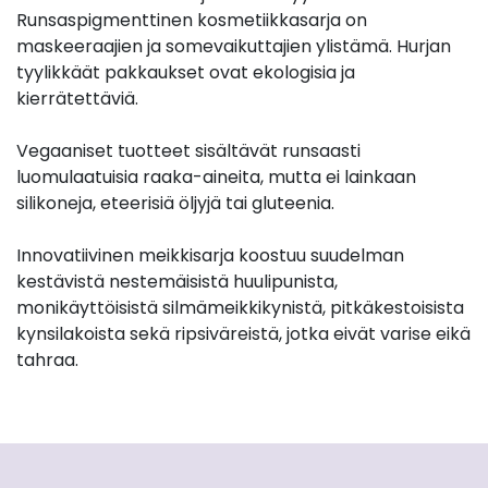
Runsaspigmenttinen kosmetiikkasarja on
maskeeraajien ja somevaikuttajien ylistämä. Hurjan
tyylikkäät pakkaukset ovat ekologisia ja
kierrätettäviä.
Vegaaniset tuotteet sisältävät runsaasti
luomulaatuisia raaka-aineita, mutta ei lainkaan
silikoneja, eteerisiä öljyjä tai gluteenia.
Innovatiivinen meikkisarja koostuu suudelman
kestävistä nestemäisistä huulipunista,
monikäyttöisistä silmämeikkikynistä, pitkäkestoisista
kynsilakoista sekä ripsiväreistä, jotka eivät varise eikä
tahraa.