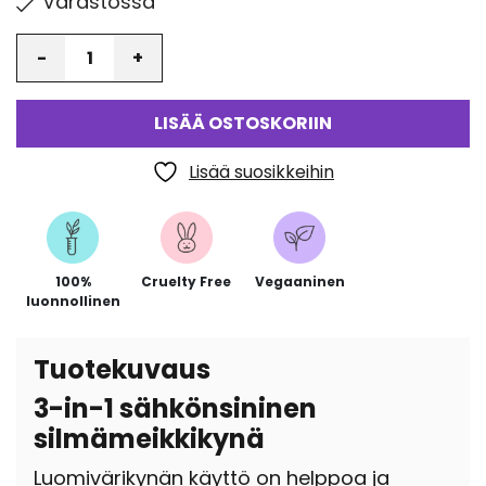
Varastossa
Määrä
LISÄÄ OSTOSKORIIN
Lisää suosikkeihin
100%
Cruelty Free
Vegaaninen
luonnollinen
Tuotekuvaus
3-in-1 sähkönsininen
silmämeikkikynä
Luomivärikynän käyttö on helppoa ja