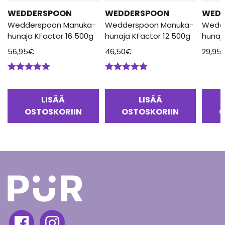
WEDDERSPOON
WEDDERSPOON
WED
Wedderspoon Manuka-
Wedderspoon Manuka-
Wedd
hunaja KFactor 16 500g
hunaja KFactor 12 500g
hunaj
56,95
€
46,50
€
29,95
Arvostelu
Arvostelu
tuotteesta:
tuotteesta:
5.00
/ 5
5.00
/ 5
LISÄÄ
LISÄÄ
OSTOSKORIIN
OSTOSKORIIN
O