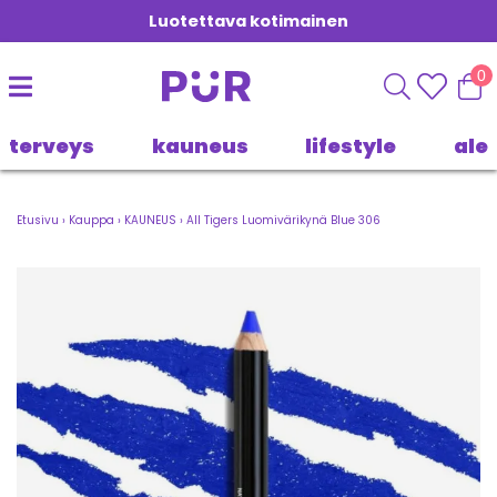
Luotettava kotimainen
0
terveys
kauneus
lifestyle
ale
Etusivu
›
Kauppa
›
KAUNEUS
›
All Tigers Luomivärikynä Blue 306