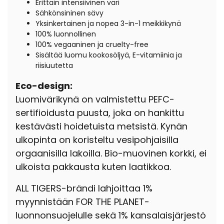
Erittäin intensiivinen väri
Sähkönsininen sävy
Yksinkertainen ja nopea 3-in-1 meikkikynä
100%
luonnollinen
100% vegaaninen ja cruelty-free
Sisältää luomu kookosöljyä, E-vitamiinia ja
riisiuutetta
Eco-design:
Luomivärikynä on valmistettu PEFC-
sertifioidusta puusta, joka on hankittu
kestävästi hoidetuista metsistä. Kynän
ulkopinta on koristeltu vesipohjaisilla
orgaanisilla lakoilla. Bio-muovinen korkki, ei
ulkoista pakkausta kuten laatikkoa.
ALL TIGERS-brändi lahjoittaa 1%
myynnistään FOR THE PLANET-
luonnonsuojelulle sekä 1% kansalaisjärjestö