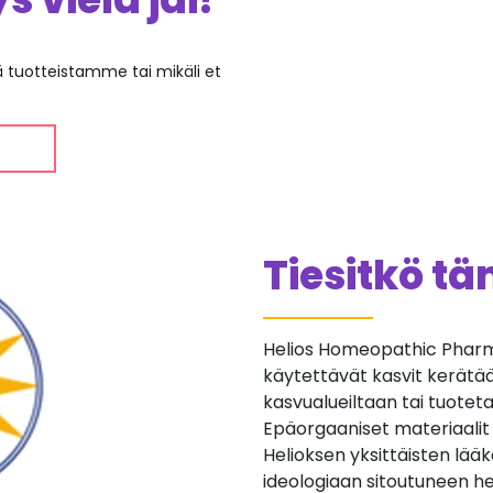
ää tuotteistamme tai mikäli et
Tiesitkö t
Helios Homeopathic Pharma
käytettävät kasvit kerätään 
kasvualueiltaan tai tuotetaan
Epäorgaaniset materiaalit
Helioksen yksittäisten lä
ideologiaan sitoutuneen he