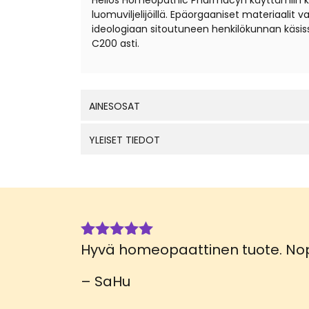
Helios Homeopathic Pharmacyn käyttämiin kantal
luomuviljelijöillä. Epäorgaaniset materiaali
ideologiaan sitoutuneen henkilökunnan käsis
C200 asti.
AINESOSAT
YLEISET TIEDOT
Hyvä homeopaattinen tuote. Nop
Arvostelu
tuotteesta:
5
/ 5
– SaHu