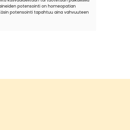
ta kasvualueiltaan tai tuotetaan paikallisilla
äkeaineiden potensointi on homeopatian
Käsin potensointi tapahtuu aina vahvuuteen