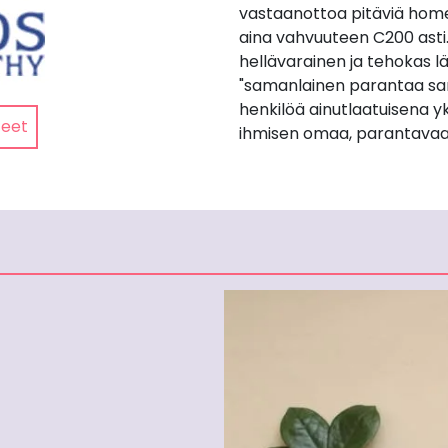
vastaanottoa pitäviä home
aina vahvuuteen C200 asti
hellävarainen ja tehokas lä
"samanlainen parantaa sa
henkilöä ainutlaatuisena yk
teet
ihmisen omaa, parantavaa