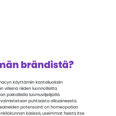
ämän brändistä?
cyn käyttämiin kantaliuoksiin
villeinä niiden luonnollisilta
 paikallisilla luomuviljelijöillä.
 valmistetaan puhtaasta alkuaineesta.
äkeaineiden potensointi on homeopatian
nkilökunnan käsissä, useimmat heistä itse