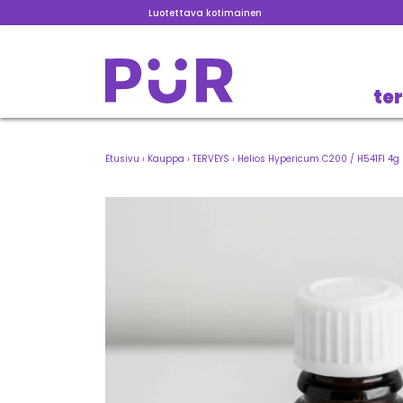
Luotettava kotimainen
te
Etusivu
›
Kauppa
›
TERVEYS
›
Helios Hypericum C200 / H541FI 4g