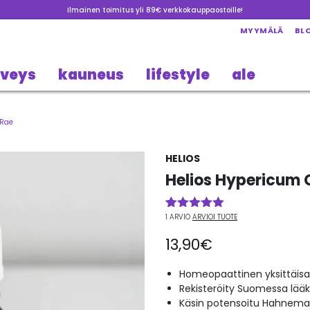
Ilmainen toimitus yli 89€ verkkokauppaostoille!
MYYMÄLÄ
BL
rveys
kauneus
lifestyle
ale
 Rae
HELIOS
Helios Hypericum 
1
ARVIO
ARVIOI TUOTE
Arvio
1
5.00
5:stä
13,90
€
perustuen
asiakkaan
arvotukseen.
Homeopaattinen yksittäisa
Rekisteröity Suomessa lää
Käsin potensoitu Hahneman