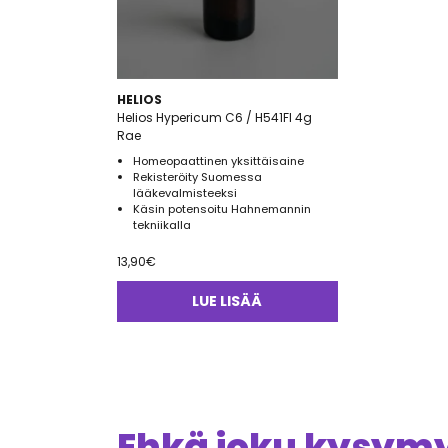
HELIOS
Helios Hypericum C6 / H541FI 4g
Rae
Homeopaattinen yksittäisaine
Rekisteröity Suomessa
lääkevalmisteeksi
Käsin potensoitu Hahnemannin
tekniikalla
13,90
€
LUE LISÄÄ
Ehkä joku kysymys