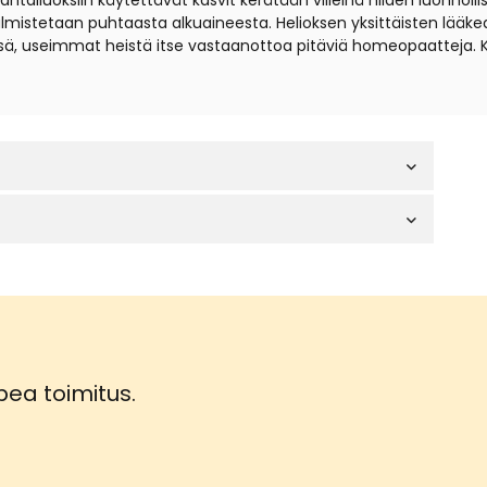
iuoksiin käytettävät kasvit kerätään villeinä niiden luonnollisil
t valmistetaan puhtaasta alkuaineesta. Helioksen yksittäisten lä
sä, useimmat heistä itse vastaanottoa pitäviä homeopaatteja. 
ea toimitus.