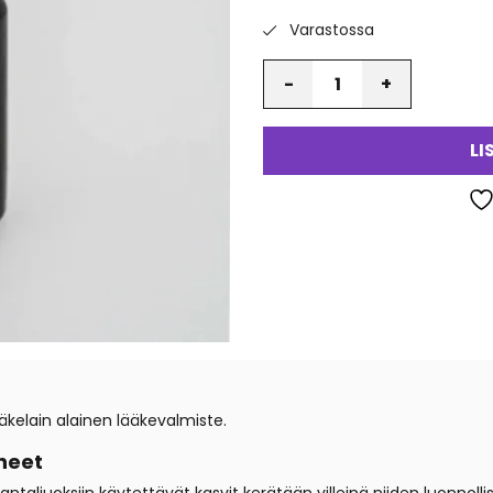
Varastossa
Määrä
LI
kelain alainen lääkevalmiste.
neet