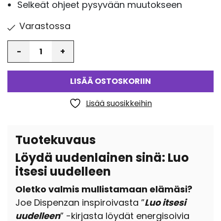
Selkeät ohjeet pysyvään muutokseen
Varastossa
Määrä
LISÄÄ OSTOSKORIIN
Lisää suosikkeihin
Tuotekuvaus
Löydä uudenlainen sinä: Luo
itsesi uudelleen
Oletko valmis mullistamaan elämäsi?
Joe Dispenzan inspiroivasta ”
Luo itsesi
uudelleen
” -kirjasta löydät energisoivia