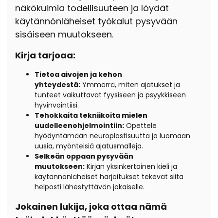
näkökulmia todellisuuteen ja löydät
käytännönläheiset työkalut pysyvään
sisäiseen muutokseen.
Kirja tarjoaa:
Tietoa aivojen ja kehon
yhteydestä:
Ymmärrä, miten ajatukset ja
tunteet vaikuttavat fyysiseen ja psyykkiseen
hyvinvointiisi.
Tehokkaita tekniikoita mielen
uudelleenohjelmointiin:
Opettele
hyödyntämään neuroplastisuutta ja luomaan
uusia, myönteisiä ajatusmalleja.
Selkeän oppaan pysyvään
muutokseen:
Kirjan yksinkertainen kieli ja
käytännönläheiset harjoitukset tekevät siitä
helposti lähestyttävän jokaiselle.
Jokainen lukija, joka ottaa nämä