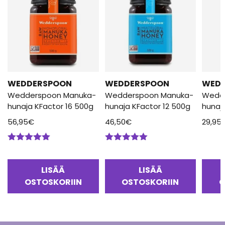
WEDDERSPOON
WEDDERSPOON
WED
Wedderspoon Manuka-
Wedderspoon Manuka-
Wedd
hunaja KFactor 16 500g
hunaja KFactor 12 500g
hunaj
56,95
€
46,50
€
29,95
Arvostelu
Arvostelu
tuotteesta:
tuotteesta:
5.00
/ 5
5.00
/ 5
LISÄÄ
LISÄÄ
OSTOSKORIIN
OSTOSKORIIN
O