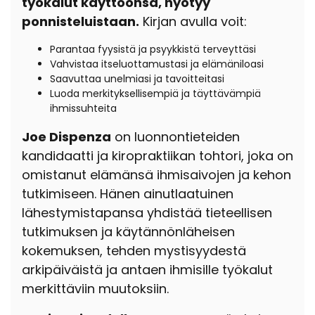
työkalut käyttöönsä, hyötyy
ponnisteluistaan.
Kirjan avulla voit:
Parantaa fyysistä ja psyykkistä terveyttäsi
Vahvistaa itseluottamustasi ja elämäniloasi
Saavuttaa unelmiasi ja tavoitteitasi
Luoda merkityksellisempiä ja täyttävämpiä
ihmissuhteita
Joe Dispenza
on luonnontieteiden
kandidaatti ja kiropraktiikan tohtori, joka on
omistanut elämänsä ihmisaivojen ja kehon
tutkimiseen. Hänen ainutlaatuinen
lähestymistapansa yhdistää tieteellisen
tutkimuksen ja käytännönläheisen
kokemuksen, tehden mystisyydestä
arkipäiväistä ja antaen ihmisille työkalut
merkittäviin muutoksiin.