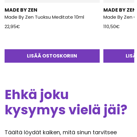
MADE BY ZEN
MADE BY ZEN
Made By Zen Tuoksu Meditate 10ml
Made By Zen CH
22,95
€
110,50
€
LISÄÄ OSTOSKORIIN
LIS
Ehkä joku
kysymys vielä jäi?
Täältä löydät kaiken, mitä sinun tarvitsee