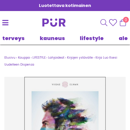
Luotettava kotimainen
0
terveys
kauneus
lifestyle
ale
Etusivu
›
Kauppa
›
LIFESTYLE
›
Lahjaideat
›
Kirjojen ystävälle
›
Kirja Luo Itsesi
Uudelleen Dispenza