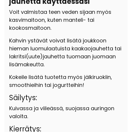
jauhetta käyttäessäsi
Voit valmistaa teen veden sijaan myös
kasvimaitoon, kuten manteli- tai
kookosmaitoon.
Kahvin ystävät voivat lisätä joukkoon
hieman luomulaatuista kaakaojauhetta tai
lakritsi(uute)jauhetta tuomaan juomaan
lisämakeutta.
Kokeile lisätä tuotetta myös jälkiruokiin,
smoothieihin tai jogurtteihin!
Säilytys:
Kuivassa ja viileässä, suojassa auringon
valolta.
Kierrätys
: