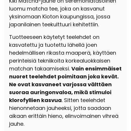
Kiki Matcha-jauhe on seremoniatasoinen
luomu matcha tee, joka on kasvanut
yksinomaan Kioton kaupungissa, jossa
japanilainen teekulttuuri kehitettiin.
Tuotteeseen käytetyt teelehdet on
kasvatettu ja tuotettu lähellä joen
hedelmällisen rikasta maaperä, käyttäen
perinteisiä tekniikoita korkealuokkaisen
matchan takaamiseksi.
Vain ensimmäiset
nuoret teelehdet poimitaan joka kevät.
Ne ovat kasvaneet varjossa välttäen
suoraa auringonvaloa, mikä stimuloi
klorofyllien kasvua
. Sitten teelehdet
hienonnetaan jauheeksi, jotta saadaan
aikaan erittäin hieno, elinvoimainen vihreä
jauhe.