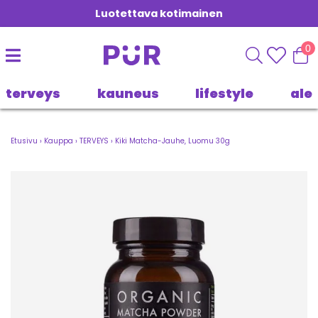
Luotettava kotimainen
0
terveys
kauneus
lifestyle
ale
Etusivu
›
Kauppa
›
TERVEYS
›
Kiki Matcha-Jauhe, Luomu 30g