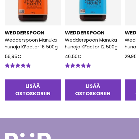
WEDDERSPOON
WEDDERSPOON
WED
Wedderspoon Manuka-
Wedderspoon Manuka-
Wedd
hunaja KFactor 16 500g
hunaja KFactor 12 500g
hunaj
56,95
€
46,50
€
29,95
Arvostelu
Arvostelu
tuotteesta:
tuotteesta:
5.00
/ 5
5.00
/ 5
LISÄÄ
LISÄÄ
OSTOSKORIIN
OSTOSKORIIN
O