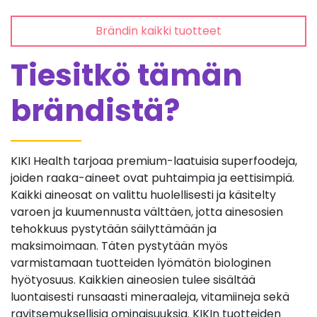
Brändin kaikki tuotteet
Tiesitkö tämän
brändistä?
KIKI Health tarjoaa premium-laatuisia superfoodeja,
joiden raaka-aineet ovat puhtaimpia ja eettisimpiä.
Kaikki aineosat on valittu huolellisesti ja käsitelty
varoen ja kuumennusta välttäen, jotta ainesosien
tehokkuus pystytään säilyttämään ja
maksimoimaan. Täten pystytään myös
varmistamaan tuotteiden lyömätön biologinen
hyötyosuus. Kaikkien aineosien tulee sisältää
luontaisesti runsaasti mineraaleja, vitamiineja sekä
ravitsemuksellisia ominaisuuksia. KIKIn tuotteiden