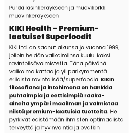
Purkki lasinkeräykseen ja muovikorkki
muovinkeräykseen
KIKI Health – Premium-
laatuiset Superfoodit
KIKI Ltd. on saanut alkunsa jo vuonna 1999,
jolloin heidän valikoimiinsa kuului kaksi
ravintolisävalmistetta. Tänä päivänä
valikoima kattaa jo yli parikymmentä
erilaista ravintolisää/superfoodia.
KIKIn
filosofiana ja intohimona on hankkia
puhtaimpia ja eettisimpiä raaka-
aineita ympäri maailman ja valmistaa
niistä premium-laatuisia tuotteita.
He
pyrkivät edistämään ihmisten optimaalista
terveyttä ja hyvinvointia ja ovatkin