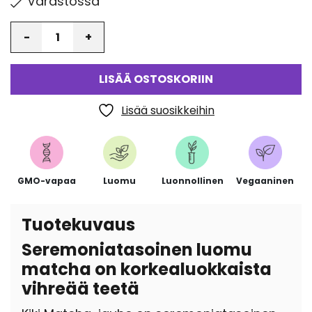
Varastossa
Määrä
LISÄÄ OSTOSKORIIN
Lisää suosikkeihin
GMO-vapaa
Luomu
Luonnollinen
Vegaaninen
Tuotekuvaus
Seremoniatasoinen luomu
matcha on korkealuokkaista
vihreää teetä