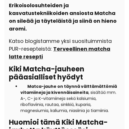
Erikoisolosuhteiden ja
kasvatustekniikoiden ansiosta Matcha
on sileää ja täyteläistä ja siinä on hieno
aromi.
Katso blogistamme yksi suosituimmista
PUR-resepteistä:
Terveellinen matcha
latte resepti
Kiki Matcha-jauheen
pääasialliset hyödyt
Matca-jauhe on täynnä välttämättömiä
vitamiineja ja kivennäisaineita
, sisältää mm.
A-, C- ja K-vitamiineja sekä kalsiumia,
riboflaviinia, rautaa, sinkkiä, kuparia,
magnesiumia, kaliumia, niasiinia ja tiamiinia.
Huomioi tämä Kiki Matcha-