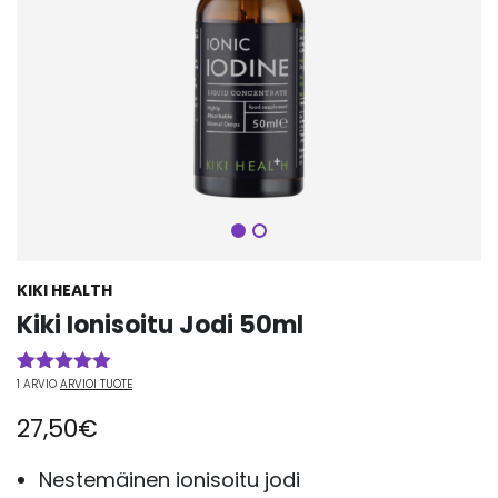
Seuraava
KIKI HEALTH
Kiki Ionisoitu Jodi 50ml
1
ARVIO
ARVIOI TUOTE
Arvio
1
5.00
5:stä
27,50
€
perustuen
asiakkaan
arvotukseen.
Nestemäinen ionisoitu jodi