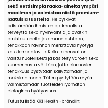
sekä eettisimpiä raaka-aineita
ympäri
maailman ja valmistaa niistä premium-
laatuisia tuotteita.
He pyrkivät
edistämään ihmisten optimaalista
terveyttä sekä hyvinvointia ja ovatkin
omistautuneita jakamaan puhtaan,
tehokkaan ravinnon merkittäviä hyötyjä
kaikkien saataville. Kaikki aineosat on
valittu
huolellisesti ja käsitelty varoen sekä
kuumennusta välttäen, jotta ainesosien
tehokkuus pystytään säilyttämään ja
maksimoimaan. Täten pystytään myös
varmistamaan tuotteiden lyömätön
biologinen hyötyosuus.
Tutustu lisää KIKI Health -brändiin: