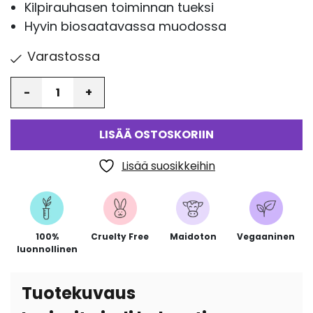
Kilpirauhasen toiminnan tueksi
Hyvin biosaatavassa muodossa
Varastossa
Määrä
LISÄÄ OSTOSKORIIN
Lisää suosikkeihin
100%
Cruelty Free
Maidoton
Vegaaninen
luonnollinen
Tuotekuvaus