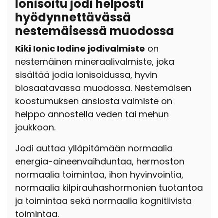
Ionisoitu jodi helposti
hyödynnettävässä
nestemäisessä muodossa
Kiki Ionic Iodine jodivalmiste
on
nestemäinen mineraalivalmiste, joka
sisältää jodia ionisoidussa, hyvin
biosaatavassa muodossa. Nestemäisen
koostumuksen ansiosta valmiste on
helppo annostella veden tai mehun
joukkoon.
Jodi auttaa ylläpitämään normaalia
energia-aineenvaihduntaa, hermoston
normaalia toimintaa, ihon hyvinvointia,
normaalia kilpirauhashormonien tuotantoa
ja toimintaa sekä normaalia kognitiivista
toimintaa.