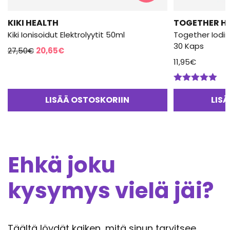
KIKI HEALTH
TOGETHER H
Kiki Ionisoidut Elektrolyytit 50ml
Together Iodin
30 Kaps
Alkuperäinen
Nykyinen
27,50
€
20,65
€
hinta
hinta
11,95
€
oli:
on:
27,50€.
20,65€.
Arvostelu
tuotteesta:
LISÄÄ OSTOSKORIIN
LIS
5.00
/ 5
Ehkä joku
kysymys vielä jäi?
Täältä löydät kaiken, mitä sinun tarvitsee