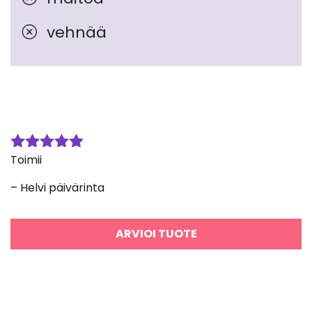
vehnää
Toimii
Arvostelu
tuotteesta:
– Helvi päivärinta
5
/ 5
ARVIOI TUOTE