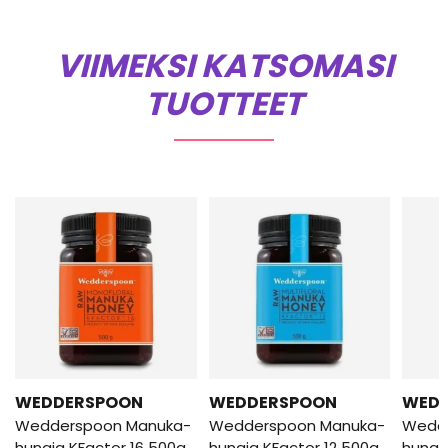
VIIMEKSI KATSOMASI
TUOTTEET
WEDDERSPOON
WEDDERSPOON
WED
Wedderspoon Manuka-
Wedderspoon Manuka-
Wedd
hunaja KFactor 16 500g
hunaja KFactor 12 500g
hunaj