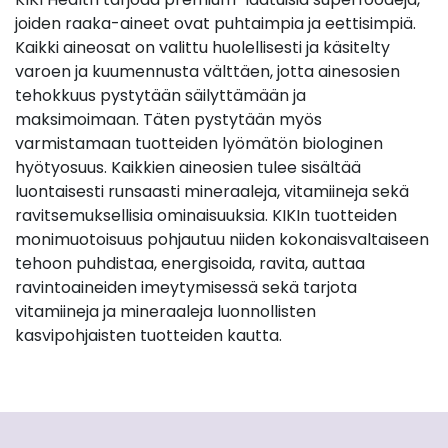
joiden raaka-aineet ovat puhtaimpia ja eettisimpiä.
Kaikki aineosat on valittu huolellisesti ja käsitelty
varoen ja kuumennusta välttäen, jotta ainesosien
tehokkuus pystytään säilyttämään ja
maksimoimaan. Täten pystytään myös
varmistamaan tuotteiden lyömätön biologinen
hyötyosuus. Kaikkien aineosien tulee sisältää
luontaisesti runsaasti mineraaleja, vitamiineja sekä
ravitsemuksellisia ominaisuuksia. KIKIn tuotteiden
monimuotoisuus pohjautuu niiden kokonaisvaltaiseen
tehoon puhdistaa, energisoida, ravita, auttaa
ravintoaineiden imeytymisessä sekä tarjota
vitamiineja ja mineraaleja luonnollisten
kasvipohjaisten tuotteiden kautta.