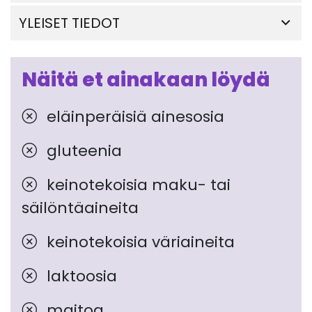
YLEISET TIEDOT
Näitä et ainakaan löydä
eläinperäisiä ainesosia
gluteenia
keinotekoisia maku- tai
säilöntäaineita
keinotekoisia väriaineita
laktoosia
maitoa