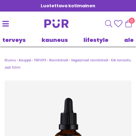
Luotettava kotimainen
0
terveys
kauneus
lifestyle
ale
Etusivu
›
Kauppa
›
TERVEYS
›
Ravintolisät
›
Vegaaniset ravintolisät
›
Kiki Ionisoitu
Jodi 50ml