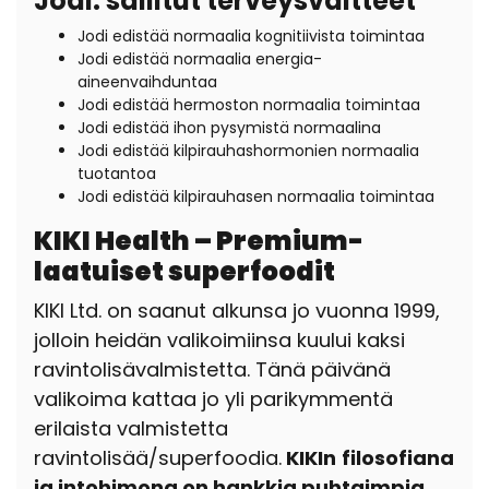
Jodi: sallitut terveysväitteet
Jodi edistää normaalia kognitiivista toimintaa
Jodi edistää normaalia energia-
aineenvaihduntaa
Jodi edistää hermoston normaalia toimintaa
Jodi edistää ihon pysymistä normaalina
Jodi edistää kilpirauhashormonien normaalia
tuotantoa
Jodi edistää kilpirauhasen normaalia toimintaa
KIKI Health – Premium-
laatuiset superfoodit
KIKI Ltd. on saanut alkunsa jo
vuonna 1999,
jolloin heidän valikoimiinsa kuului kaksi
ravintolisävalmistetta.
Tänä päivänä
valikoima kattaa jo yli parikymmentä
erilaista valmistetta
ravintolisää/superfoodia.
KIKIn
filosofiana
ja intohimona on hankkia puhtaimpia