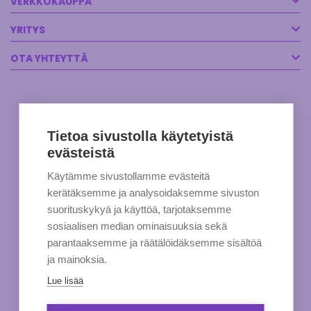
VERKKOKAUPPA
YRITYS
OTA YHTEYTTÄ
Tietoa sivustolla käytetyistä
evästeistä
Käytämme sivustollamme evästeitä
kerätäksemme ja analysoidaksemme sivuston
suorituskykyä ja käyttöä, tarjotaksemme
sosiaalisen median ominaisuuksia sekä
parantaaksemme ja räätälöidäksemme sisältöä
ja mainoksia.
Lue lisää