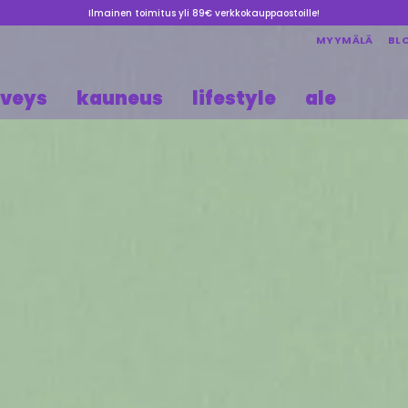
Ilmainen toimitus yli 89€ verkkokauppaostoille!
MYYMÄLÄ
BL
rveys
kauneus
lifestyle
ale