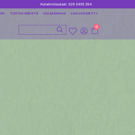
Puhelintilaukset: 029 3400 254
OGI
TIETOA MEISTÄ
VALMENNUS
LAHJAKORTTI
0