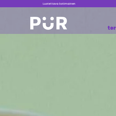
Luotettava kotimainen
te