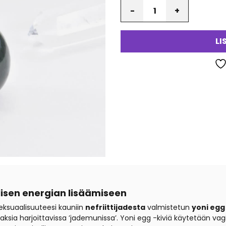
Määrä
va
LI
lisen energian lisäämiseen
seksuaalisuuteesi kauniin
nefriittijadesta
valmistetun
yoni egg
lihaksia harjoittavissa ’jademunissa’. Yoni egg -kiviä käytetään 