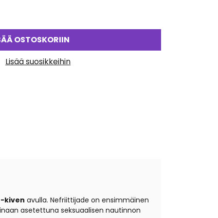
SÄÄ OSTOSKORIIN
Lisää suosikkeihin
 -kiven
avulla. Nefriittijade on ensimmäinen
vaginaan asetettuna seksuaalisen nautinnon