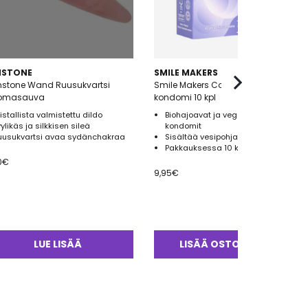
MSTONE
SMILE MAKERS
stone Wand Ruusukvartsi
Smile Makers Come Connected
romasauva
kondomi 10 kpl
ristallista valmistettu dildo
Biohajoavat ja vegaaniset
ylikäs ja silkkisen sileä
kondomit
uusukvartsi avaa sydänchakraa
Sisältää vesipohjaista liukuvoidetta
Pakkauksessa 10 kondomia
0
€
9,95
€
LUE LISÄÄ
LISÄÄ OSTOSKORIIN