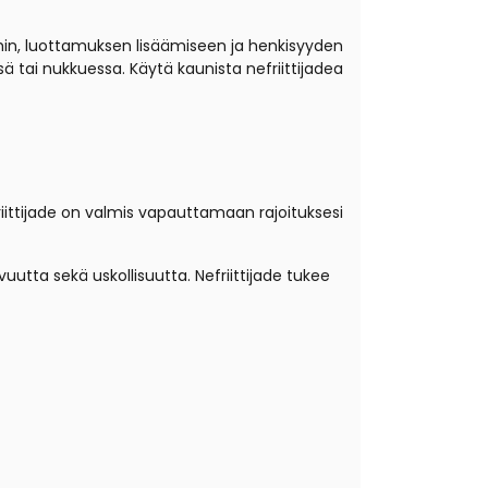
uihin, luottamuksen lisäämiseen ja henkisyyden
sä tai nukkuessa. Käytä kaunista nefriittijadea
riittijade on valmis vapauttamaan rajoituksesi
utta sekä uskollisuutta. Nefriittijade tukee