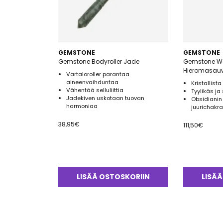
GEMSTONE
GEMSTONE
Gemstone Bodyroller Jade
Gemstone W
Hieromasau
Vartaloroller parantaa
aineenvaihduntaa
Kristallista
Vähentää selluliittia
Tyylikäs ja 
Jadekiven uskotaan tuovan
Obsidianin
harmoniaa
juurichakr
38,95
€
111,50
€
LISÄÄ OSTOSKORIIN
LISÄÄ