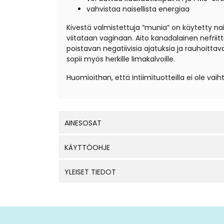
vahvistaa naisellista energiaa
Kivestä valmistettuja ”munia” on käytetty nai
viitataan vaginaan. Aito kanadalainen nefrii
poistavan negatiivisia ajatuksia ja rauhoittava
sopii myös herkille limakalvoille.
Huomioithan, että intiimituotteilla ei ole vaih
AINESOSAT
KÄYTTÖOHJE
YLEISET TIEDOT