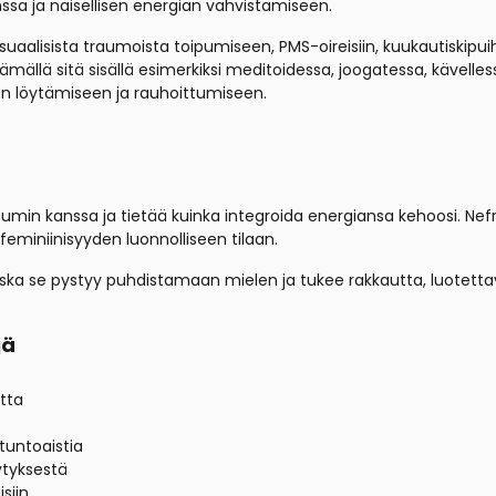
sa ja naisellisen energian vahvistamiseen.
eksuaalisista traumoista toipumiseen, PMS-oireisiin, kuukautiskip
ämällä sitä sisällä esimerkiksi meditoidessa, joogatessa, kävelles
n löytämiseen ja rauhoittumiseen.
sumin kanssa ja tietää kuinka integroida energiansa kehoosi. Nef
eminiinisyyden luonnolliseen tilaan.
oska se pystyy puhdistamaan mielen ja tukee rakkautta, luotettavu
jä
utta
tuntoaistia
tyksestä
siin