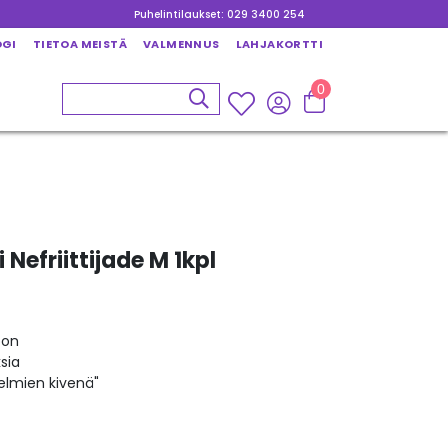
Puhelintilaukset: 029 3400 254
OGI
TIETOA MEISTÄ
VALMENNUS
LAHJAKORTTI
0
Nefriittijade M 1kpl
oon
sia
nelmien kivenä"