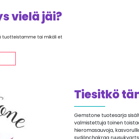
 vielä jäi?
ää tuotteistamme tai mikäli et
Tiesitkö t
Gemstone tuotesarja sisältä
valmistettuja toinen toista
hieromasauvoja, kasvorulli
sydänchakraa ruusukvartsin 