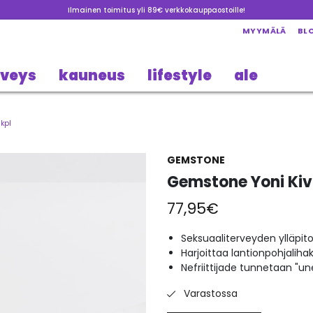
Ilmainen toimitus yli 89€ verkkokauppaostoille!
MYYMÄLÄ
BL
rveys
kauneus
lifestyle
ale
1kpl
GEMSTONE
Gemstone Yoni Kivi 
77,95
€
Seksuaaliterveyden ylläpit
Harjoittaa lantionpohjalihak
Nefriittijade tunnetaan "u
Varastossa