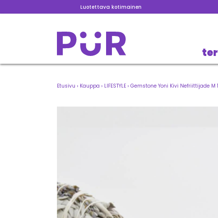
Luotettava kotimainen
te
Etusivu
›
Kauppa
›
LIFESTYLE
›
Gemstone Yoni Kivi Nefriittijade M 