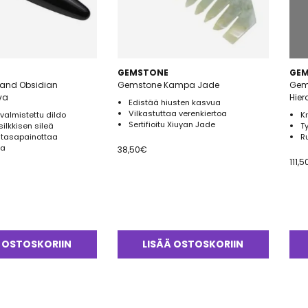
GEMSTONE
GE
and Obsidian
Gemstone Kampa Jade
Gem
va
Hie
Edistää hiusten kasvua
Vilkastuttaa verenkiertoa
 valmistettu dildo
K
Sertifioitu Xiuyan Jade
silkkisen sileä
Ty
 tasapainottaa
R
aa
38,50
€
111,5
 OSTOSKORIIN
LISÄÄ OSTOSKORIIN