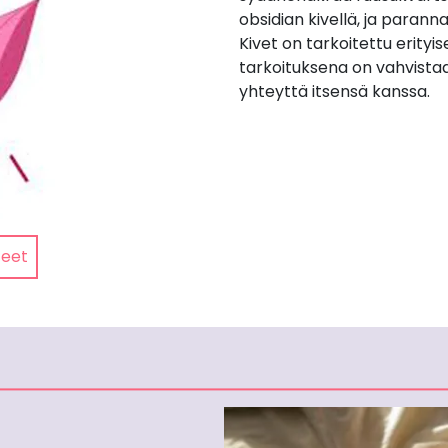
obsidian kivellä, ja parann
Kivet on tarkoitettu erityis
tarkoituksena on vahvistaa 
yhteyttä itsensä kanssa.
teet