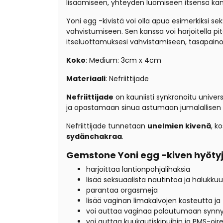
lisäämiseen, yhteyden luomiseen itsensä kans
Yoni egg -kivistä voi olla apua esimerkiksi s
vahvistumiseen. Sen kanssa voi harjoitella pit
itseluottamuksesi vahvistamiseen, tasapaino
Koko
: Medium: 3cm x 4cm
Materiaali
: Nefriittijade
Nefriittijade
on kauniisti synkronoitu univer
ja opastamaan sinua astumaan jumalallisen f
Nefriittijade tunnetaan
unelmien kivenä
, k
sydänchakraa
.
Gemstone Yoni egg -kiven hyöty
harjoittaa lantionpohjalihaksia
lisää seksuaalista nautintoa ja halukku
parantaa orgasmeja
lisää vaginan limakalvojen kosteutta ja 
voi auttaa vaginaa palautumaan synny
voi auttaa kuukautiskipuihin ja PMS-oirei