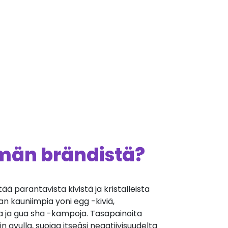
ämän brändistä?
ä parantavista kivistä ja kristalleista
an kauniimpia yoni egg -kiviä,
a ja gua sha -kampoja. Tasapainoita
avulla, suojaa itseäsi negatiivisuudelta