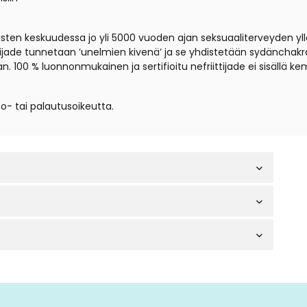
sten keskuudessa jo yli 5000 vuoden ajan seksuaaliterveyden ylläp
ttijade tunnetaan ’unelmien kivenä’ ja se yhdistetään sydänchak
n. 100 % luonnonmukainen ja sertifioitu nefriittijade ei sisällä kemi
to- tai palautusoikeutta.