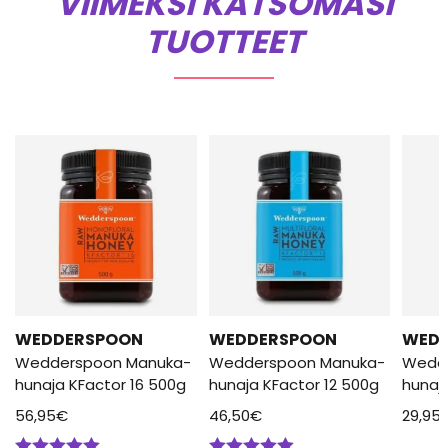
VIIMEKSI KATSOMASI
TUOTTEET
WEDDERSPOON
WEDDERSPOON
WED
Wedderspoon Manuka-
Wedderspoon Manuka-
Wedd
hunaja KFactor 16 500g
hunaja KFactor 12 500g
hunaj
56,95
€
46,50
€
29,95