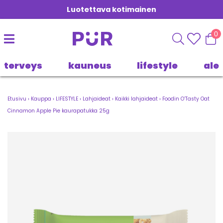
Luotettava kotimainen
0
terveys
kauneus
lifestyle
ale
Etusivu
›
Kauppa
›
LIFESTYLE
›
Lahjaideat
›
Kaikki lahjaideat
›
Foodin O’Tasty Oat
Cinnamon Apple Pie kaurapatukka 25g