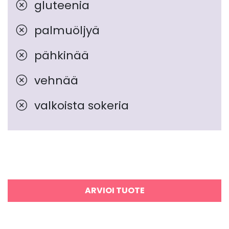
gluteenia
palmuöljyä
pähkinää
vehnää
valkoista sokeria
ARVIOI TUOTE