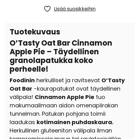
Lisää suosikkeihin
Tuotekuvaus
O’Tasty Oat Bar Cinnamon
Apple Pie – Täydellinen
granolapatukka koko
perheelle!
Foodinin
herkulliset ja ravitsevat
O’Tasty
Oat Bar
-kaurapatukat ovat täydellinen
välipala!
Cinnamon Apple Pie
tuo
makumaailmaan aidon omenapiirakan
tunnelman. Patukan pohjana toimii
laadukas
kotimainen puhdaskaura.
Herkullinen gluteeniton välipala ilman
kompromisseja maun tai ravintosisällön