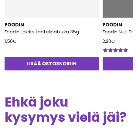
FOODIN
FOODIN
Foodin Lakritsitaatelipatukka 35g
Foodin Nuti P
1,50
€
2,20
€
Arvostelu
tuotteesta:
LISÄÄ OSTOSKORIIN
5.00
/ 5
Ehkä joku
kysymys vielä jäi?