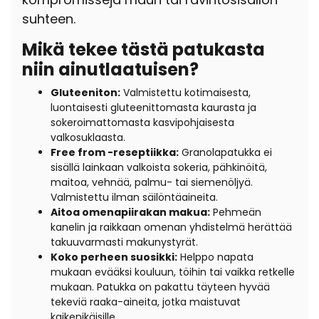
suhteen.
Mikä tekee tästä patukasta
niin ainutlaatuisen?
Gluteeniton:
Valmistettu kotimaisesta,
luontaisesti gluteenittomasta kaurasta ja
sokeroimattomasta kasvipohjaisesta
valkosuklaasta.
Free from -reseptiikka:
G
ranolapatukka ei
sisällä lainkaan valkoista sokeria, pähkinöitä,
maitoa, vehnää, palmu- tai siemenöljyä.
Valmistettu ilman säilöntäaineita.
Aitoa omenapiirakan makua:
Pehmeän
kanelin ja raikkaan omenan yhdistelmä herättää
takuuvarmasti makunystyrät.
Koko perheen suosikki:
Helppo napata
mukaan evääksi kouluun, töihin tai vaikka retkelle
mukaan. Patukka on pakattu täyteen hyvää
tekeviä raaka-aineita, jotka maistuvat
kaikenikäisille.