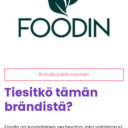
Brändin kaikki tuotteet
Tiesitkö tämän
brändistä?
Foodin on suomalainen perheyritys, joka valmistaa ja