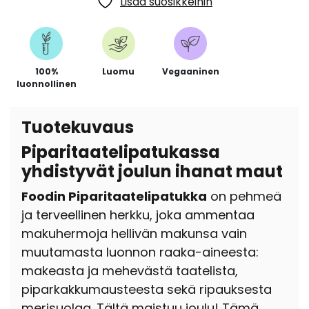
Lisää suosikkeihin
100%
Luomu
Vegaaninen
luonnollinen
Tuotekuvaus
Piparitaatelipatukassa
yhdistyvät joulun ihanat maut
Foodin Piparitaatelipatukka
on pehmeä
ja terveellinen herkku, joka ammentaa
makuhermoja hellivän makunsa vain
muutamasta luonnon raaka-aineesta:
ma
keasta ja mehevästä taatelista,
piparkakkumausteesta sekä ripauksesta
merisuolaa
. Tältä maistuu joulu! Tämä