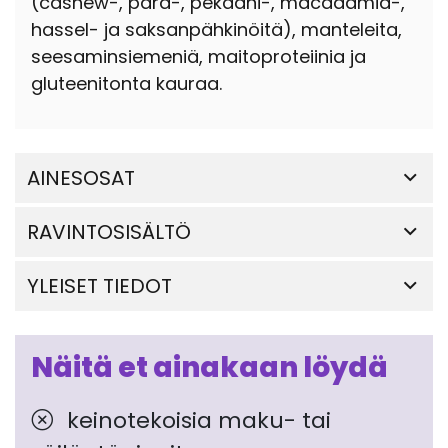
(cashew-, para-, pekaani-, macadamia-,
hassel- ja saksanpähkinöitä), manteleita,
seesaminsiemeniä, maitoproteiinia ja
gluteenitonta kauraa.
AINESOSAT
RAVINTOSISÄLTÖ
YLEISET TIEDOT
Näitä et ainakaan löydä
keinotekoisia maku- tai