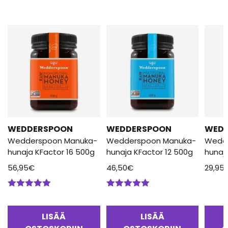
WEDDERSPOON
WEDDERSPOON
WED
Wedderspoon Manuka-
Wedderspoon Manuka-
Wedd
hunaja KFactor 16 500g
hunaja KFactor 12 500g
hunaj
56,95
€
46,50
€
29,95
Arvostelu
Arvostelu
tuotteesta:
tuotteesta:
5.00
/ 5
5.00
/ 5
LISÄÄ
LISÄÄ