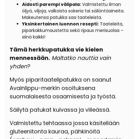
Aidosti parempi välipala:
V
almistettu ilman
öljyä, viljoja, valkoista sokeria tai säilöntäaineita.
Makeutensa patukka saa taateleista.
Yksinkertainen luonnon resepti:
T
aateleita,
piparkakkumaustetta sekä ripaus merisuolaa –
siinä kaikki!
Tämä herkkupatukka vie kielen
mennessään.
Maltatko nauttia vain
yhden
?
Myös piparitaatelipatukka on saanut
Avainlippu-merkin osoituksena
suomalaisesta osaamisesta ja työstä.
Säilytä patukat kuivassa ja viileässä.
Valmistettu tehtaassa jossa käsitellään
gluteenitonta kauraa, pähkinöitä