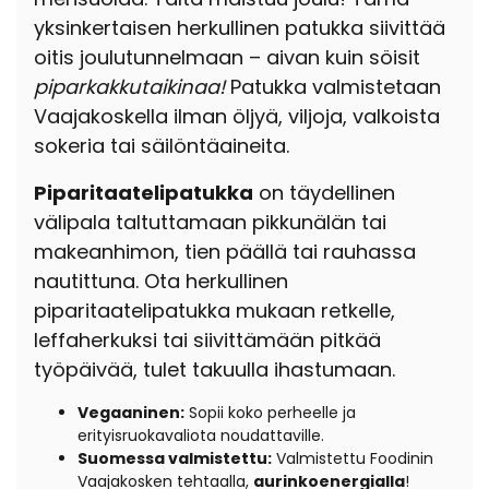
yksinkertaisen herkullinen patukka siivittää
oitis joulutunnelmaan – aivan kuin söisit
piparkakkutaikinaa!
Patukka valmistetaan
Vaajakoskella ilman öljyä, viljoja, valkoista
sokeria tai säilöntäaineita.
Piparitaatelipatukka
on täydellinen
välipala taltuttamaan pikkunälän tai
makeanhimon, tien päällä tai rauhassa
nautittuna. Ota herkullinen
piparitaatelipatukka mukaan retkelle,
leffaherkuksi tai siivittämään pitkää
työpäivää, tulet takuulla ihastumaan.
Vegaaninen:
Sopii koko perheelle ja
erityisruokavaliota noudattaville.
Suomessa valmistettu:
Valmistettu Foodinin
Vaajakosken tehtaalla,
aurinkoenergialla
!