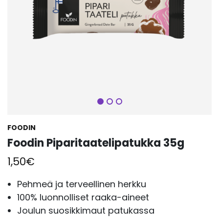
Seuraava
FOODIN
Foodin Piparitaatelipatukka 35g
1,50
€
Pehmeä ja terveellinen herkku
100% luonnolliset raaka-aineet
Joulun suosikkimaut patukassa