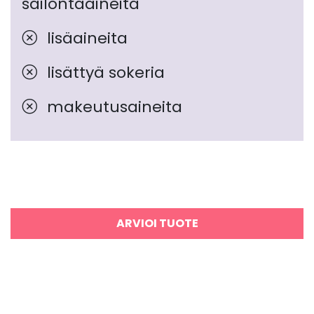
säilöntäaineita
lisäaineita
lisättyä sokeria
makeutusaineita
ARVIOI TUOTE