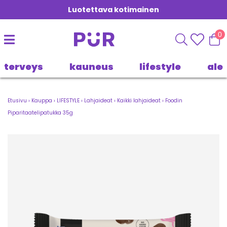
Luotettava kotimainen
0
terveys
kauneus
lifestyle
ale
Etusivu
›
Kauppa
›
LIFESTYLE
›
Lahjaideat
›
Kaikki lahjaideat
›
Foodin
Piparitaatelipatukka 35g