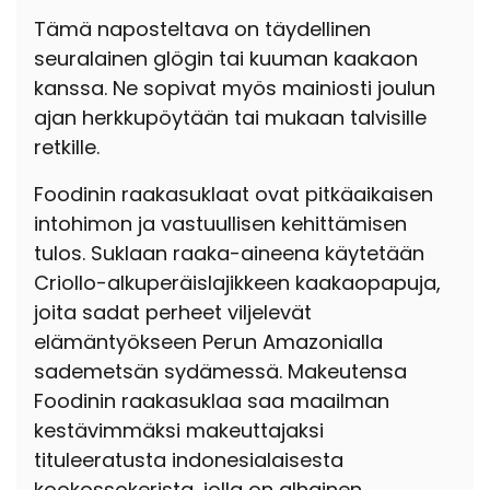
Tämä naposteltava on täydellinen
seuralainen glögin tai kuuman kaakaon
kanssa. Ne sopivat myös mainiosti joulun
ajan herkkupöytään tai mukaan talvisille
retkille.
Foodinin raakasuklaat ovat pitkäaikaisen
intohimon ja vastuullisen kehittämisen
tulos. Suklaan raaka-aineena käytetään
Criollo-alkuperäislajikkeen kaakaopapuja,
joita sadat perheet viljelevät
elämäntyökseen Perun Amazonialla
sademetsän sydämessä. Makeutensa
Foodinin raakasuklaa saa maailman
kestävimmäksi makeuttajaksi
tituleeratusta indonesialaisesta
kookossokerista, jolla on alhainen