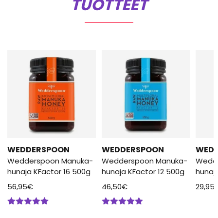
TUOTTEET
WEDDERSPOON
WEDDERSPOON
WED
Wedderspoon Manuka-
Wedderspoon Manuka-
Wedd
hunaja KFactor 16 500g
hunaja KFactor 12 500g
hunaj
56,95
€
46,50
€
29,95
Arvostelu
Arvostelu