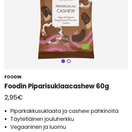
Seuraava
FOODIN
Foodin Piparisuklaacashew 60g
2,95
€
Piparkakkusuklaata ja cashew pähkinöitä
Täytetläinen jouluherkku
Vegaaninen ja luomu