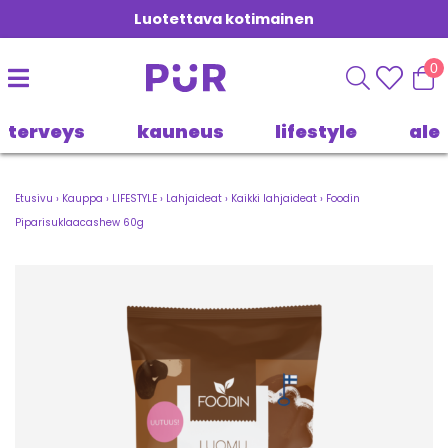
Luotettava kotimainen
0
terveys
kauneus
lifestyle
ale
Etusivu
›
Kauppa
›
LIFESTYLE
›
Lahjaideat
›
Kaikki lahjaideat
›
Foodin
Piparisuklaacashew 60g