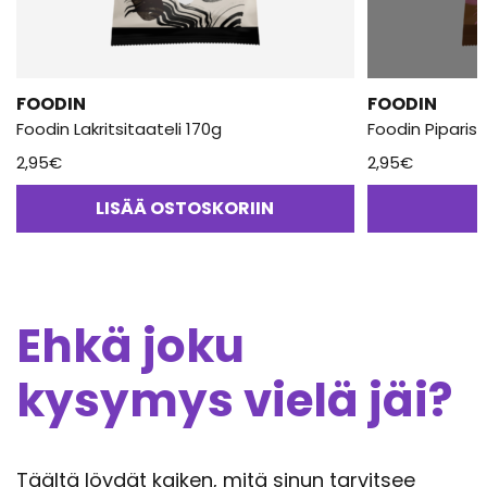
FOODIN
FOODIN
Foodin Lakritsitaateli 170g
Foodin Piparis
2,95
€
2,95
€
LISÄÄ OSTOSKORIIN
Ehkä joku
kysymys vielä jäi?
Täältä löydät kaiken, mitä sinun tarvitsee