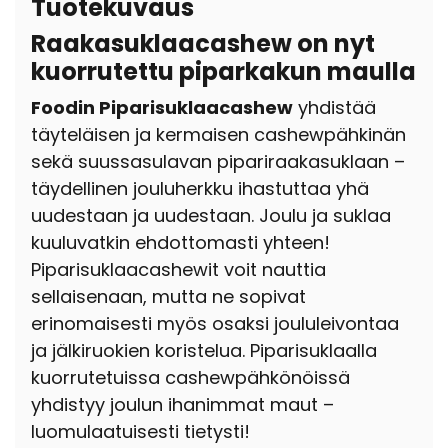
Tuotekuvaus
Raakasuklaacashew on nyt
kuorrutettu piparkakun maulla
Foodin Piparisuklaacashew
yhdistää
täyteläisen ja kermaisen cashewpähkinän
sekä suussasulavan pipariraakasuklaan –
täydellinen jouluherkku ihastuttaa yhä
uudestaan ja uudestaan. Joulu ja suklaa
kuuluvatkin ehdottomasti yhteen!
Piparisuklaacashewit voit nauttia
sellaisenaan, mutta ne sopivat
erinomaisesti myös osaksi joululeivontaa
ja jälkiruokien koristelua.
Piparisuklaalla
kuorrutetuissa cashewpähkönöissä
yhdistyy joulun ihanimmat maut –
luomulaatuisesti tietysti!