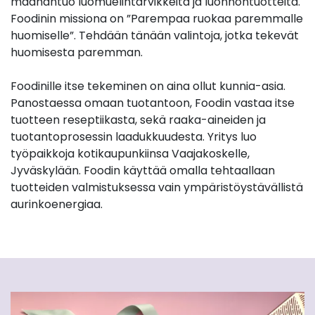
maahantuo luomuelintarvikkeita ja luonnontuotteita.
Foodinin missiona on ”Parempaa ruokaa paremmalle
huomiselle”. Tehdään tänään valintoja, jotka tekevät
huomisesta paremman.
Foodinille itse tekeminen on aina ollut kunnia-asia.
Panostaessa omaan tuotantoon, Foodin vastaa itse
tuotteen reseptiikasta, sekä raaka-aineiden ja
tuotantoprosessin laadukkuudesta. Yritys luo
työpaikkoja kotikaupunkiinsa Vaajakoskelle,
Jyväskylään. Foodin käyttää omalla tehtaallaan
tuotteiden valmistuksessa vain ympäristöystävällistä
aurinkoenergiaa.