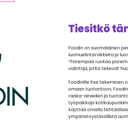
Tiesitkö t
Foodin on suomalainen per
luomuelintarvikkeita ja lu
”Parempaa ruokaa paremm
valintoja, jotka tekevät 
Foodinille itse tekeminen 
omaan tuotantoon, Foodin 
raaka-aineiden ja tuotanto
työpaikkoja kotikaupunkiin
käyttää omalla tehtaallaa
ympäristöystävällistä auri