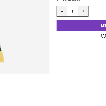
Määrä
LI