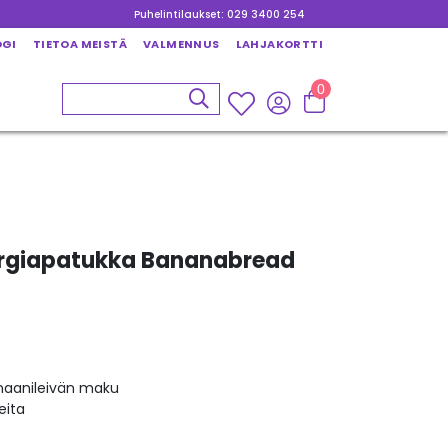
Puhelintilaukset: 029 3400 254
OGI
TIETOA MEISTÄ
VALMENNUS
LAHJAKORTTI
0
rgiapatukka Bananabread
naanileivän maku
neita