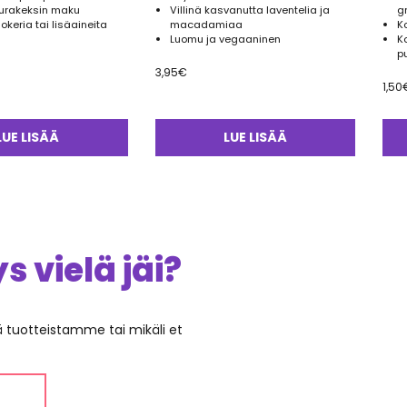
urakeksin maku
Villinä kasvanutta laventelia ja
g
sokeria tai lisäaineita
macadamiaa
K
Luomu ja vegaaninen
K
p
3,95
€
1,50
LUE LISÄÄ
LUE LISÄÄ
 vielä jäi?
ää tuotteistamme tai mikäli et