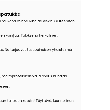
lapatukka
 mukana minne ikinä tie viekin. Gluteeniton
 vaniljaa. Tuloksena herkullinen,
ita. Ne tarjoavat tasapainoisen yhdistelmän
maitoproteiinicrispiä ja ripaus hunajaa.
eeseen.
un tai treenikassiin! Täyttävä, luonnollinen