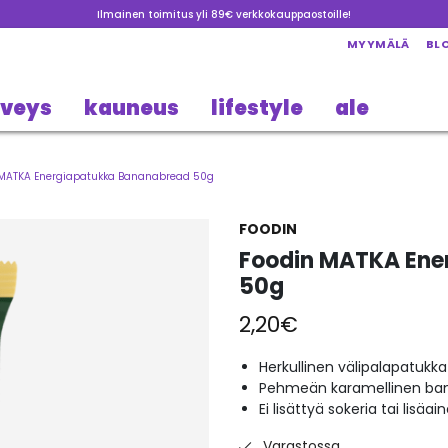
Ilmainen toimitus yli 89€ verkkokauppaostoille!
MYYMÄLÄ
BL
rveys
kauneus
lifestyle
ale
 MATKA Energiapatukka Bananabread 50g
FOODIN
Foodin MATKA Ene
50g
2,20
€
Herkullinen välipalapatukka
Pehmeän karamellinen ba
Ei lisättyä sokeria tai lisäai
Varastossa