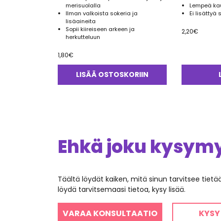
merisuolalla
Lempeä ka
Ilman valkoista sokeria ja
Ei lisättyä 
lisäaineita
Sopii kiireiseen arkeen ja
2,20
€
herkutteluun
1,80
€
LISÄÄ OSTOSKORIIN
Ehkä joku kysymys
Täältä löydät kaiken, mitä sinun tarvitsee tiet
löydä tarvitsemaasi tietoa, kysy lisää.
VARAA KONSULTAATIO
KYSY