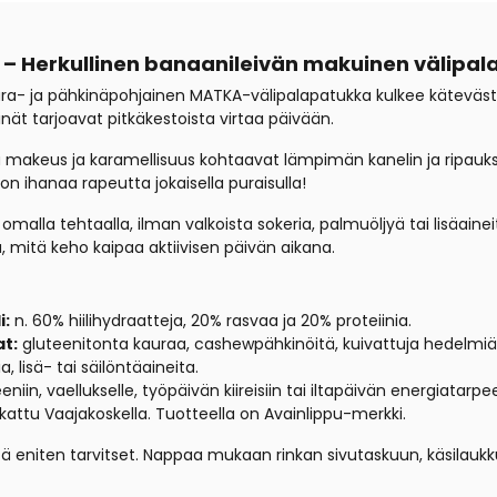
– Herkullinen banaanileivän makuinen välipa
ura- ja pähkinäpohjainen MATKA-välipalapatukka kulkee kätevästi
ät tarjoavat pitkäkestoista virtaa päivään.
keus ja karamellisuus kohtaavat lämpimän kanelin ja ripauksen
n ihanaa rapeutta jokaisella puraisulla!
omalla tehtaalla, ilman valkoista sokeria, palmuöljyä tai
lisäaine
itä, mitä keho kaipaa aktiivisen päivän aikana.
i:
n. 60% hiilihydraatteja, 20% rasvaa ja 20% proteiinia.
at:
gluteenitonta kauraa, cashewpähkinöitä, kuivattuja hedelmiä, 
a, lisä- tai säilöntäaineita.
eniin, vaellukselle, työpäivän kiireisiin tai iltapäivän energiatarp
kattu Vaajakoskella. Tuotteella on Avainlippu-merkki.
ä eniten tarvitset. Nappaa mukaan rinkan sivutaskuun, käsilaukku