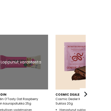
Loppunut varastosta
DIN
COSMIC DEALER
in O’Tasty Oat Raspberry
Cosmic Dealer Kirsikka & Mantelivoi
in kaurapatukka 25g
Suklaa 20g
erkullisen vadelmainen
Hienostunut suklaaelämys