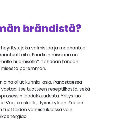
ämän brändistä?
heyritys, joka valmistaa ja maahantuo
onnontuotteita. Foodinin missiona on
alle huomiselle”. Tehdään tänään
huomisesta paremman.
on aina ollut kunnia-asia. Panostaessa
vastaa itse tuotteen reseptiikasta, sekä
prosessin laadukkuudesta. Yritys luo
sa Vaajakoskelle, Jyväskylään. Foodin
n tuotteiden valmistuksessa vain
nkoenergiaa.