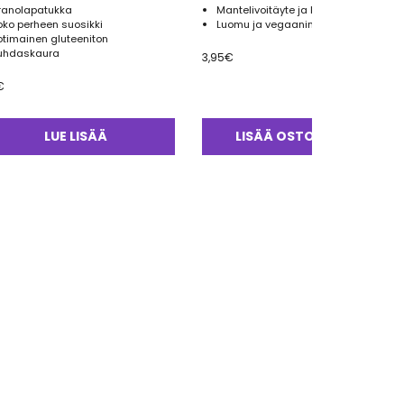
ranolapatukka
Mantelivoitäyte ja kirsikoita
oko perheen suosikki
Luomu ja vegaaninen
otimainen gluteeniton
uhdaskaura
3,95
€
€
LUE LISÄÄ
LISÄÄ OSTOSKORIIN