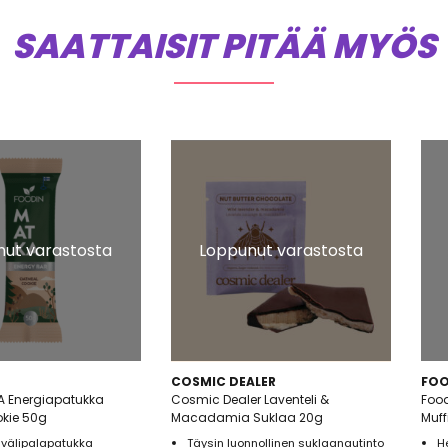
SAATTAISIT PITÄÄ MYÖS
ut varastosta
Loppunut varastosta
COSMIC DEALER
FOO
A Energiapatukka
Cosmic Dealer Laventeli &
Food
kie 50g
Macadamia Suklaa 20g
Muff
 välipalapatukka
Täysin luonnollinen suklaanautinto
H