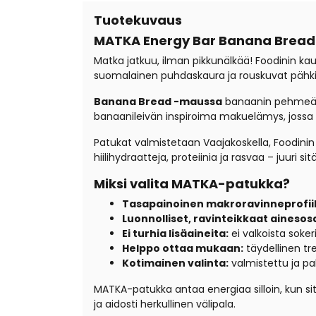
Tuotekuvaus
MATKA Energy Bar Banana Bread 
Matka jatkuu, ilman pikkunälkää! Foodinin ka
suomalainen puhdaskaura ja rouskuvat pähkin
Banana Bread -maussa
banaanin pehmeä ma
banaanileivän inspiroima makuelämys, jossa o
Patukat valmistetaan Vaajakoskella, Foodinin 
hiilihydraatteja, proteiinia ja rasvaa – juuri s
Miksi valita MATKA-patukka?
Tasapainoinen makroravinneprofiil
Luonnolliset, ravinteikkaat ainesos
Ei turhia lisäaineita:
ei valkoista sokeri
Helppo ottaa mukaan:
täydellinen tre
Kotimainen valinta:
valmistettu ja pa
MATKA-patukka antaa energiaa silloin, kun sit
ja aidosti herkullinen välipala.