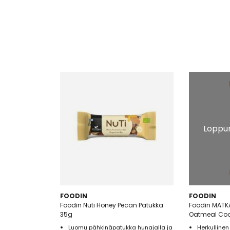
Loppun
FOODIN
FOODIN
Foodin Nuti Honey Pecan Patukka
Foodin MATK
35g
Oatmeal Coo
Luomu pähkinäpatukka hunajalla ja
Herkullinen