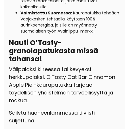
tekeviä raaka-aineita, jotka maistuvat
kaikenikäisille.
Valmistettu Suomessa:
Kaurapatukka tehdään
Vaajakosken tehtaalla, käyttäen 100%
aurinkoenergiaa, ja sille on myönnetty
suomalaisen työn Avainlippu-merkki.
Nauti O’Tasty-
granolapatukasta missä
tahansa!
Välipalaksi kiireessä tai kevyeksi
herkkupalaksi, O’Tasty Oat Bar Cinnamon
Apple Pie -kaurapatukka tarjoaa
täydellisen yhdistelmän terveellisyyttä ja
makua.
Säilytä huoneenlämmössä tiiviisti
suljettuna.