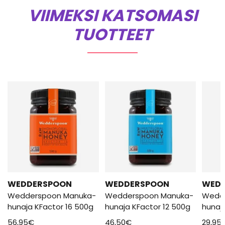
VIIMEKSI KATSOMASI
TUOTTEET
WEDDERSPOON
WEDDERSPOON
WED
Wedderspoon Manuka-
Wedderspoon Manuka-
Wedd
hunaja KFactor 16 500g
hunaja KFactor 12 500g
hunaj
56,95
€
46,50
€
29,95