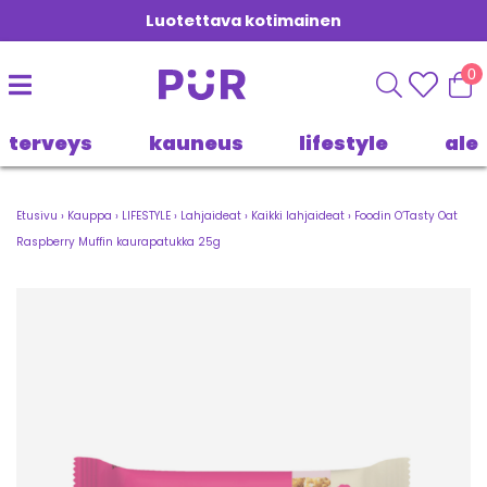
Luotettava kotimainen
0
terveys
kauneus
lifestyle
ale
Etusivu
›
Kauppa
›
LIFESTYLE
›
Lahjaideat
›
Kaikki lahjaideat
›
Foodin O’Tasty Oat
Raspberry Muffin kaurapatukka 25g