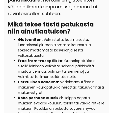
välipala ilman kompromisseja maun tai
ravintosisällön suhteen.
Mikä tekee tästä patukasta
niin ainutlaatuisen?
Gluteeniton:
Valmistettu kotimaisesta,
luontaisesti gluteenittomasta kaurasta ja
sokeroimattomasta kasvipohjaisesta
valkosuklaasta.
Free from -reseptiikka:
G
ranolapatukka ei
sisällä lainkaan valkoista sokeria, pähkinöitä,
maitoa, vehnää, palmu- tai siemenöljyä.
Valmistettu ilman säilöntäaineita.
Herkullinen vadelma:
Vadelmamuffinssin
makuinen kaurapatukka herättää takuuvarmasti
makunystyrät.
Koko perheen suosikki:
Helppo napata
mukaan evääksi kouluun, töihin tai vaikka retkelle
mukaan. Patukka on pakattu täyteen hyvää