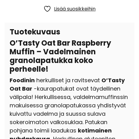
Lisää suosikkeihin
Tuotekuvaus
O’Tasty Oat Bar Raspberry
Muffin – Vadelmainen
granolapatukka koko
perheelle!
Foodinin
herkulliset ja ravitsevat
O’Tasty
Oat Bar
-kaurapatukat ovat täydellinen
välipala! Herkullisessa, valdelmamuffinssin
makuisessa granolapatukassa yhdistyvät
kuivattu vadelma ja suussa sulava
sokeroimaton valkosuklaa. Patukan
pohjana toimii laadukas
kotimainen
puhdaskaura.
Herkullinen gluteeniton