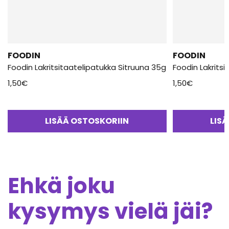
FOODIN
FOODIN
Foodin Lakritsitaatelipatukka Sitruuna 35g
Foodin Lakrits
1,50
€
1,50
€
LISÄÄ OSTOSKORIIN
LIS
Ehkä joku
kysymys vielä jäi?