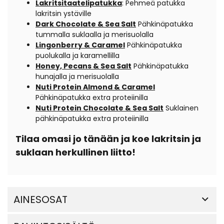
Lakritsitaatelipatukka
:
Pehmeä patukka
lakritsin ystäville
Dark Chocolate & Sea Salt
Pähkinäpatukka
tummalla suklaalla ja merisuolalla
Lingonberry & Caramel
Pähkinäpatukka
puolukalla ja karamellilla
Honey, Pecans & Sea Salt
Pähkinäpatukka
hunajalla ja merisuolalla
Nuti Protein Almond & Caramel
Pähkinäpatukka extra proteiinilla
Nuti Protein Chocolate & Sea Salt
Suklainen
pähkinäpatukka extra proteiinilla
Tilaa omasi jo tänään ja koe lakritsin ja
suklaan herkullinen liitto!
AINESOSAT