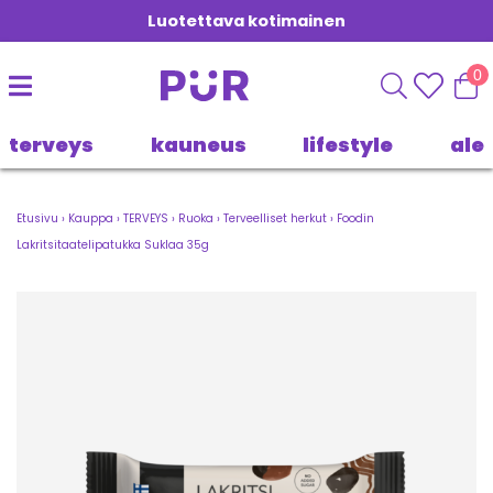
Luotettava kotimainen
0
terveys
kauneus
lifestyle
ale
Etusivu
›
Kauppa
›
TERVEYS
›
Ruoka
›
Terveelliset herkut
›
Foodin
Lakritsitaatelipatukka Suklaa 35g