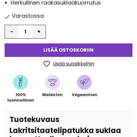
Herkullinen raakasuklaakuorrutus
Varastossa
Määrä
LISÄÄ OSTOSKORIIN
Lisää suosikkeihin
100%
Maidoton
Vegaaninen
luonnollinen
Tuotekuvaus
Lakritsitaatelipatukka suklaa