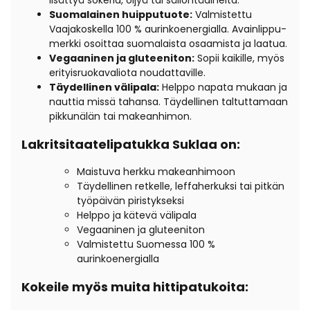
lisättyä sokeria,
öljyä tai säilöntäaineita.
Suomalainen huipputuote:
Valmistettu
Vaajakoskella 100 % aurinkoenergialla.
Avainlippu-
merkki osoittaa suomalaista osaamista ja laatua.
Vegaaninen ja gluteeniton:
Sopii kaikille,
myös
erityisruokavaliota noudattaville.
Täydellinen välipala:
Helppo napata mukaan ja
nauttia missä tahansa.
Täydellinen taltuttamaan
pikkunälän tai makeanhimon.
Lakritsitaatelipatukka Suklaa on:
Maistuva herkku makeanhimoon
Täydellinen retkelle,
leffaherkuksi tai pitkän
työpäivän piristykseksi
Helppo ja kätevä välipala
Vegaaninen ja gluteeniton
Valmistettu Suomessa 100 %
aurinkoenergialla
Kokeile myös muita hittipatukoita: