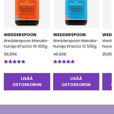
WEDDERSPOON
WEDDERSPOON
WED
Wedderspoon Manuka-
Wedderspoon Manuka-
Wedd
hunaja KFactor 16 500g
hunaja KFactor 12 500g
hunaj
56,95
€
46,50
€
29,95
Arvostelu
Arvostelu
tuotteesta:
tuotteesta:
5.00
/ 5
5.00
/ 5
LISÄÄ
LISÄÄ
OSTOSKORIIN
OSTOSKORIIN
O