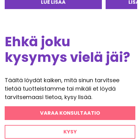
LUE LISÄÄ
LIS
Ehkä joku
kysymys vielä jäi?
Täältä löydät kaiken, mitä sinun tarvitsee
tietää tuotteistamme tai mikäli et löydä
tarvitsemaasi tietoa, kysy lisää.
VARAA KONSULTAATIO
KYSY