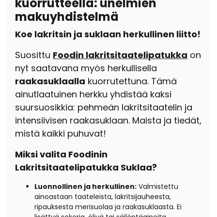
kuorrutteella: unelmien
makuyhdistelmä
Koe lakritsin ja suklaan herkullinen liitto!
Suosittu
Foodin lakritsitaatelipatukka
on
nyt saatavana myös herkullisella
raakasuklaalla
kuorrutettuna.
Tämä
ainutlaatuinen herkku yhdistää kaksi
suursuosikkia:
pehmeän lakritsitaatelin ja
intensiivisen raakasuklaan.
Maista ja tiedät,
mistä kaikki puhuvat!
Miksi valita Foodinin
Lakritsitaatelipatukka Suklaa?
Luonnollinen ja herkullinen:
Valmistettu
ainoastaan taateleista,
lakritsijauheesta,
ripauksesta merisuolaa ja raakasuklaasta.
Ei