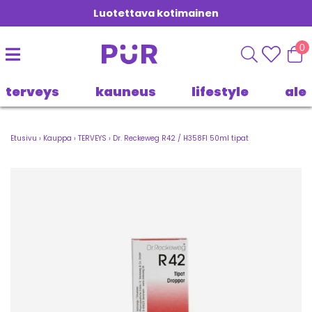
Luotettava kotimainen
0
terveys
kauneus
lifestyle
ale
Etusivu
›
Kauppa
›
TERVEYS
›
Dr. Reckeweg R42 / H358FI 50ml tipat