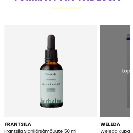
Lopp
FRANTSILA
WELEDA
Frantsila Siankärsämöuute 50 ml
Weleda Kupari