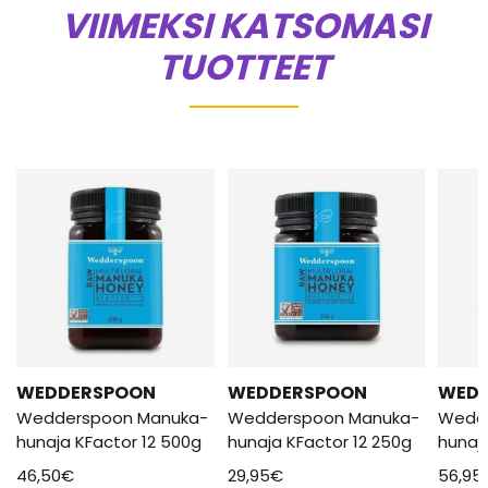
VIIMEKSI KATSOMASI
TUOTTEET
WEDDERSPOON
WEDDERSPOON
WED
Wedderspoon Manuka-
Wedderspoon Manuka-
Wedd
hunaja KFactor 12 500g
hunaja KFactor 12 250g
hunaj
46,50
€
29,95
€
56,95