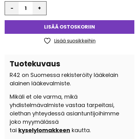
Määrä
LISÄÄ OSTOSKORIIN
Lisää suosikkeihin
Tuotekuvaus
R42 on Suomessa rekisteröity lääkelain
alainen lääkevalmiste.
Mikäli et ole varma, mikä
yhdistelmävalmiste vastaa tarpeitasi,
olethan yhteydessä asiantuntijoihimme
joko myymälässä
tai
kyselylomakkeen
kautta.