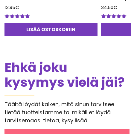
13,95
€
34,50
€
Arvostelu
Arvostelu
tuotteesta:
tuotteesta:
LISÄÄ OSTOSKORIIN
5.00
/ 5
5.00
/ 5
Ehkä joku
kysymys vielä jäi?
Täältä löydät kaiken, mitä sinun tarvitsee
tietää tuotteistamme tai mikäli et löydä
tarvitsemaasi tietoa, kysy lisää.