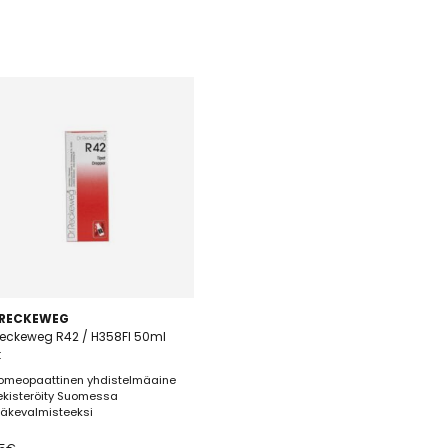
 RECKEWEG
Reckeweg R42 / H358FI 50ml
t
omeopaattinen yhdistelmäaine
ekisteröity Suomessa
ääkevalmisteeksi