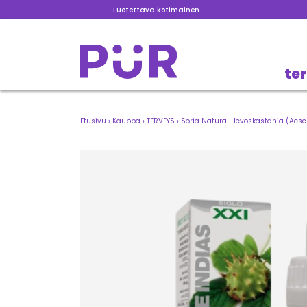
Luotettava kotimainen
te
Etusivu
›
Kauppa
›
TERVEYS
›
Soria Natural Hevoskastanja (Aesc