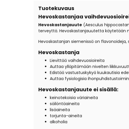
Tuotekuvaus
Hevoskastanjaa vaihdevuosioirei
Hevoskastanjauute
(Aesculus hippocastanu
terveyttä. Hevoskastanjauutetta käytetään m
Hevoskastanjan siemenissä on flavonoideja, st
Hevoskastanja
Lievittää vaihdevuosioireita
Auttaa ylläpitämään nivelten liikkuvuut
Edistää vastustuskykyä kuukautisia ede
Auttaa fysiologisia ihonpuhdistustoimin
Hevoskastanjauute ei sisällä:
keinotekoisia väriaineita
säilöntäaineita
lisäaineita
torjunta-aineita
alkoholia