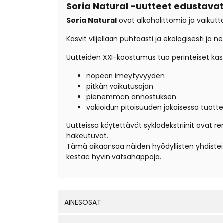
Soria Natural -uutteet edustav
Soria Natural
ovat alkoholittomia ja vaikutt
Kasvit viljellään puhtaasti ja ekologisesti j
Uutteiden XXI-koostumus tuo perinteiset kas
nopean imeytyvyyden
pitkän vaikutusajan
pienemmän annostuksen
vakioidun pitoisuuden jokaisessa tuott
Uutteissa käytettävät syklodekstriinit ovat 
hakeutuvat.
Tämä aikaansaa näiden hyödyllisten yhdis
kestää hyvin vatsahappoja.
AINESOSAT