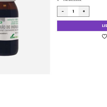
Määrä
LI