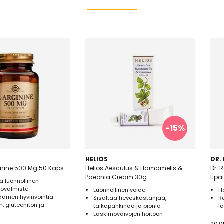
-15%
HELIOS
DR.
inine 500 Mg 50 Kaps
Helios Aesculus & Hamamelis &
Dr. 
Paeonia Cream 30g
tipa
a luonnollinen
ovalmiste
Luonnollinen voide
H
dämen hyvinvointia
Sisältää hevoskastanjaa,
R
, gluteeniton ja
taikapähkinää ja pionia
l
Laskimovaivojen hoitoon