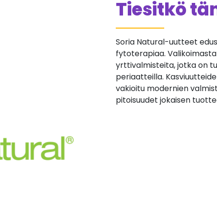
Tiesitkö t
Soria Natural-uutteet ed
fytoterapiaa. Valikoimasta
yrttivalmisteita, jotka on t
periaatteilla. Kasviuutteid
vakioitu modernien valmist
pitoisuudet jokaisen tuott