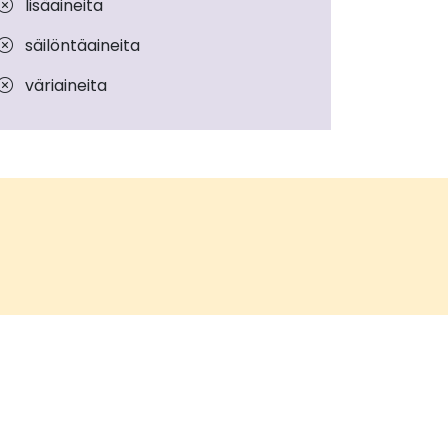
lisäaineita
säilöntäaineita
väriaineita