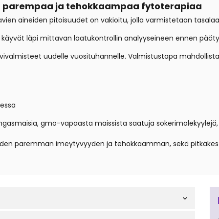
at parempaa ja tehokkaampaa fytoterapiaa
avien aineiden pitoisuudet on vakioitu, jolla varmistetaan tasala
a ne käyvät läpi mittavan laatukontrollin analyyseineen ennen päät
vivalmisteet uudelle vuosituhannelle. Valmistustapa mahdollista
eessa
rengasmaisia, gmo-vapaasta maissista saatuja sokerimolekyylejä, 
teiden paremman imeytyvyyden ja tehokkaamman, sekä pitkäk