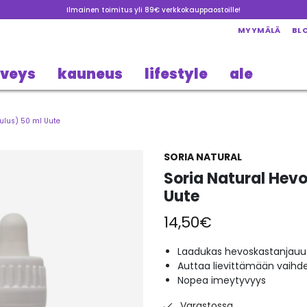
Ilmainen toimitus yli 89€ verkkokauppaostoille!
MYYMÄLÄ
BL
rveys
kauneus
lifestyle
ale
ulus) 50 ml Uute
SORIA NATURAL
Soria Natural Hev
Uute
14,50
€
Laadukas hevoskastanjauu
Auttaa lievittämään vaihde
Nopea imeytyvyys
Varastossa