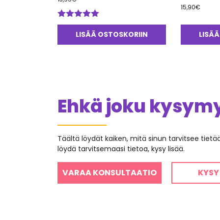
15,90
€
Arvostelu
tuotteesta:
LISÄÄ OSTOSKORIIN
LISÄÄ
5.00
/ 5
Ehkä joku kysymys
Täältä löydät kaiken, mitä sinun tarvitsee tiet
löydä tarvitsemaasi tietoa, kysy lisää.
VARAA KONSULTAATIO
KYSY