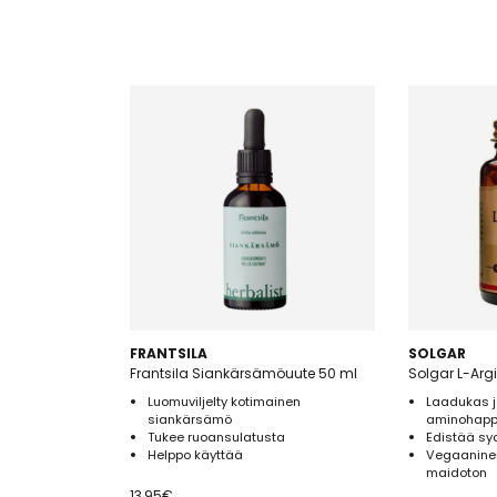
FRANTSILA
SOLGAR
Frantsila Siankärsämöuute 50 ml
Solgar L-Arg
Luomuviljelty kotimainen
Laadukas j
siankärsämö
aminohapp
Tukee ruoansulatusta
Edistää sy
Helppo käyttää
Vegaaninen
maidoton
13,95
€