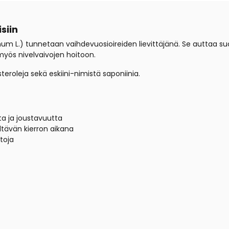
siin
m L.) tunnetaan vaihdevuosioireiden lievittäjänä. Se auttaa s
yös nivelvaivojen hoitoon.
eroleja sekä eskiini-nimistä saponiinia.
ta ja joustavuutta
ltävän kierron aikana
toja