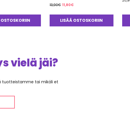
20,9
Alkuperäinen
Nykyinen
13,90
€
11,80
€
hinta
hinta
oli:
on:
 OSTOSKORIIN
LISÄÄ OSTOSKORIIN
13,90€.
11,80€.
 vielä jäi?
ää tuotteistamme tai mikäli et