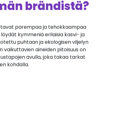
ämän brändistä?
ustavat parempaa ja tehokkaampaa
 löydät kymmeniä erilaisia kasvi- ja
uotettu puhtaan ja ekologisen viljelyn
en vaikuttavien aineiden pitoisuus on
ustapojen avulla, joka takaa tarkat
een kohdalla.