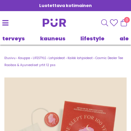
Luotettava kotimainen
0
terveys
kauneus
lifestyle
ale
Etusivu
›
Kauppa
›
LIFESTYLE
›
Lahjaideat
›
Kaikki lahjaideat
›
Cosmic Dealer Tee
Rooibos & Ayurvediset yrtit 12 pss