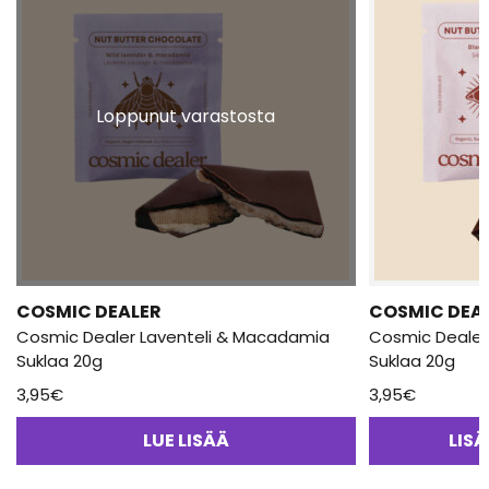
Loppunut varastosta
COSMIC DEALER
COSMIC DEA
Cosmic Dealer Laventeli & Macadamia
Cosmic Dealer
Suklaa 20g
Suklaa 20g
3,95
€
3,95
€
LUE LISÄÄ
LIS