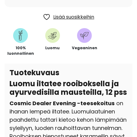
Lisää suosikkeihin
100%
Luomu
Vegaaninen
luonnollinen
Tuotekuvaus
Luomu iltatee rooiboksella ja
ayurvedisilla mausteilla, 12 pss
Cosmic Dealer Evening -teesekoitus
on
ihanan lempeä iltatee. Luomulaatuinen
paahdettu tattari kietoo kehon lämpimään
syleilyyn, luoden rauhoittavan tunnelman.
Rooiboksen hienostuneet karamellin sävyt