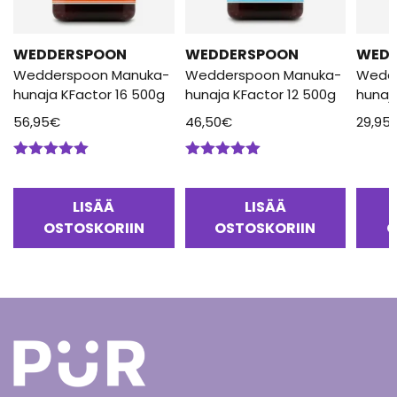
WEDDERSPOON
WEDDERSPOON
WED
Wedderspoon Manuka-
Wedderspoon Manuka-
Wedd
hunaja KFactor 16 500g
hunaja KFactor 12 500g
hunaj
56,95
€
46,50
€
29,95
Arvostelu
Arvostelu
tuotteesta:
tuotteesta:
5.00
/ 5
5.00
/ 5
LISÄÄ
LISÄÄ
OSTOSKORIIN
OSTOSKORIIN
O