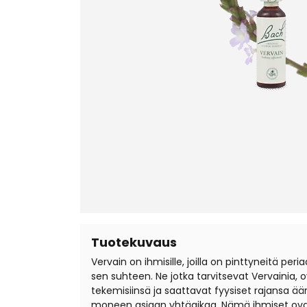
Tuotekuvaus
Vervain on ihmisille, joilla on pinttyneitä p
sen suhteen. Ne jotka tarvitsevat Vervainia, ov
tekemisiinsä ja saattavat fyysiset rajansa äär
moneen asiaan yhtäaikaa. Nämä ihmiset ovat lu