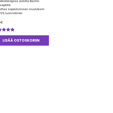
ukkaterapiaa aidolla Bachin
septillä
uttaa sopeutumaan muutoksiin
00% luonnollinen
5
€
ostelu
tteesta:
LISÄÄ OSTOSKORIIN
0
/ 5