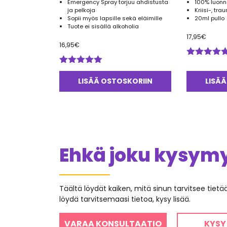
Emergency Spray torjuu ahdistusta
100% luonno
ja pelkoja
Kriisi-, tra
Sopii myös lapsille sekä eläimille
20ml pullo
Tuote ei sisällä alkoholia
17,95
€
16,95
€
Arvostelu
Arvostelu
tuotteesta:
tuotteesta:
5.00
/ 5
LISÄÄ OSTOSKORIIN
LISÄÄ
5.00
/ 5
Ehkä joku kysymys
Täältä löydät kaiken, mitä sinun tarvitsee tiet
löydä tarvitsemaasi tietoa, kysy lisää.
VARAA KONSULTAATIO
KYSY