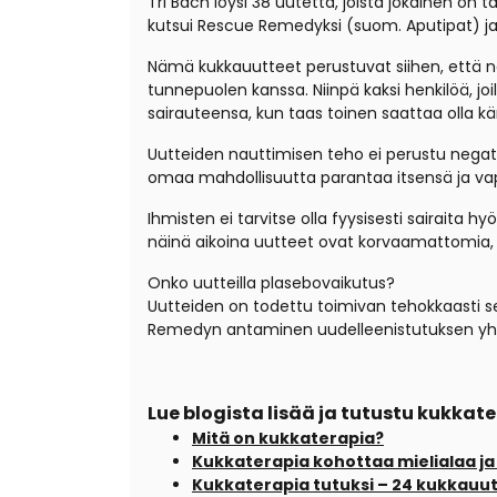
Tri Bach löysi 38 uutetta, joista jokainen on 
kutsui Rescue Remedyksi (suom. Aputipat) ja j
Nämä kukkauutteet perustuvat siihen, että ne h
tunnepuolen kanssa. Niinpä kaksi henkilöä, joi
sairauteensa, kun taas toinen saattaa olla k
Uutteiden nauttimisen teho ei perustu negatii
omaa mahdollisuutta parantaa itsensä ja vap
Ihmisten ei tarvitse olla fyysisesti sairaita h
näinä aikoina uutteet ovat korvaamattomia, 
Onko uutteilla plasebovaikutus?
Uutteiden on todettu toimivan tehokkaasti se
Remedyn antaminen uudelleenistutuksen yht
Lue blogista lisää ja tutustu kukka
Mitä on kukkaterapia?
Kukkaterapia kohottaa mielialaa ja
Kukkaterapia tutuksi – 24 kukkauu