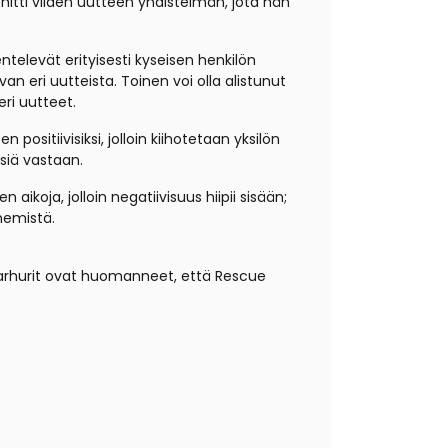
kehitti viiden uutteen yhdistelmän, jota hän
ntelevät erityisesti kyseisen henkilön
an eri uutteista. Toinen voi olla alistunut
ri uutteet.
itiivisiksi, jolloin kiihotetaan yksilön
siä vastaan.
aikoja, jolloin negatiivisuus hiipii sisään;
nemistä.
utarhurit ovat huomanneet, että Rescue