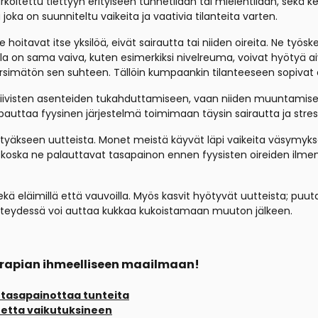
tarkoitettu tiettyyn erityiseen tunnetilaan tai mielentilaan, sekä 
oka on suunniteltu vaikeita ja vaativia tilanteita varten.
oitavat itse yksilöä, eivät sairautta tai niiden oireita. Ne työske
lla on sama vaiva, kuten esimerkiksi nivelreuma, voivat hyötyä aiv
ärsimätön sen suhteen. Tällöin kumpaankin tilanteeseen sopivat e
visten asenteiden tukahduttamiseen, vaan niiden muuntamiseen pos
auttaa fyysinen järjestelmä toimimaan täysin sairautta ja stres
yötyäkseen uutteista. Monet meistä käyvät läpi vaikeita väsymyksen 
koska ne palauttavat tasapainon ennen fyysisten oireiden ilme
kä eläimillä että vauvoilla. Myös kasvit hyötyvät uutteista; pu
eydessä voi auttaa kukkaa kukoistamaan muuton jälkeen.
terapian ihmeelliseen maailmaan!
 tasapainottaa tunteita
tetta vaikutuksineen