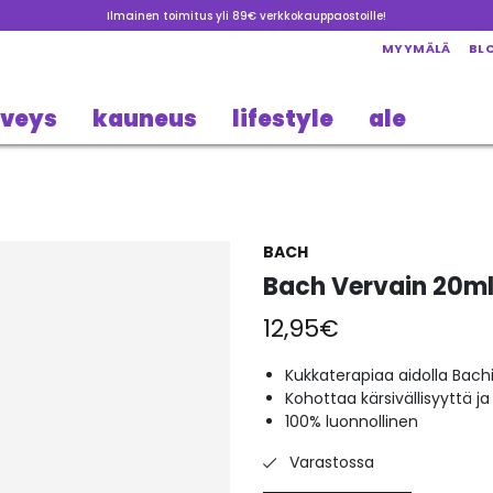
Ilmainen toimitus yli 89€ verkkokauppaostoille!
MYYMÄLÄ
BL
rveys
kauneus
lifestyle
ale
BACH
Bach Vervain 20m
12,95
€
Kukkaterapiaa aidolla Bachi
Kohottaa kärsivällisyyttä 
100% luonnollinen
Varastossa