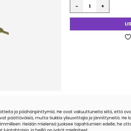
Määrä
LI
eriaatteita ja päähänpinttymiä. He ovat vakuuttuneita siitä, että 
at päättäväisiä, mutta tiukkia ylisuorittajia ja jännittyneitä. He l
immilleen. Heidän mielensä juoksee tapahtumien edelle; he ottavat
jatahtoisia, ja heillä on jyrkät mielipiteet.