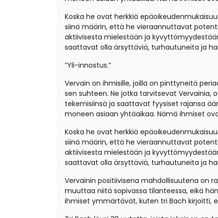
Koska he ovat herkkiä epäoikeudenmukaisuudel
siinä määrin, että he vieraannuttavat potenti
aktiivisesta mielestään ja kyvyttömyydestään
saattavat olla ärsyttäviä, turhautuneita ja h
”Yli-innostus.”
Vervain on ihmisille, joilla on pinttyneitä p
sen suhteen. Ne jotka tarvitsevat Vervainia, ov
tekemisiinsä ja saattavat fyysiset rajansa äär
moneen asiaan yhtäaikaa. Nämä ihmiset ovat lu
Koska he ovat herkkiä epäoikeudenmukaisuudel
siinä määrin, että he vieraannuttavat potenti
aktiivisesta mielestään ja kyvyttömyydestään
saattavat olla ärsyttäviä, turhautuneita ja h
Vervainin positiivisena mahdollisuutena on ra
muuttaa niitä sopivassa tilanteessa, eikä hän
ihmiset ymmärtävät, kuten tri Bach kirjoitti,