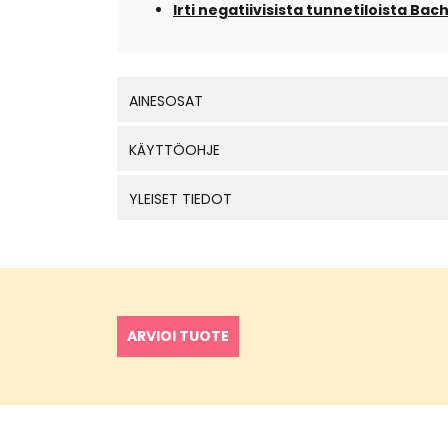
Irti negatiivisista tunnetiloista Ba
AINESOSAT
KÄYTTÖOHJE
YLEISET TIEDOT
ARVIOI TUOTE