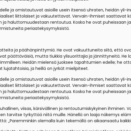
le ja omistautuvat asioille usein itsensä uhraten, heidän yli-i
aaliset liittolaiset ja vakuutettavat. Vervain-ihmiset saattavat 
 ja haluttomuudestaan rentoutua. Koska he ovat puheissaan ja li
armistuneita periaatekysymyksistä.
eriaatteita ja päähänpinttymiä. He ovat vakuuttuneita siitä, että 
at päättäväisiä, mutta tiukkia ylisuorittajia ja jännittyneitä. He l
immilleen. Heidän mielensä juoksee tapahtumien edelle; he ottavat
jatahtoisia, ja heillä on jyrkät mielipiteet.
le ja omistautuvat asioille usein itsensä uhraten, heidän yli-i
aaliset liittolaiset ja vakuutettavat. Vervain-ihmiset saattavat 
 ja haluttomuudestaan rentoutua. Koska he ovat puheissaan ja li
armistuneita periaatekysymyksistä.
uhallinen, viisas, kärsivällinen ja rentoutumiskykyinen ihminen.
en tarvitse tyrkyttää niitä muille. Hänellä on laaja näkemys eläm
 että: „Paremminkin olemalla kuin tekemällä on aikaansaatu kaikki 