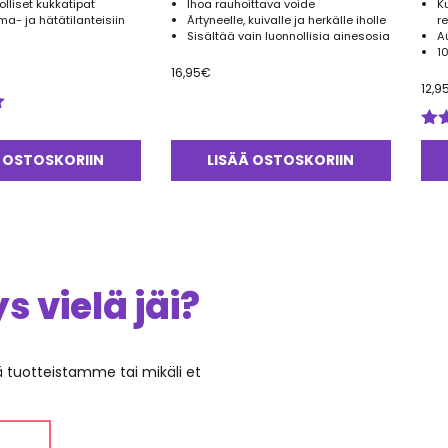
lliset kukkatipat
Ihoa rauhoittava voide
K
uma- ja hätätilanteisiin
Ärtyneelle, kuivalle ja herkälle iholle
re
Sisältää vain luonnollisia ainesosia
A
1
16,95
€
12,9
Arv
tuo
 OSTOSKORIIN
LISÄÄ OSTOSKORIIN
5.0
 vielä jäi?
ää tuotteistamme tai mikäli et