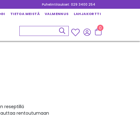
Puhelintilaukset: 029 3400 254
OGI
TIETOA MEISTÄ
VALMENNUS
LAHJAKORTTI
0
l
n reseptillä
ja auttaa rentoutumaan