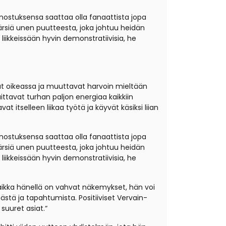
nnostuksensa saattaa olla fanaattista jopa
kärsiä unen puutteesta, joka johtuu heidän
ikkeissään hyvin demonstratiivisia, he
ovat oikeassa ja muuttavat harvoin mieltään
aittavat turhan paljon energiaa kaikkiin
 itselleen liikaa työtä ja käyvät käsiksi liian
nnostuksensa saattaa olla fanaattista jopa
kärsiä unen puutteesta, joka johtuu heidän
ikkeissään hyvin demonstratiivisia, he
 Vaikka hänellä on vahvat näkemykset, hän voi
ästä ja tapahtumista. Positiiviset Vervain-
suuret asiat.“