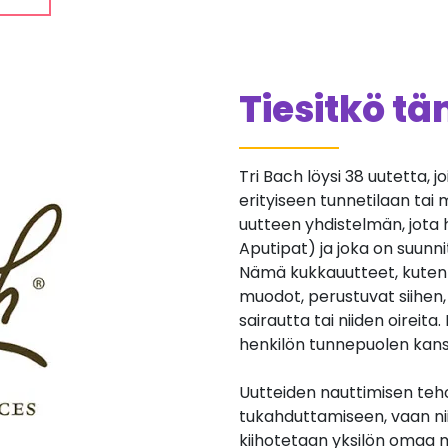
Tiesitkö t
Tri Bach löysi 38 uutetta, j
erityiseen tunnetilaan tai 
uutteen yhdistelmän, jota
Aputipat) ja joka on suunnit
Nämä kukkauutteet, kuten 
muodot, perustuvat siihen, 
sairautta tai niiden oireita
henkilön tunnepuolen kans
Uutteiden nauttimisen teho
tukahduttamiseen, vaan niid
kiihotetaan yksilön omaa m