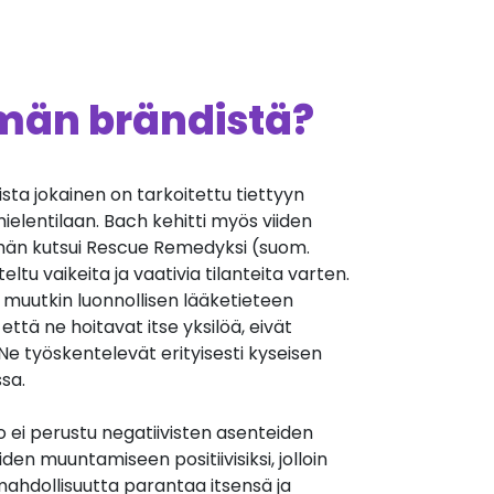
ämän brändistä?
oista jokainen on tarkoitettu tiettyyn
mielentilaan. Bach kehitti myös viiden
 hän kutsui Rescue Remedyksi (suom.
eltu vaikeita ja vaativia tilanteita varten.
muutkin luonnollisen lääketieteen
että ne hoitavat itse yksilöä, eivät
. Ne työskentelevät erityisesti kyseisen
sa.
 ei perustu negatiivisten asenteiden
en muuntamiseen positiivisiksi, jolloin
ahdollisuutta parantaa itsensä ja