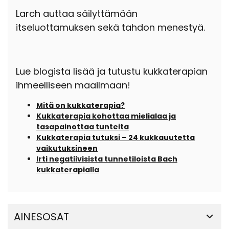
Larch auttaa säilyttämään
itseluottamuksen sekä tahdon menestyä.
Lue blogista lisää ja tutustu kukkaterapian
ihmeelliseen maailmaan!
Mitä on kukkaterapia?
Kukkaterapia kohottaa mielialaa ja
tasapainottaa tunteita
Kukkaterapia tutuksi – 24 kukkauutetta
vaikutuksineen
Irti negatiivisista tunnetiloista Bach
kukkaterapialla
AINESOSAT