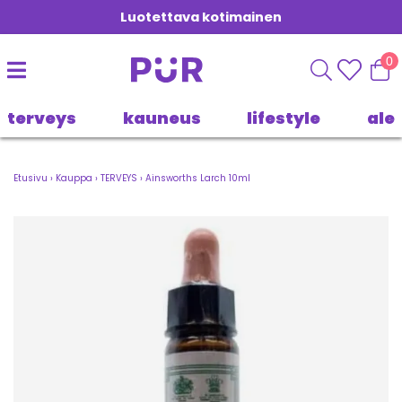
Luotettava kotimainen
0
terveys
kauneus
lifestyle
ale
Etusivu
›
Kauppa
›
TERVEYS
›
Ainsworths Larch 10ml