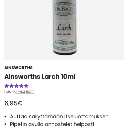
AINSWORTHS
Ainsworths Larch 10ml
1
ARVIO
ARVIOI TUOTE
Arvio
1
5.00
5:stä
6,95
€
perustuen
asiakkaan
arvotukseen.
Auttaa säilyttämään itseluottamuksen
Pipetin avulla annostelet helposti