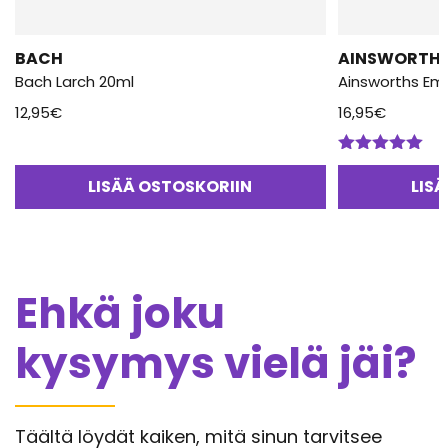
BACH
AINSWORTH
Bach Larch 20ml
Ainsworths Em
12,95
€
16,95
€
Arvostelu
tuotteesta:
LISÄÄ OSTOSKORIIN
LIS
5.00
/ 5
Ehkä joku
kysymys vielä jäi?
Täältä löydät kaiken, mitä sinun tarvitsee