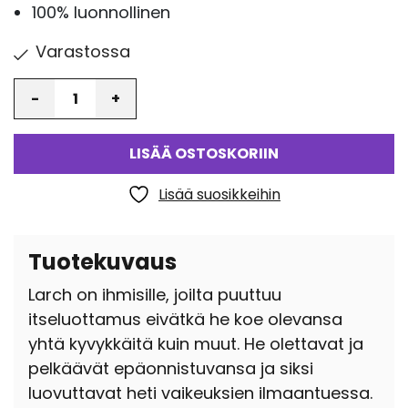
100% luonnollinen
Varastossa
Määrä
LISÄÄ OSTOSKORIIN
Lisää suosikkeihin
Tuotekuvaus
Larch on ihmisille, joilta puuttuu
itseluottamus eivätkä he koe olevansa
yhtä kyvykkäitä kuin muut. He olettavat ja
pelkäävät epäonnistuvansa ja siksi
luovuttavat heti vaikeuksien ilmaantuessa.