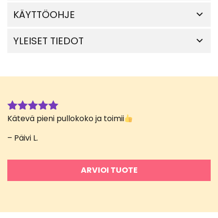
KÄYTTÖOHJE
YLEISET TIEDOT
Kätevä pieni pullokoko ja toimii
Arvostelu
tuotteesta:
– Päivi L.
5
/ 5
ARVIOI TUOTE