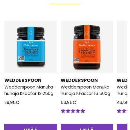
WEDDERSPOON
WEDDERSPOON
WED
Wedderspoon Manuka-
Wedderspoon Manuka-
Wedd
hunaja KFactor 12 250g
hunaja KFactor 16 500g
hunaj
29,95
€
56,95
€
46,50
Arvostelu
Arvos
tuotteesta:
tuotte
5.00
/ 5
5.00
/