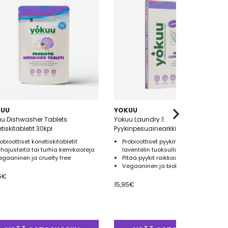
KUU
YOKUU
u Dishwasher Tablets
Yokuu Laundry Sheets
tiskitabletit 30kpl
Pyykinpesuainearkki Laventeli 32kpl
obioottiset konetiskitabletit
Probioottiset pyykinpesuarkit
i hajusteita tai turhia kemikaaleja
laventelin tuoksulla
egaaninen ja cruelty free
Pitää pyykit raikkaana pitkään
Vegaaninen ja biohajoava
5
€
15,95
€