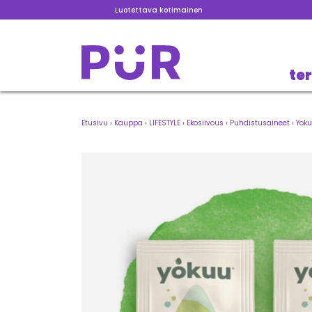
Luotettava kotimainen
te
Etusivu
›
Kauppa
›
LIFESTYLE
›
Ekosiivous
›
Puhdistusaineet
›
Yoku