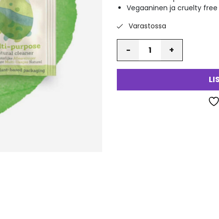
Vegaaninen ja cruelty free
Varastossa
Määrä
LI