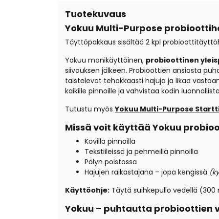
Tuotekuvaus
Yokuu Multi-Purpose probiootti
Täyttöpakkaus sisältää 2 kpl probioottitäyttö
Yokuu monikäyttöinen,
probioottinen ylei
siivouksen jälkeen. Probioottien ansiosta puhdi
taistelevat tehokkaasti hajuja ja likaa vastaa
kaikille pinnoille ja vahvistaa kodin luonnollis
Tutustu myös
Yokuu Multi-Purpose Start
Missä voit käyttää Yokuu probioo
Kovilla pinnoilla
Tekstiileissä ja pehmeillä pinnoilla
Pölyn poistossa
Hajujen raikastajana – jopa kengissä
(ky
Käyttöohje:
Täytä suihkepullo vedellä (300 m
Yokuu – puhtautta probioottien 