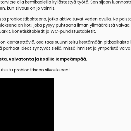
tarvitse olla kemikaaleilla kyllästettyä työtä. Sen sijaan luonnos
en, kun siivous on jo valmis.
stä probioottibakteeria, jotka aktivoituvat veden avulla. Ne poista
oksena on koti, joka pysyy puhtaana ilman ylimääräistä vaivaa.
rkit, konetiskitabletit ja WC-puhdistustabletit.
 on kierrätettäviä, osa taas suunniteltu kestämään pitkäaikaista
ttä parhaat ideat syntyvät siellä, missä ihmiset ja ympäristö voiva
sta, vaivatonta ja kodille lempeämpää.
tustu probioottiseen siivoukseen!