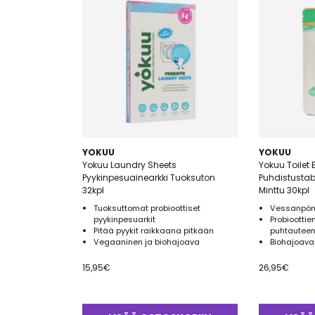
YOKUU
YOKUU
Yokuu Laundry Sheets
Yokuu Toile
Pyykinpesuainearkki Tuoksuton
Puhdistustabl
32kpl
Minttu 30kpl
Tuoksuttomat probioottiset
Vessanpönt
pyykinpesuarkit
Probiootti
Pitää pyykit raikkaana pitkään
puhtautee
Vegaaninen ja biohajoava
Biohajoava
15,95
€
26,95
€