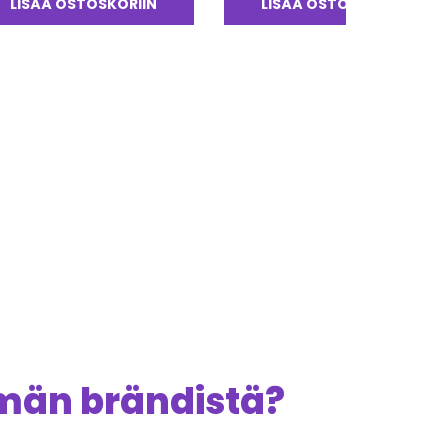
LISÄÄ OSTOSKORIIN
LISÄÄ OSTOSKORIIN
ämän brändistä?