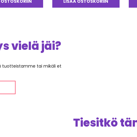
tuotteesta:
 OSTOSKORIIN
LISÄÄ OSTOSKORIIN
4.50
/ 5
 vielä jäi?
ää tuotteistamme tai mikäli et
Tiesitkö t