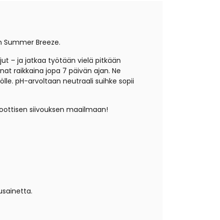
sh Summer Breeze.
ut – ja jatkaa työtään vielä pitkään
nnat raikkaina jopa 7 päivän ajan. Ne
ölle. pH-arvoltaan neutraali suihke sopii
obioottisen siivouksen maailmaan!
tusainetta.