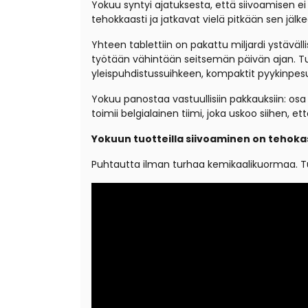
Yokuu syntyi ajatuksesta, että siivoamisen ei 
tehokkaasti ja jatkavat vielä pitkään sen jälke
Yhteen tablettiin on pakattu miljardi ystävälli
työtään vähintään seitsemän päivän ajan. Tul
yleispuhdistussuihkeen, kompaktit pyykinpesua
Yokuu panostaa vastuullisiin pakkauksiin: osa
toimii belgialainen tiimi, joka uskoo siihen, e
Yokuun tuotteilla siivoaminen on tehoka
Puhtautta ilman turhaa kemikaalikuormaa. Tu