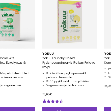
YOKUU
YO
t Bomb WC-
Yokuu Laundry Sheets
Yoku
etti Eukalyptus &
Pyykinpesuainearkki Raikas Pellava
Kone
32kpl
Pr
E
ön puhdistustabletit
Probioottiset pyykinpesuarkit
V
en voimaa vessan
pellavan tuoksulla
n
Pitää pyykit raikkaana pitkään
 ja vegaaninen
Vegaaninen ja biohajoava
15,9
15,95
€
Arvostelu