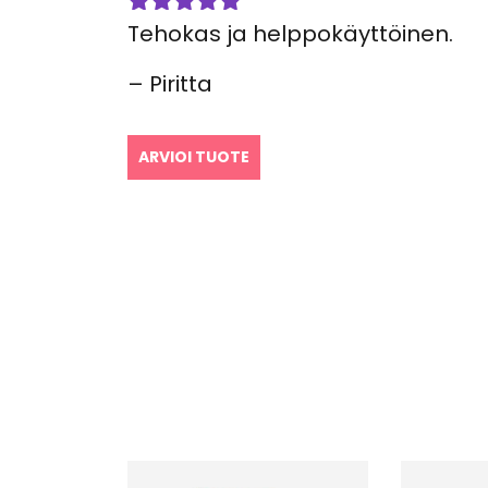
Tehokas ja helppokäyttöinen.
Arvostelu
tuotteesta:
5
/ 5
– Piritta
ARVIOI TUOTE