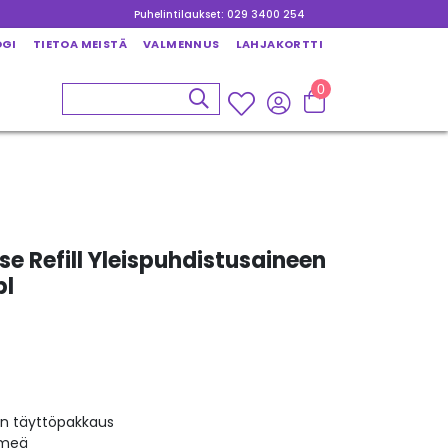
Puhelintilaukset: 029 3400 254
OGI
TIETOA MEISTÄ
VALMENNUS
LAHJAKORTTI
0
e Refill Yleispuhdistusaineen
bl
en täyttöpakkaus
lmeä