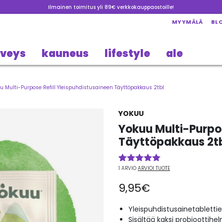
Ilmainen toimitus yli 89€ verkkokauppaostoille!
MYYMÄLÄ
BL
rveys
kauneus
lifestyle
ale
u Multi-Purpose Refill Yleispuhdistusaineen Täyttöpakkaus 2tbl
YOKUU
Yokuu Multi-Purpos
Täyttöpakkaus 2t
1
ARVIO
ARVIOI TUOTE
Arvio
1
5.00
5:stä
9,95
€
perustuen
asiakkaan
arvotukseen.
Yleispuhdistusainetabletti
Sisältää kaksi probioottihe