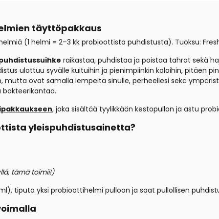
helmien täyttöpakkaus
helmiä (1 helmi = 2–3 kk probioottista puhdistusta).
Tuoksu: Fre
spuhdistussuihke
raikastaa, puhdistaa ja poistaa tahrat sekä haj
stus ulottuu syvälle kuituihin ja pienimpiinkin koloihin, pitäen pi
n, mutta ovat samalla lempeitä sinulle, perheellesi sekä ympärist
ta bakteerikantaa.
tipakkaukseen
, joka sisältää tyylikkään kestopullon ja astu pr
ttista yleispuhdistusainetta?
llä, tämä toimii!)
l), tiputa yksi probioottihelmi pulloon ja saat pullollisen puhdis
voimalla