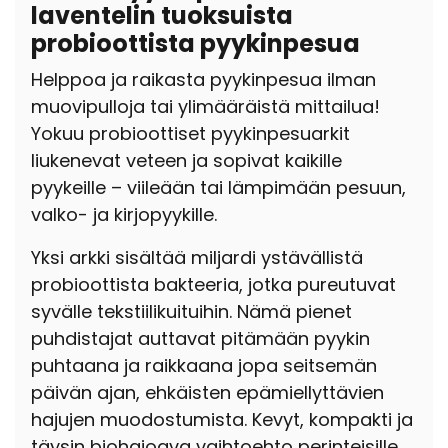
laventelin tuoksuista
probioottista pyykinpesua
Helppoa ja raikasta pyykinpesua ilman
muovipulloja tai ylimääräistä mittailua!
Yokuu probioottiset pyykinpesuarkit
liukenevat veteen ja sopivat kaikille
pyykeille – viileään tai lämpimään pesuun,
valko- ja kirjopyykille.
Yksi arkki sisältää miljardi ystävällistä
probioottista bakteeria, jotka pureutuvat
syvälle tekstiilikuituihin. Nämä pienet
puhdistajat auttavat pitämään pyykin
puhtaana ja raikkaana jopa seitsemän
päivän ajan, ehkäisten epämiellyttävien
hajujen muodostumista. Kevyt, kompakti ja
täysin biohajoava vaihtoehto perinteisille