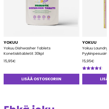
YOKUU
YOKUU
Yokuu Dishwasher Tablets
Yokuu Laundry
Konetiskitabletit 30kpl
Pyykinpesuainea
15,95
€
15,95
€
Arvostelu
tuotteesta:
LISÄÄ OSTOSKORIIN
LIS
4.50
/ 5