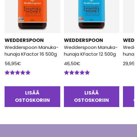
WEDDERSPOON
WEDDERSPOON
WED
Wedderspoon Manuka-
Wedderspoon Manuka-
Wedd
hunaja KFactor 16 500g
hunaja KFactor 12 500g
hunaj
56,95
€
46,50
€
29,95
Arvostelu
Arvostelu
tuotteesta:
tuotteesta:
5.00
/ 5
5.00
/ 5
LISÄÄ
LISÄÄ
OSTOSKORIIN
OSTOSKORIIN
O