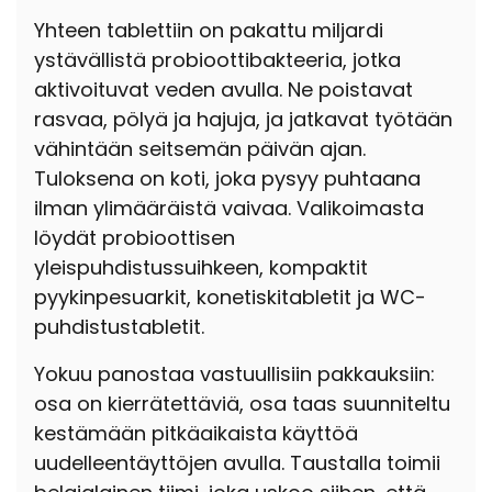
Yhteen tablettiin on pakattu miljardi
ystävällistä probioottibakteeria, jotka
aktivoituvat veden avulla. Ne poistavat
rasvaa, pölyä ja hajuja, ja jatkavat työtään
vähintään seitsemän päivän ajan.
Tuloksena on koti, joka pysyy puhtaana
ilman ylimääräistä vaivaa. Valikoimasta
löydät probioottisen
yleispuhdistussuihkeen, kompaktit
pyykinpesuarkit, konetiskitabletit ja WC-
puhdistustabletit.
Yokuu panostaa vastuullisiin pakkauksiin:
osa on kierrätettäviä, osa taas suunniteltu
kestämään pitkäaikaista käyttöä
uudelleentäyttöjen avulla. Taustalla toimii