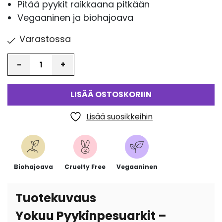
Pitää pyykit raikkaana pitkään
Vegaaninen ja biohajoava
Varastossa
Määrä
LISÄÄ OSTOSKORIIN
Lisää suosikkeihin
Biohajoava
Cruelty Free
Vegaaninen
Tuotekuvaus
Yokuu Pyykinpesuarkit –