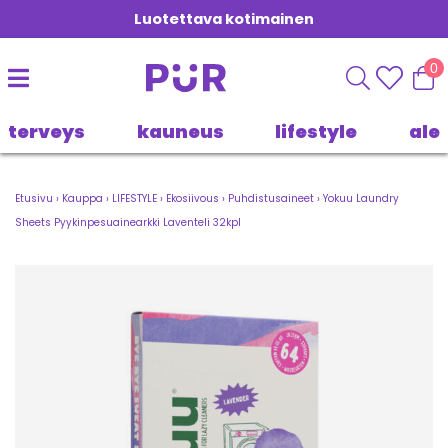
Luotettava kotimainen
0
terveys
kauneus
lifestyle
ale
Etusivu
›
Kauppa
›
LIFESTYLE
›
Ekosiivous
›
Puhdistusaineet
›
Yokuu Laundry
Sheets Pyykinpesuainearkki Laventeli 32kpl