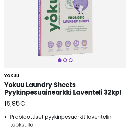
Seuraava
YOKUU
Yokuu Laundry Sheets
Pyykinpesuainearkki Laventeli 32kpl
15,95
€
Probioottiset pyykinpesuarkit laventelin
tuoksulla