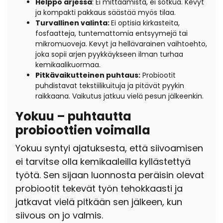
Helppo arjessa
: Ei mittaamista, ei sotkua. Kevyt
ja kompakti pakkaus säästää myös tilaa.
Turvallinen valinta:
Ei optisia kirkasteita,
fosfaatteja, tuntemattomia entsyymejä tai
mikromuoveja. Kevyt ja hellävarainen vaihtoehto,
joka sopii arjen pyykkäykseen ilman turhaa
kemikaalikuormaa.
Pitkävaikutteinen puhtaus:
Probiootit
puhdistavat tekstiilikuituja ja pitävät pyykin
raikkaana. Vaikutus jatkuu vielä pesun jälkeenkin.
Yokuu – puhtautta
probioottien voimalla
Yokuu syntyi ajatuksesta, että siivoamisen
ei tarvitse olla kemikaaleilla kyllästettyä
työtä. Sen sijaan luonnosta peräisin olevat
probiootit tekevät työn tehokkaasti ja
jatkavat vielä pitkään sen jälkeen, kun
siivous on jo valmis.