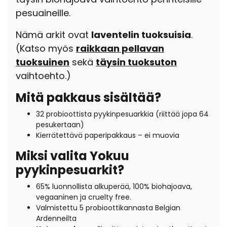
pesuaineille.
Nämä arkit ovat
laventelin tuoksuisia
.
(Katso myös
raikkaan pellavan
tuoksuinen
sekä
täysin tuoksuton
vaihtoehto.)
Mitä pakkaus sisältää?
32 probioottista pyykinpesuarkkia (riittää jopa 64
pesukertaan)
Kierrätettävä paperipakkaus – ei muovia
Miksi valita Yokuu
pyykinpesuarkit?
65% luonnollista alkuperää, 100% biohajoava,
vegaaninen ja cruelty free.
Valmistettu 5 probioottikannasta Belgian
Ardenneilta