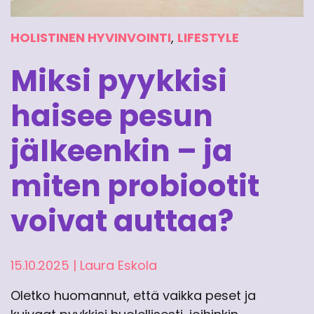
HOLISTINEN HYVINVOINTI
,
LIFESTYLE
Miksi pyykkisi
haisee pesun
jälkeenkin – ja
miten probiootit
voivat auttaa?
15.10.2025
|
Laura Eskola
Oletko huomannut, että vaikka peset ja