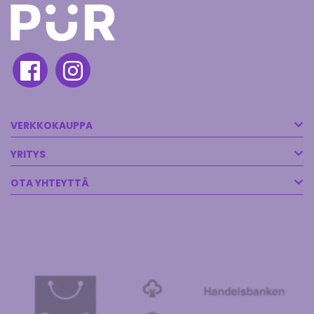
VERKKOKAUPPA
YRITYS
OTA YHTEYTTÄ