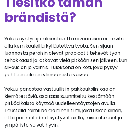
Tiesitkö tämän
brändistä?
Yokuu syntyi ajatuksesta, että siivoamisen ei tarvitse
olla kemikaaleilla kyllästettyä työtä. Sen sijaan
luonnosta peräisin olevat probiootit tekevät työn
tehokkaasti ja jatkavat vielä pitkään sen jälkeen, kun
siivous on jo valmis. Tuloksena on koti, joka pysyy
puhtaana ilman ylimääräistä vaivaa.
Yokuu panostaa vastuullisiin pakkauksiin: osa on
kierrätettäviä, osa taas suunniteltu kestämään
pitkäaikaista käyttöä uudelleentäyttöjen avulla.
Taustalla toimii belgialainen tiimi, joka uskoo siihen,
että parhaat ideat syntyvät siellä, missä ihmiset ja
ympäristö voivat hyvin.