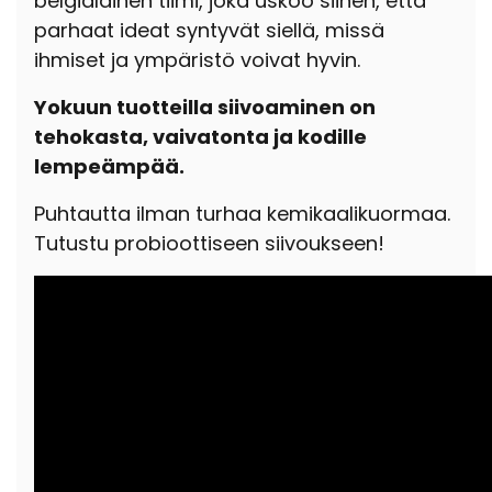
belgialainen tiimi, joka uskoo siihen, että
parhaat ideat syntyvät siellä, missä
ihmiset ja ympäristö voivat hyvin.
Yokuun tuotteilla siivoaminen on
tehokasta, vaivatonta ja kodille
lempeämpää.
Puhtautta ilman turhaa kemikaalikuormaa.
Tutustu probioottiseen siivoukseen!