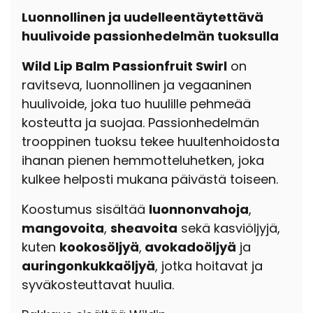
Luonnollinen ja uudelleentäytettävä
huulivoide passionhedelmän tuoksulla
Wild Lip Balm Passionfruit Swirl
on
ravitseva, luonnollinen ja vegaaninen
huulivoide, joka tuo huulille pehmeää
kosteutta ja suojaa. Passionhedelmän
trooppinen tuoksu tekee huultenhoidosta
ihanan pienen hemmotteluhetken, joka
kulkee helposti mukana päivästä toiseen.
Koostumus sisältää
luonnonvahoja
,
mangovoita
,
sheavoita
sekä kasviöljyjä,
kuten
kookosöljyä
,
avokadoöljyä
ja
auringonkukkaöljyä
, jotka hoitavat ja
syväkosteuttavat huulia.