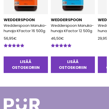
WEDDERSPOON
WEDDERSPOON
WED
Wedderspoon Manuka-
Wedderspoon Manuka-
Wedd
hunaja KFactor 16 500g
hunaja KFactor 12 500g
hunaj
56,95
€
46,50
€
29,95
Arvostelu
Arvostelu
tuotteesta:
tuotteesta:
5.00
/ 5
5.00
/ 5
LISÄÄ
LISÄÄ
OSTOSKORIIN
OSTOSKORIIN
O