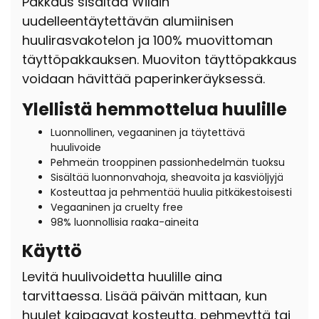
Pakkaus sisältää Wildin
uudelleentäytettävän alumiinisen
huulirasvakotelon ja 100% muovittoman
täyttöpakkauksen. Muoviton täyttöpakkaus
voidaan hävittää paperinkeräyksessä.
Ylellistä hemmottelua huulille
Luonnollinen, vegaaninen ja täytettävä
huulivoide
Pehmeän trooppinen passionhedelmän tuoksu
Sisältää luonnonvahoja, sheavoita ja kasviöljyjä
Kosteuttaa ja pehmentää huulia pitkäkestoisesti
Vegaaninen ja cruelty free
98% luonnollisia raaka-aineita
Käyttö
Levitä huulivoidetta huulille aina
tarvittaessa. Lisää päivän mittaan, kun
huulet kaipaavat kosteutta, pehmeyttä tai