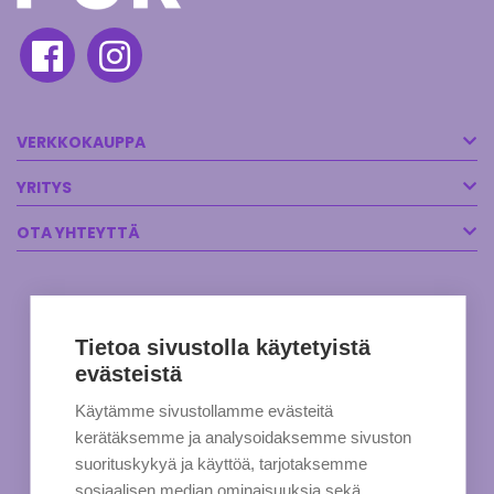
VERKKOKAUPPA
YRITYS
OTA YHTEYTTÄ
Tietoa sivustolla käytetyistä
evästeistä
Käytämme sivustollamme evästeitä
kerätäksemme ja analysoidaksemme sivuston
suorituskykyä ja käyttöä, tarjotaksemme
sosiaalisen median ominaisuuksia sekä