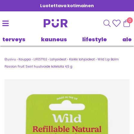
Luotettava kotimainen
0
terveys
kauneus
lifestyle
ale
Etusivu
›
Kauppa
›
LIFESTYLE
›
Lahjaideat
›
Kaikki lahjaideat
›
Wild Lip Balm
Passion Fruit Swirl huulivoide kotelolla 4,5 g