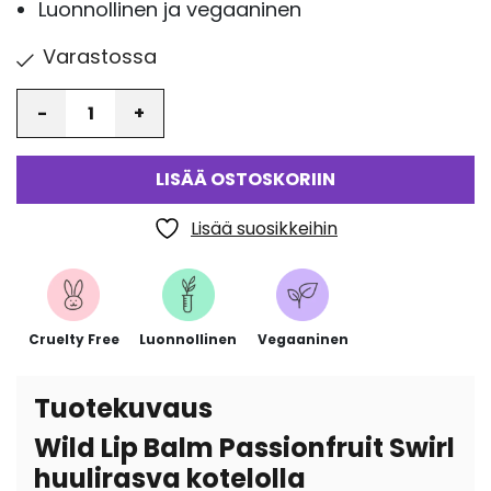
Luonnollinen ja vegaaninen
Varastossa
Määrä
LISÄÄ OSTOSKORIIN
Lisää suosikkeihin
Cruelty Free
Luonnollinen
Vegaaninen
Tuotekuvaus
Wild Lip Balm Passionfruit Swirl
huulirasva kotelolla