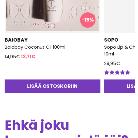
-15%
BAIOBAY
SOPO
Baiobay Coconut Oil 100ml
Sopo Lip & Che
10ml
Alkuperäinen
Nykyinen
14,95
€
12,71
€
hinta
hinta
29,95
€
oli:
on:
14,95€.
12,71€.
Arvostelu
tuotteesta:
LISÄÄ OSTOSKORIIN
LIS
5.00
/ 5
Ehkä joku