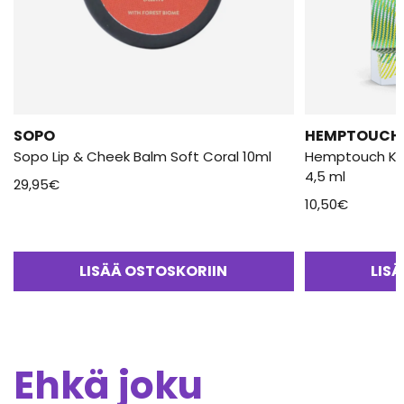
SOPO
HEMPTOUCH
Sopo Lip & Cheek Balm Soft Coral 10ml
Hemptouch Kos
4,5 ml
29,95
€
10,50
€
LISÄÄ OSTOSKORIIN
LIS
Ehkä joku