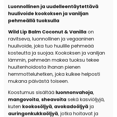
Luonnollinen ja uudelleentäytettävä
huulivoide kookoksen ja vaniljan
pehmeällä tuoksulla
Wild Lip Balm Coconut & Vanilla
on
ravitseva, luonnollinen ja vegaaninen
huulivoide, joka tuo huulille pehmeää
kosteutta ja suojaa. Kookoksen ja vaniljan
lämmin, pehmeän makea tuoksu tekee
huultenhoidosta ihanan pienen
hemmotteluhetken, joka kulkee helposti
mukana päivästä toiseen.
Koostumus sisältää
luonnonvahoja
,
mangovoita
,
sheavoita
sekä kasviöljyjä,
kuten
kookosöljyä
,
avokadoöljyä
ja
auringonkukkaöljyä
, jotka hoitavat ja