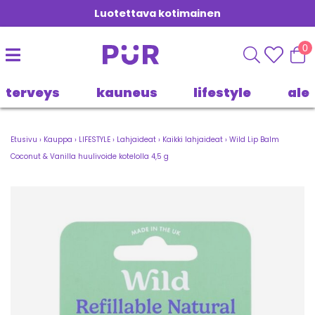
Luotettava kotimainen
0
terveys
kauneus
lifestyle
ale
Etusivu
›
Kauppa
›
LIFESTYLE
›
Lahjaideat
›
Kaikki lahjaideat
›
Wild Lip Balm
Coconut & Vanilla huulivoide kotelolla 4,5 g