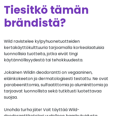
Tiesitkö tämän
brändistä?
Wild ravistelee kylpyhuonetuotteiden
kertakäyttökulttuuria tarjoamalla korkealaatuisia
luonnollisia tuotteita, jotka eivät tingi
käytännöllisyydestä tai tehokkuudesta.
Jokainen Wildin deodorantti on vegaaninen,
eläinkokeeton ja dermatologisesti testattu. Ne ovat
parabeenittomia, sulfaatittomia ja alumiinittomia ja
tarjoavat luonnollista sekä tutkitusti luotettavaa
suojaa.
Unohda turha jäte! Voit täyttää Wild-
deodoranttikotelosi uudelleen bambukuidusta