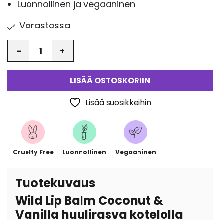
Luonnollinen ja vegaaninen
Varastossa
Määrä
LISÄÄ OSTOSKORIIN
Lisää suosikkeihin
Cruelty Free
Luonnollinen
Vegaaninen
Tuotekuvaus
Wild Lip Balm Coconut &
Vanilla huulirasva kotelolla