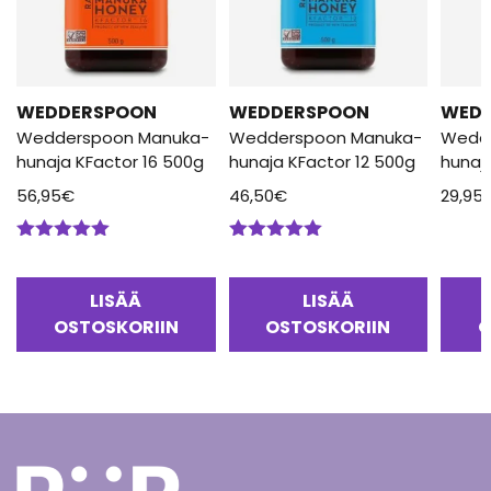
WEDDERSPOON
WEDDERSPOON
WED
Wedderspoon Manuka-
Wedderspoon Manuka-
Wedd
hunaja KFactor 16 500g
hunaja KFactor 12 500g
hunaj
56,95
€
46,50
€
29,95
Arvostelu
Arvostelu
tuotteesta:
tuotteesta:
5.00
/ 5
5.00
/ 5
LISÄÄ
LISÄÄ
OSTOSKORIIN
OSTOSKORIIN
O