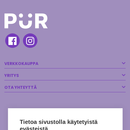
VERKKOKAUPPA
YRITYS
OTA YHTEYTTÄ
Tietoa sivustolla käytetyistä
evästeistä