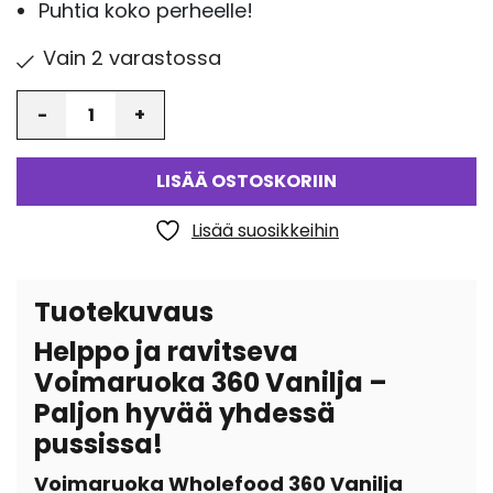
Puhtia koko perheelle!
Vain 2 varastossa
Määrä
LISÄÄ OSTOSKORIIN
Lisää suosikkeihin
Tuotekuvaus
Helppo ja ravitseva
Voimaruoka 360 Vanilja –
Paljon hyvää yhdessä
pussissa!
Voimaruoka Wholefood 360 Vanilja