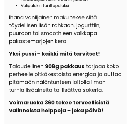
Välipalaksi tai iltapalaksi
Ihana vaniljainen maku tekee siitä
täydellisen lisän rahkaan, jogurttiin,
puuroon tai smoothieen vaikkapa
pakastemarjojen kera.
Yksi pussi – kaikki mitä tarvitset!
Taloudellinen
908g pakkaus
tarjoaa koko
perheelle pitkäkestoista energiaa ja auttaa
pitämään näläntunteen loitolla ilman
turhia lisäaineita tai lisättyä sokeria.
Voimaruoka 360 tekee terveellisistä
valinnoista helppoja – joka päivä!