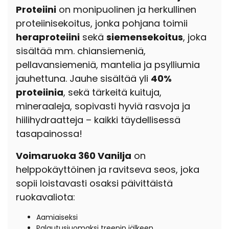
Proteiini
on monipuolinen ja herkullinen
proteiinisekoitus, jonka pohjana toimii
heraproteiini
sekä
siemensekoitus
, joka
sisältää mm.
chiansiemeniä,
pellavansiemeniä, mantelia ja psylliumia
jauhettuna
. Jauhe sisältää yli
40%
proteiinia
,
sekä tärkeitä kuituja,
mineraaleja, sopivasti hyviä rasvoja ja
hiilihydraatteja – kaikki täydellisessä
tasapainossa!
Voimaruoka 360 Vanilja
on
helppokäyttöinen ja ravitseva seos, joka
sopii loistavasti osaksi päivittäistä
ruokavaliota:
Aamiaiseksi
Palautusjuomaksi treenin jälkeen