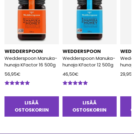
WEDDERSPOON
WEDDERSPOON
WED
Wedderspoon Manuka-
Wedderspoon Manuka-
Wedd
hunaja KFactor 16 500g
hunaja KFactor 12 500g
hunaj
56,95
€
46,50
€
29,95
Arvostelu
Arvostelu
tuotteesta:
tuotteesta:
5.00
/ 5
5.00
/ 5
LISÄÄ
LISÄÄ
OSTOSKORIIN
OSTOSKORIIN
O