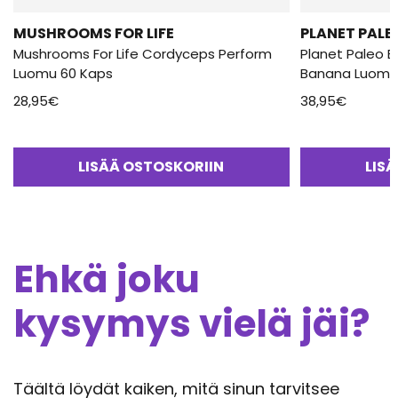
MUSHROOMS FOR LIFE
PLANET PALE
Mushrooms For Life Cordyceps Perform
Planet Paleo B
Luomu 60 Kaps
Banana Luomu
28,95
€
38,95
€
LISÄÄ OSTOSKORIIN
LIS
Ehkä joku
kysymys vielä jäi?
Täältä löydät kaiken, mitä sinun tarvitsee