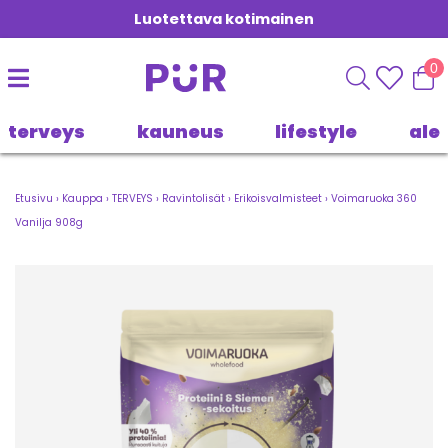
Luotettava kotimainen
0
terveys
kauneus
lifestyle
ale
Etusivu
›
Kauppa
›
TERVEYS
›
Ravintolisät
›
Erikoisvalmisteet
›
Voimaruoka 360
Vanilja 908g