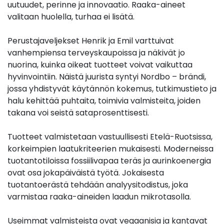
uutuudet, perinne ja innovaatio. Raaka-aineet
valitaan huolella, turhaa ei lisätä.
Perustajaveljekset Henrik ja Emil varttuivat
vanhempiensa terveyskaupoissa ja näkivät jo
nuorina, kuinka oikeat tuotteet voivat vaikuttaa
hyvinvointiin. Näistä juurista syntyi Nordbo – brändi,
jossa yhdistyvät käytännön kokemus, tutkimustieto ja
halu kehittää puhtaita, toimivia valmisteita, joiden
takana voi seistä sataprosenttisesti.
Tuotteet valmistetaan vastuullisesti Etelä-Ruotsissa,
korkeimpien laatukriteerien mukaisesti. Moderneissa
tuotantotiloissa fossiilivapaa teräs ja aurinkoenergia
ovat osa jokapäiväistä työtä. Jokaisesta
tuotantoerästä tehdään analyysitodistus, joka
varmistaa raaka-aineiden laadun mikrotasolla.
Useimmat valmisteista ovat vegaanisia ja kantavat