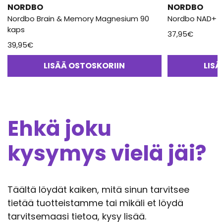
NORDBO
NORDBO
Nordbo Brain & Memory Magnesium 90
Nordbo NAD+ S
kaps
37,95
€
39,95
€
LISÄÄ OSTOSKORIIN
LIS
Ehkä joku
kysymys vielä jäi?
Täältä löydät kaiken, mitä sinun tarvitsee
tietää tuotteistamme tai mikäli et löydä
tarvitsemaasi tietoa, kysy lisää.