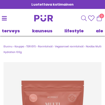
Luotettava kotimainen
0
terveys
kauneus
lifestyle
ale
Etusivu
›
Kauppa
›
TERVEYS
›
Ravintolisät
›
Vegaaniset ravintolisät
›
Nordbo Multi
Hydration 100g