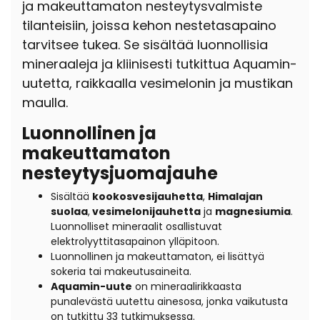
ja makeuttamaton nesteytysvalmiste
tilanteisiin, joissa kehon nestetasapaino
tarvitsee tukea. Se sisältää luonnollisia
mineraaleja ja kliinisesti tutkittua Aquamin-
uutetta, raikkaalla vesimelonin ja mustikan
maulla.
Luonnollinen ja
makeuttamaton
nesteytysjuomajauhe
Sisältää
kookosvesijauhetta
,
Himalajan
suolaa
,
vesimelonijauhetta
ja
magnesiumia
.
Luonnolliset mineraalit osallistuvat
elektrolyyttitasapainon ylläpitoon.
Luonnollinen ja makeuttamaton, ei lisättyä
sokeria tai makeutusaineita.
Aquamin-uute
on mineraalirikkaasta
punalevästä uutettu ainesosa, jonka vaikutusta
on tutkittu 33 tutkimuksessa.