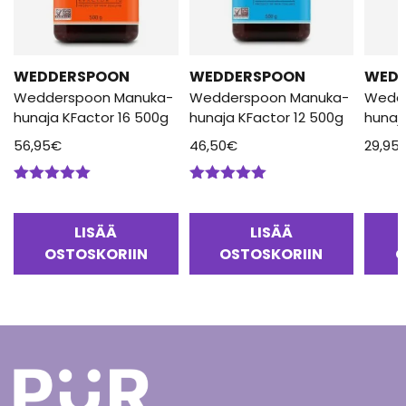
WEDDERSPOON
WEDDERSPOON
WED
Wedderspoon Manuka-
Wedderspoon Manuka-
Wedd
hunaja KFactor 16 500g
hunaja KFactor 12 500g
hunaj
56,95
€
46,50
€
29,95
Arvostelu
Arvostelu
tuotteesta:
tuotteesta:
5.00
/ 5
5.00
/ 5
LISÄÄ
LISÄÄ
OSTOSKORIIN
OSTOSKORIIN
O