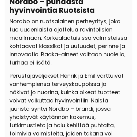
Nordbo – puhdasta
hyvinvointia Ruotsista
Nordbo on ruotsalainen perheyritys, joka
tuo uudenlaista ajattelua ravintolisien
maailmaan. Korkealaatuisissa valmisteissa
kohtaavat klassikot ja uutuudet, perinne ja
innovaatio. Raaka-aineet valitaan huolella,
turhaa ei lisätä.
Perustajaveljekset Henrik ja Emil varttuivat
vanhempiensa terveyskaupoissa ja
näkivät jo nuorina, kuinka oikeat tuotteet
voivat vaikuttaa hyvinvointiin. Näistä
juurista syntyi Nordbo – brändi, jossa
yhdistyvät käytännön kokemus,
tutkimustieto ja halu kehittää puhtaita,
toimivia valmisteita, joiden takana voi