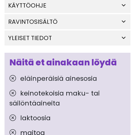
KÄYTTÖOHJE
RAVINTOSISÄLTÖ
YLEISET TIEDOT
Näitä et ainakaan löydä
eläinperäisiä ainesosia
keinotekoisia maku- tai
säilöntäaineita
laktoosia
maitoa