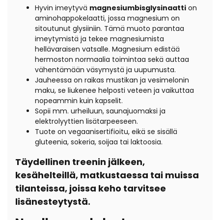
Hyvin imeytyvä
m
agnesiumbisglysinaatti
on
aminohappokelaatti, jossa magnesium on
sitoutunut glysiiniin. Tämä muoto parantaa
imeytymistä ja tekee magnesiumista
hellävaraisen vatsalle. Magnesium edistää
hermoston normaalia toimintaa sekä auttaa
vähentämään väsymystä ja uupumusta.
Jauheessa on raikas mustikan ja vesimelonin
maku, se liukenee helposti veteen ja vaikuttaa
nopeammin kuin kapselit.
Sopii mm. urheiluun, saunajuomaksi ja
elektrolyyttien lisätarpeeseen.
Tuote on vegaanisertifioitu, eikä se sisällä
gluteenia, sokeria, soijaa tai laktoosia.
Täydellinen treenin jälkeen,
kesähelteillä, matkustaessa tai muissa
tilanteissa, joissa keho tarvitsee
lisänesteytystä.