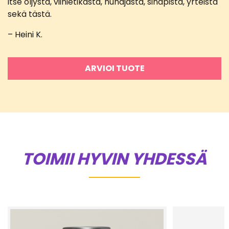
itse öljystä, viinietikasta, hunajasta, sinapista, yrteistä
sekä tästä.
– Heini K.
ARVIOI TUOTE
TOIMII HYVIN YHDESSÄ