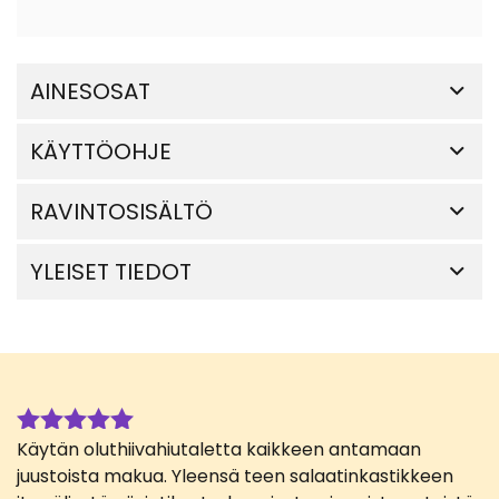
AINESOSAT
KÄYTTÖOHJE
RAVINTOSISÄLTÖ
YLEISET TIEDOT
Käytän oluthiivahiutaletta kaikkeen antamaan
Arvostelu
tuotteesta:
juustoista makua. Yleensä teen salaatinkastikkeen
5
/ 5