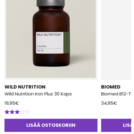
WILD NUTRITION
BIOMED
Wild Nutrition Iron Plus 30 Kaps
Biomed B12-Ti
19,95
€
34,95
€
Arvostelu
tuotteesta:
LISÄÄ OSTOSKORIIN
LIS
3.00
/
5