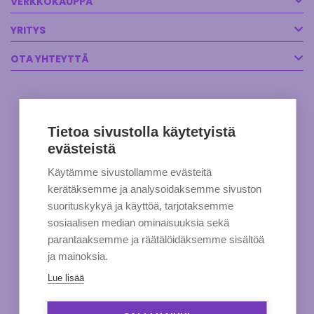
VERKKOKAUPPA
YRITYS
OTA YHTEYTTÄ
Tietoa sivustolla käytetyistä
evästeistä
Käytämme sivustollamme evästeitä
kerätäksemme ja analysoidaksemme sivuston
suorituskykyä ja käyttöä, tarjotaksemme
sosiaalisen median ominaisuuksia sekä
parantaaksemme ja räätälöidäksemme sisältöä
ja mainoksia.
Lue lisää