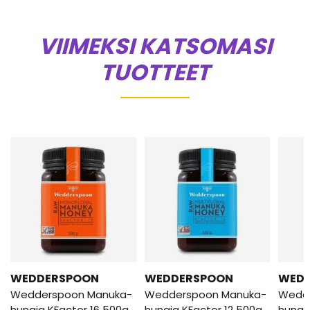
VIIMEKSI KATSOMASI
TUOTTEET
WEDDERSPOON
WEDDERSPOON
WED
Wedderspoon Manuka-
Wedderspoon Manuka-
Wedd
hunaja KFactor 16 500g
hunaja KFactor 12 500g
hunaj