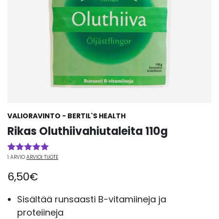
VALIORAVINTO - BERTIL'S HEALTH
Rikas Oluthiivahiutaleita 110g
1
ARVIO
ARVIOI TUOTE
Arvio
1
5.00
5:stä
6,50
€
perustuen
asiakkaan
arvotukseen.
Sisältää runsaasti B-vitamiineja ja
proteiineja