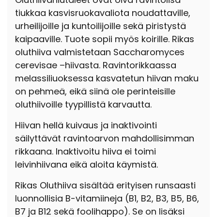
tiukkaa kasvisruokavaliota noudattaville,
urheilijoille ja kuntoilijoille sekä piristystä
kaipaaville. Tuote sopii myös koirille. Rikas
oluthiiva valmistetaan Saccharomyces
cerevisae –hiivasta. Ravintorikkaassa
melassiliuoksessa kasvatetun hiivan maku
on pehmeä, eikä siinä ole perinteisille
oluthiivoille tyypillistä karvautta.
Hiivan hellä kuivaus ja inaktivointi
säilyttävät ravintoarvon mahdollisimman
rikkaana. Inaktivoitu hiiva ei toimi
leivinhiivana eikä aloita käymistä.
Rikas Oluthiiva sisältää erityisen runsaasti
luonnollisia B-vitamiineja (B1, B2, B3, B5, B6,
B7 ja B12 sekä foolihappo). Se on lisäksi