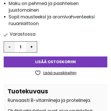
Maku on pehmeä ja paahteisen
juustomainen
Sopii mausteeksi ja aromivahventeeksi
ruuanlaittoon
Varastossa
Määrä
LISÄÄ OSTOSKORIIN
Lisää suosikkeihin
Tuotekuvaus
Runsaasti B-vitamiineja ja proteiineja.
Oluthiivahiutaleet ovat oiva ravintolisä