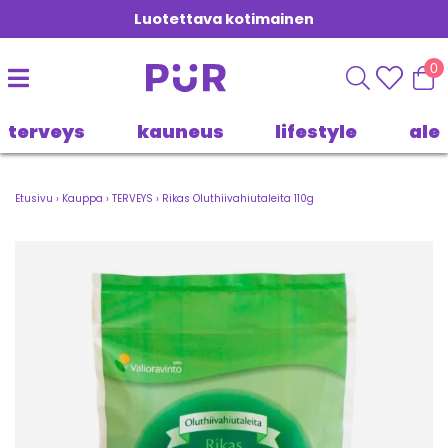
Luotettava kotimainen
0
terveys
kauneus
lifestyle
ale
Etusivu
›
Kauppa
›
TERVEYS
›
Rikas Oluthiivahiutaleita 110g