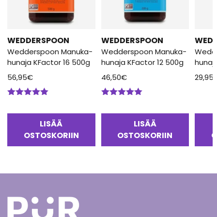
WEDDERSPOON
WEDDERSPOON
WED
Wedderspoon Manuka-
Wedderspoon Manuka-
Wedd
hunaja KFactor 16 500g
hunaja KFactor 12 500g
hunaj
56,95
€
46,50
€
29,95
Arvostelu
Arvostelu
tuotteesta:
tuotteesta:
5.00
/ 5
5.00
/ 5
LISÄÄ
LISÄÄ
OSTOSKORIIN
OSTOSKORIIN
O