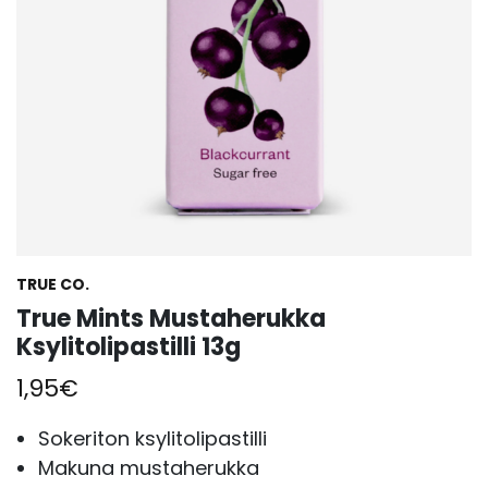
TRUE CO.
True Mints Mustaherukka
Ksylitolipastilli 13g
1,95
€
Sokeriton ksylitolipastilli
Makuna mustaherukka