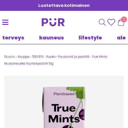
Luotettava kotimainen
0
terveys
kauneus
lifestyle
ale
Etusivu
›
Kauppa
›
TERVEYS
›
Ruoka
›
Purukumit ja pastillit
›
True Mints
Mustaherukka Ksylitolipastilli 13g