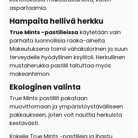
aspartaamia
.
Hampaita hellivä herkku
True Mints -pastilleissa
käytetään vain
parhaita luonnollisia raaka-aineita.
Makeutuksena toimii vähäkalorinen ja suun
terveydelle hyödyllinen ksylitoli.
Herkullinen
mustaherukka pastilli taltuttaa myös
makeanhimon.
Ekologinen valinta
True Mints pastillit pakataan
muovittomaan ja ympäristöystävälliseen
pakkaukseen, joten voit nauttia herkuista
kestävästi.
Kokeile True Mints -pastilleja ja ihastu