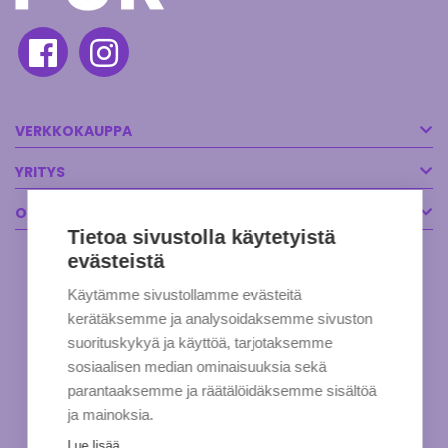
VERKKOKAUPPA
YRITYS
OTA YHTEYTTÄ
Tietoa sivustolla käytetyistä
evästeistä
Käytämme sivustollamme evästeitä
kerätäksemme ja analysoidaksemme sivuston
suorituskykyä ja käyttöä, tarjotaksemme
sosiaalisen median ominaisuuksia sekä
parantaaksemme ja räätälöidäksemme sisältöä
ja mainoksia.
Lue lisää