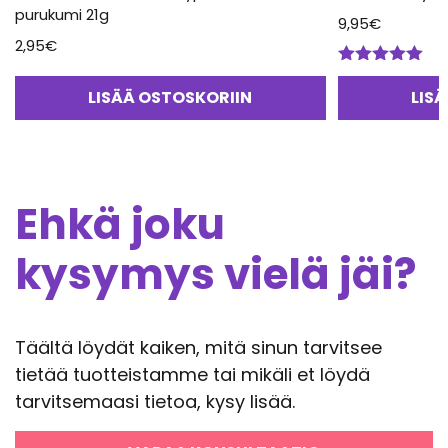
purukumi 21g
9,95
€
2,95
€
Arvostelu
tuotteesta:
LISÄÄ OSTOSKORIIN
LIS
5.00
/ 5
Ehkä joku
kysymys vielä jäi?
Täältä löydät kaiken, mitä sinun tarvitsee
tietää tuotteistamme tai mikäli et löydä
tarvitsemaasi tietoa, kysy lisää.