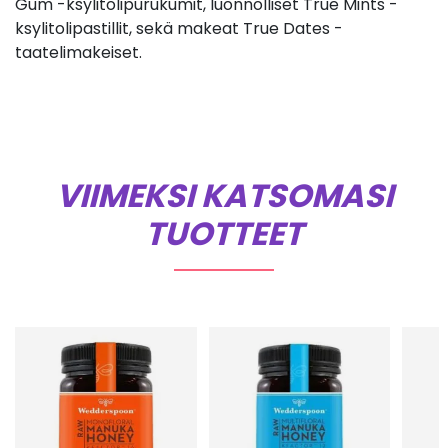
Gum -ksylitolipurukumit, luonnolliset True Mints -
ksylitolipastillit, sekä makeat True Dates -
taatelimakeiset.
VIIMEKSI KATSOMASI
TUOTTEET