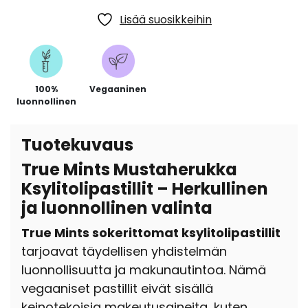
Lisää suosikkeihin
100%
Vegaaninen
luonnollinen
Tuotekuvaus
True Mints Mustaherukka
Ksylitolipastillit – Herkullinen
ja luonnollinen valinta
True Mints sokerittomat ksylitolipastillit
tarjoavat täydellisen yhdistelmän
luonnollisuutta ja makunautintoa. Nämä
vegaaniset pastillit eivät sisällä
keinotekoisia makeutusaineita, kuten