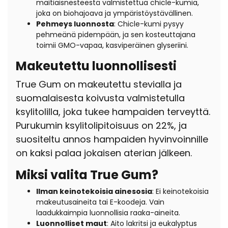
maitiaisnesteestä valmistettua chicle-kumia,
joka on biohajoava ja ympäristöystävällinen.
Pehmeys luonnosta
: Chicle-kumi pysyy
pehmeänä pidempään, ja sen kosteuttajana
toimii GMO-vapaa, kasviperäinen glyseriini.
Makeutettu luonnollisesti
True Gum on makeutettu stevialla ja
suomalaisesta koivusta valmistetulla
ksylitolilla, joka tukee hampaiden terveyttä.
Purukumin ksylitolipitoisuus on 22%, ja
suositeltu annos hampaiden hyvinvoinnille
on kaksi palaa jokaisen aterian jälkeen.
Miksi valita True Gum?
Ilman keinotekoisia ainesosia
: Ei keinotekoisia
makeutusaineita tai E-koodeja. Vain
laadukkaimpia luonnollisia raaka-aineita.
Luonnolliset maut
: Aito lakritsi ja eukalyptus