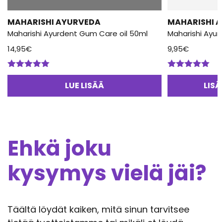
MAHARISHI AYURVEDA
MAHARISHI 
Maharishi Ayurdent Gum Care oil 50ml
Maharishi Ayur
14,95
€
9,95
€
Arvostelu
Arvostelu
tuotteesta:
tuotteesta:
LUE LISÄÄ
LIS
5.00
/ 5
5.00
/ 5
Ehkä joku
kysymys vielä jäi?
Täältä löydät kaiken, mitä sinun tarvitsee