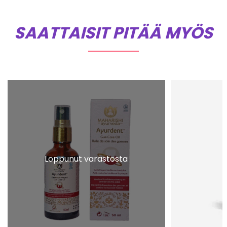
SAATTAISIT PITÄÄ MYÖS
Loppunut varastosta