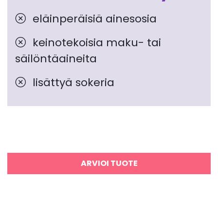
eläinperäisiä ainesosia
keinotekoisia maku- tai
säilöntäaineita
lisättyä sokeria
ARVIOI TUOTE