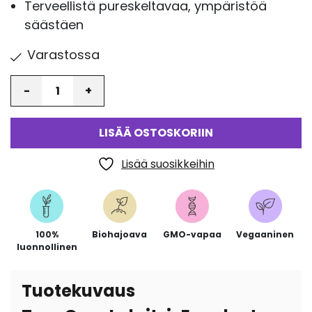
Terveellistä pureskeltavaa, ympäristöä
säästäen
Varastossa
Määrä
LISÄÄ OSTOSKORIIN
Lisää suosikkeihin
100%
Biohajoava
GMO-vapaa
Vegaaninen
luonnollinen
Tuotekuvaus