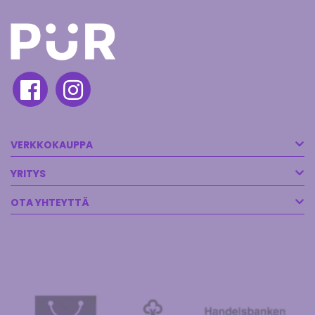
VERKKOKAUPPA
YRITYS
OTA YHTEYTTÄ