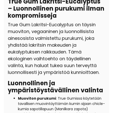
True Gum Lakritsi-Eucalyptus
– Luonnollinen purukumi ilman
kompromisseja
True Gum Lakritsi-Eucalyptus on täysin
muoviton, vegaaninen ja luonnollisista
ainesosista valmistettu purukumi, joka
yhdistää lakritsin makeuden ja
eukalyptuksen raikkauden. Tämä
ekologinen vaihtoehto on täydellinen
valinta, kun haluat tukea suun terveyttä
luonnollisesti ja ympäristöä kunnioittaen.
Luonnollinen ja
ympäristöystävällinen valinta
Muoviton purukumi
:
True Gumissa käytetään
tavallisen muovintäyttämän kumin sijaan chicle-
kumia
sapotillapuun (
Manilkara zapota)