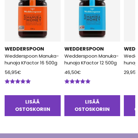
WEDDERSPOON
WEDDERSPOON
WED
Wedderspoon Manuka-
Wedderspoon Manuka-
Wedd
hunaja KFactor 16 500g
hunaja KFactor 12 500g
hunaj
56,95
€
46,50
€
29,95
Arvostelu
Arvostelu
tuotteesta:
tuotteesta:
5.00
/ 5
5.00
/ 5
LISÄÄ
LISÄÄ
OSTOSKORIIN
OSTOSKORIIN
O