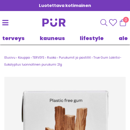
Luotettava kotimainen
0
terveys
kauneus
lifestyle
ale
Etusivu
›
Kauppa
›
TERVEYS
›
Ruoka
›
Purukumit ja pastillit
›
True Gum Lakritsi-
Eukalyptus luonnollinen purukumi 21g