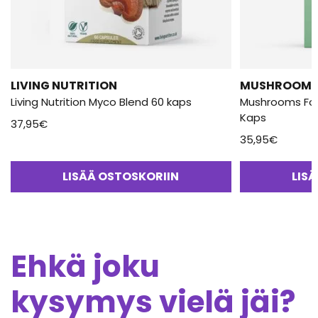
LIVING NUTRITION
MUSHROOMS 
Living Nutrition Myco Blend 60 kaps
Mushrooms For
Kaps
37,95
€
35,95
€
LISÄÄ OSTOSKORIIN
LIS
Ehkä joku
kysymys vielä jäi?