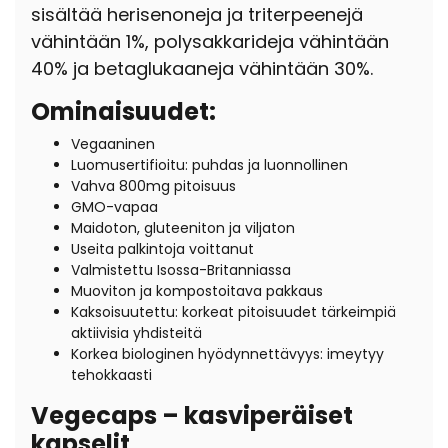
sisältää herisenoneja ja triterpeenejä
vähintään 1%, polysakkarideja vähintään
40% ja betaglukaaneja vähintään 30%.
Ominaisuudet:
Vegaaninen
Luomusertifioitu: puhdas ja luonnollinen
Vahva 800mg pitoisuus
GMO-vapaa
Maidoton, gluteeniton ja viljaton
Useita palkintoja voittanut
Valmistettu Isossa-Britanniassa
Muoviton ja kompostoitava pakkaus
Kaksoisuutettu: korkeat pitoisuudet tärkeimpiä
aktiivisia yhdisteitä
Korkea biologinen hyödynnettävyys: imeytyy
tehokkaasti
Vegecaps – kasviperäiset
kapselit