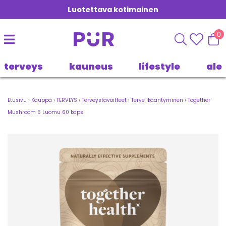
Luotettava kotimainen
0
terveys
kauneus
lifestyle
ale
Etusivu
›
Kauppa
›
TERVEYS
›
Terveystavoitteet
›
Terve ikääntyminen
›
Together
Mushroom 5 Luomu 60 kaps