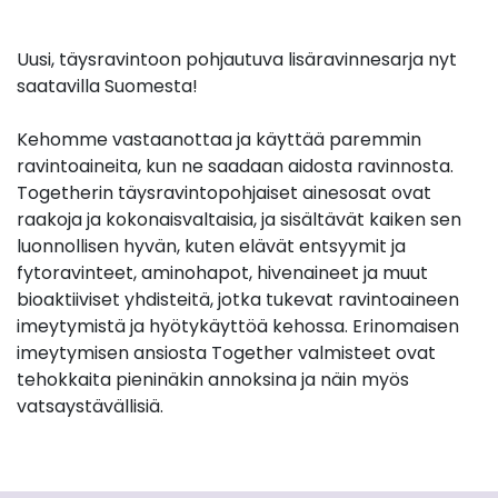
Uusi, täysravintoon pohjautuva lisäravinnesarja nyt
saatavilla Suomesta!
Kehomme vastaanottaa ja käyttää paremmin
ravintoaineita, kun ne saadaan aidosta ravinnosta.
Togetherin täysravintopohjaiset ainesosat ovat
raakoja ja kokonaisvaltaisia, ja sisältävät kaiken sen
luonnollisen hyvän, kuten elävät entsyymit ja
fytoravinteet, aminohapot, hivenaineet ja muut
bioaktiiviset yhdisteitä, jotka tukevat ravintoaineen
imeytymistä ja hyötykäyttöä kehossa. Erinomaisen
imeytymisen ansiosta Together valmisteet ovat
tehokkaita pieninäkin annoksina ja näin myös
vatsaystävällisiä.