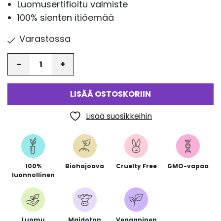
Luomusertifioitu valmiste
100% sienten itiöemää
Varastossa
Määrä
LISÄÄ OSTOSKORIIN
Lisää suosikkeihin
100%
Biohajoava
Cruelty Free
GMO-vapaa
luonnollinen
Luomu
Maidoton
Vegaaninen