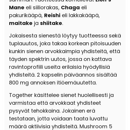
Mane
eli siiliorakas,
Chaga
eli
pakurikääpä,
Reishi
eli lakkakääpä,
maitake
ja
shiitake
.
Jokaisesta sienestä löytyy tuotteessa sekä
tuplauutos, joka takaa korkean pitoisuuden
kunkin sienen arvokkaimpia yhdisteitä, että
täyden spektrin uutos, jossa on kattava
ravintoprofiili useita erilaisia hyödyllisiä
yhdisteitä. 2 kapselin päiväannos sisältää
800 mg annoksen itiöemäuutetta.
Together käsittelee sienet huolellisesti ja
varmistaa että arvokkaat yhdisteet
pysyvät tehokkaina. Jokainen erä
testataan, jotta voidaan taata luvattu
määrä aktiivisia yhdisteitä. Mushroom 5