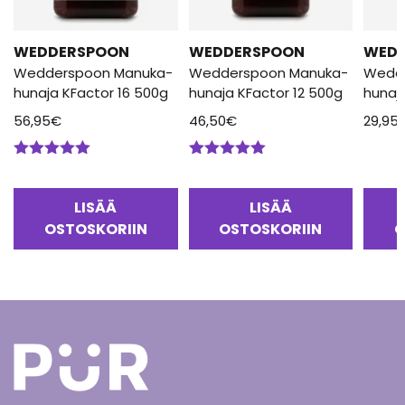
WEDDERSPOON
WEDDERSPOON
WED
Wedderspoon Manuka-
Wedderspoon Manuka-
Wedd
hunaja KFactor 16 500g
hunaja KFactor 12 500g
hunaj
56,95
€
46,50
€
29,95
Arvostelu
Arvostelu
tuotteesta:
tuotteesta:
5.00
/ 5
5.00
/ 5
LISÄÄ
LISÄÄ
OSTOSKORIIN
OSTOSKORIIN
O