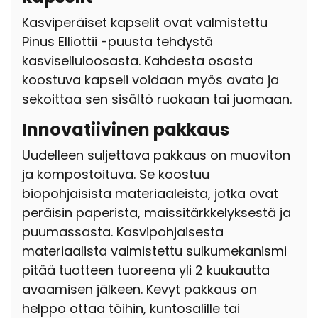
Kasviperäiset kapselit ovat valmistettu
Pinus Elliottii -puusta tehdystä
kasviselluloosasta. Kahdesta osasta
koostuva kapseli voidaan myös avata ja
sekoittaa sen sisältö ruokaan tai juomaan.
Innovatiivinen pakkaus
Uudelleen suljettava pakkaus on muoviton
ja kompostoituva. Se k
oostuu
biopohjaisista
materiaaleista, jotka ovat
peräisin paperista, maissitärkkelyksestä ja
puumassasta.
Kasvipohjaisesta
materiaalista valmistettu sulkumekanismi
pitää tuotteen tuoreena
yli 2 kuukautta
avaamisen jälkeen.
Kevyt pakkaus on
helppo ottaa töihin, kuntosalille tai