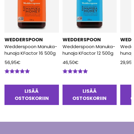
WEDDERSPOON
WEDDERSPOON
WED
Wedderspoon Manuka-
Wedderspoon Manuka-
Wedd
hunaja KFactor 16 500g
hunaja KFactor 12 500g
hunaj
56,95
€
46,50
€
29,95
Arvostelu
Arvostelu
tuotteesta:
tuotteesta:
5.00
/ 5
5.00
/ 5
LISÄÄ
LISÄÄ
OSTOSKORIIN
OSTOSKORIIN
O