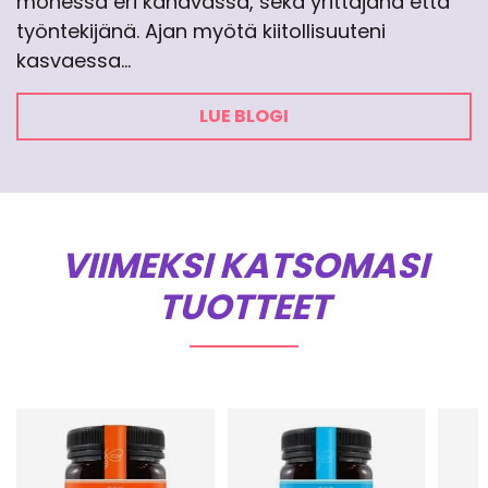
monessa eri kanavassa, sekä yrittäjänä että
työntekijänä. Ajan myötä kiitollisuuteni
kasvaessa…
LUE BLOGI
VIIMEKSI KATSOMASI
TUOTTEET