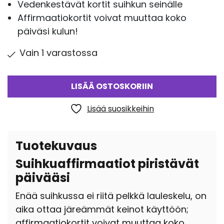
Vedenkestävät kortit suihkun seinälle
Affirmaatiokortit voivat muuttaa koko
päiväsi kulun!
Vain 1 varastossa
LISÄÄ OSTOSKORIIN
Lisää suosikkeihin
Tuotekuvaus
Suihkuaffirmaatiot piristävät
päivääsi
Enää suihkussa ei riitä pelkkä lauleskelu, on
aika ottaa järeämmät keinot käyttöön;
affirmaatiokortit voivat muuttaa koko