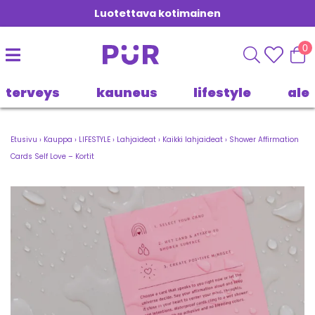
Luotettava kotimainen
0
terveys
kauneus
lifestyle
ale
Etusivu
›
Kauppa
›
LIFESTYLE
›
Lahjaideat
›
Kaikki lahjaideat
›
Shower Affirmation
Cards Self Love – Kortit