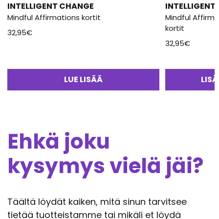
INTELLIGENT CHANGE
INTELLIGENT
Mindful Affirmations kortit
Mindful Affirm
kortit
32,95
€
32,95
€
LUE LISÄÄ
LIS
Ehkä joku
kysymys vielä jäi?
Täältä löydät kaiken, mitä sinun tarvitsee
tietää tuotteistamme tai mikäli et löydä