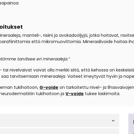
sapainoa
oitukset
eraaleja, manteli-, risiini ja avokadoöljyjä, jotka hoitavat, ravits
parafiinittomia että mikromuovittomia. Mineraalivoide hoitaa ihoa 
stömme tarvitsee eri mineraaleja.”
ai nivelvaivat voivat olla merkki siitä, että kehossa on keskeisiä 
 iho saa tarvitsemiaan mineraaleja. Voiteet imeytyvät hyvin ja no
eeman tukihoitoon,
G-voide
on tarkoitettu nivel- ja lihasvaivoj
neurodermatiitin tukihoitoon ja
V-voide
tukee laskimoita.