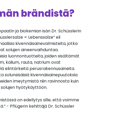
ämän brändistä?
aatin ja biokemian isän Dr. Schüsslerin
üsslersalze = Lebenssalze” eli
aalisia kivennäisainevalmisteita, jotka
vat solujen aineenvaihduntaa.
sia luonnontuotteita, joiden sisältämät
m, kalium, rauta, natrium ovat
ä elintärkeitä perusrakennusaineita.
ta solunsisäisiä kivennäisainepuutoksia
eiden imeytymistä niin ravinnosta kuin
 solujen hyötykäyttöön.
mistössä on edellytys sille, että voimme
.” - Pflügerin kehittäjä Dr. Schüssler