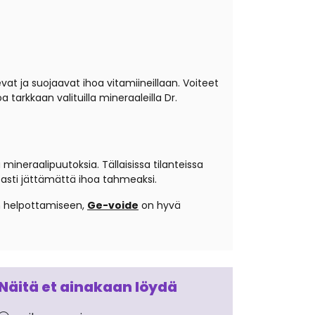
evat ja suojaavat ihoa vitamiineillaan. Voiteet
tarkkaan valituilla mineraaleilla Dr.
mineraalipuutoksia. Tällaisissa tilanteissa
peasti jättämättä ihoa tahmeaksi.
en helpottamiseen,
Ge-voide
on hyvä
Näitä et ainakaan löydä