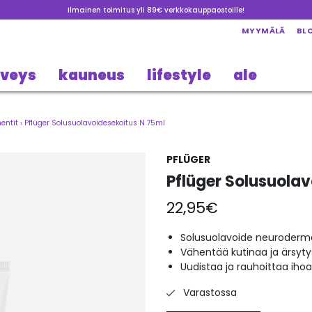
Ilmainen toimitus yli 89€ verkkokauppaostoille!
MYYMÄLÄ
BL
rveys
kauneus
lifestyle
ale
mentit
›
Pflüger Solusuolavoidesekoitus N 75ml
PFLÜGER
Pflüger Solusuola
22,95
€
Solusuolavoide neuroderma
Vähentää kutinaa ja ärsyty
Uudistaa ja rauhoittaa ihoa
Varastossa