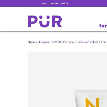
Luotettava kotimainen
te
Etusivu
›
Kauppa
›
TERVEYS
›
Itsehoito
›
Hoidolliset voiteet & lini