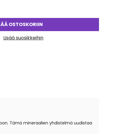
SÄÄ OSTOSKORIIN
Lisää suosikkeihin
toon. Tämä mineraalien yhdistelmä uudistaa