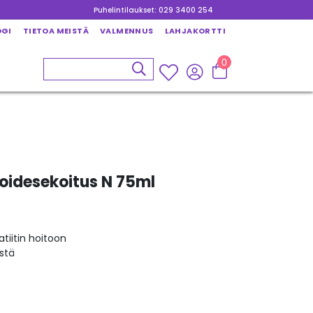
Puhelintilaukset: 029 3400 254
OGI
TIETOA MEISTÄ
VALMENNUS
LAHJAKORTTI
0
voidesekoitus N 75ml
tiitin hoitoon
stä