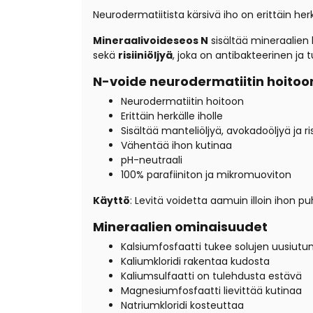
Neurodermatiitista kärsivä iho on erittäin her
Mineraalivoideseos N
sisältää mineraalien l
sekä
risiiniöljyä
, joka on antibakteerinen ja 
N-voide neurodermatiitin hoitoo
Neurodermatiitin hoitoon
Erittäin herkälle iholle
Sisältää manteliöljyä, avokadoöljyä ja ris
Vähentää ihon kutinaa
pH-neutraali
100% parafiiniton ja mikromuoviton
Käyttö
: Levitä voidetta aamuin illoin ihon 
Mineraalien
ominaisuudet
Kalsiumfosfaatti tukee solujen uusiutu
Kaliumkloridi rakentaa kudosta
Kaliumsulfaatti on tulehdusta estävä
Magnesiumfosfaatti lievittää kutinaa
Natriumkloridi kosteuttaa