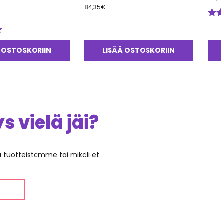
84,35
€
Arv
tuo
5.0
 OSTOSKORIIN
LISÄÄ OSTOSKORIIN
 vielä jäi?
ää tuotteistamme tai mikäli et