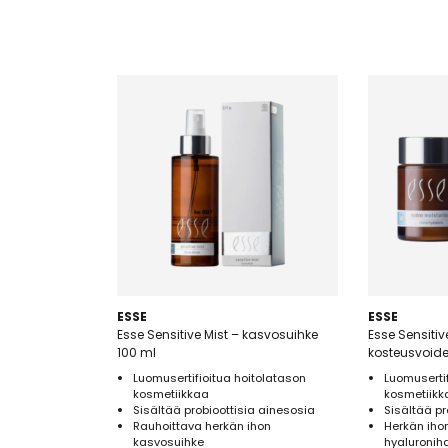
ESSE
ESSE
Esse Sensitive Mist – kasvosuihke
Esse Sensitiv
100 ml
kosteusvoide
Luomusertifioitua hoitolatason
Luomusertif
kosmetiikkaa
kosmetiikk
Sisältää probioottisia ainesosia
Sisältää pr
Rauhoittava herkän ihon
Herkän iho
kasvosuihke
hyaluronih