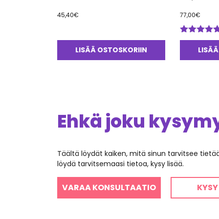
45,40
€
77,00
€
Arvostelu
tuotteesta:
LISÄÄ OSTOSKORIIN
LISÄÄ
5.00
/ 5
Ehkä joku kysymys
Täältä löydät kaiken, mitä sinun tarvitsee tiet
löydä tarvitsemaasi tietoa, kysy lisää.
VARAA KONSULTAATIO
KYSY