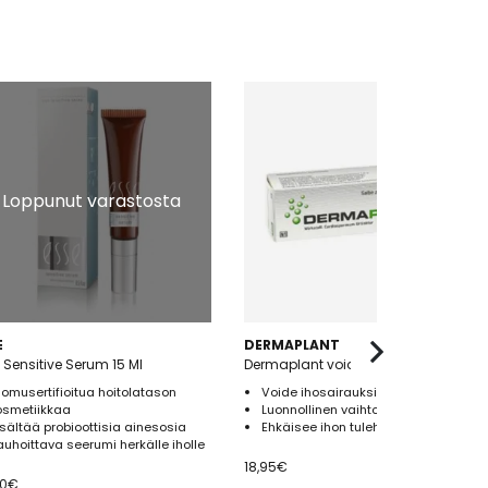
Loppunut varastosta
E
DERMAPLANT
 Sensitive Serum 15 Ml
Dermaplant voide 25g
uomusertifioitua hoitolatason
Voide ihosairauksien hoitoon
osmetiikkaa
Luonnollinen vaihtoehto kortisonille
isältää probioottisia ainesosia
Ehkäisee ihon tulehdusta ja kutinaa
auhoittava seerumi herkälle iholle
18,95
€
00
€