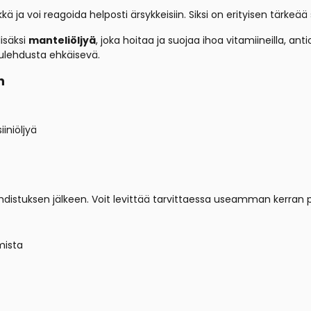
kkä ja voi reagoida helposti ärsykkeisiin. Siksi on erityisen tärk
isäksi
manteliöljyä
, joka hoitaa ja suojaa ihoa vitamiineilla, anti
tulehdusta ehkäisevä.
n
iiniöljyä
puhdistuksen jälkeen. Voit levittää tarvittaessa useamman kerran
mista