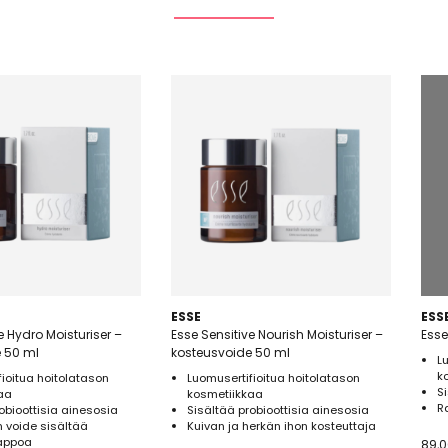
ESSE
ESS
e Hydro Moisturiser –
Esse Sensitive Nourish Moisturiser –
Esse
 50 ml
kosteusvoide 50 ml
L
k
ioitua hoitolatason
Luomusertifioitua hoitolatason
S
aa
kosmetiikkaa
R
obioottisia ainesosia
Sisältää probioottisia ainesosia
n voide sisältää
Kuivan ja herkän ihon kosteuttaja
appoa
89,