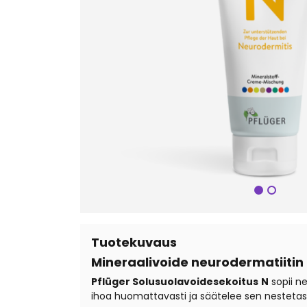
Seuraa
Tuotekuvaus
Mineraalivoide neurodermatiitin
Pflüger Solusuolavoidesekoitus
N
sopii ne
ihoa huomattavasti ja säätelee sen nestetas