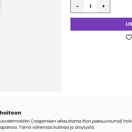
Määrä
va
LI
 hoitoon
urodermatiitin (
raapimisen aiheuttama ihon paksuuntuma
) hoi
apainoa. Tämä vähentää kutinaa ja ärsytystä.