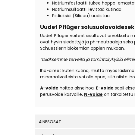
Natriumfosfaatti tukee happo-emästa
Natriumsulfaatti lievittää kutinaa
Piidioksidi (Silicea) uudistaa
Uudet Pflüger solusuolavoidesek
Uudet Pflüger voiteet sisältävät arvokkaita min
ovat hyvin siedettyjä ja ph-neutraaleja sekä 
Schuesslerin biokemian oppien mukaan.
“Ollaksemme terveitä ja tomintakykyisiä elimi
Iho-oireet kuten kutina, mutta myös laskimo- t
mineraalivoiteista voi olla apua, sillä niistä
A-voide
hoitaa akneihoa,
E-voide
sopii eks
perusvoide kasvoille,
N-voide
on tarkoitettu 
AINESOSAT