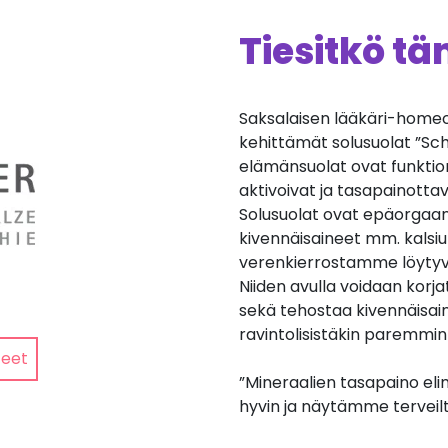
Tiesitkö t
Saksalaisen lääkäri-homeop
kehittämät solusuolat ”Sch
elämänsuolat ovat funktion
aktivoivat ja tasapainotta
Solusuolat ovat epäorgaani
kivennäisaineet mm. kalsiu
verenkierrostamme löytyvi
Niiden avulla voidaan korja
sekä tehostaa kivennäisain
ravintolisistäkin paremmin
teet
”Mineraalien tasapaino eli
hyvin ja näytämme terveiltä