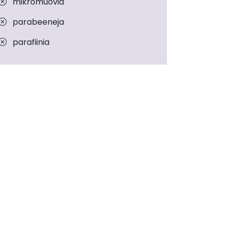
mikromuovia
parabeeneja
parafiinia