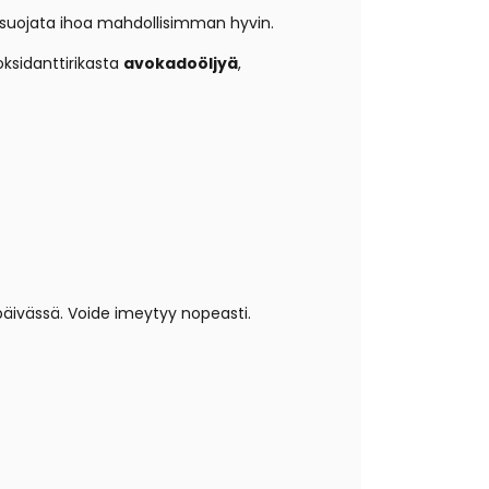
eää suojata ihoa mahdollisimman hyvin.
oksidanttirikasta
avokadoöljyä
,
 päivässä. Voide imeytyy nopeasti.