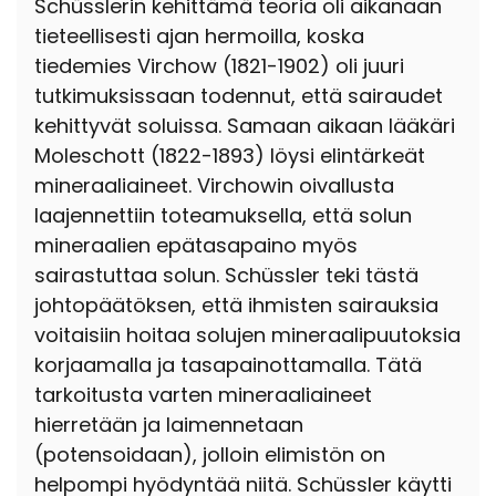
Schüsslerin kehittämä teoria oli aikanaan
tieteellisesti ajan hermoilla, koska
tiedemies Virchow (1821-1902) oli juuri
tutkimuksissaan todennut, että sairaudet
kehittyvät soluissa. Samaan aikaan lääkäri
Moleschott (1822-1893) löysi elintärkeät
mineraaliaineet. Virchowin oivallusta
laajennettiin toteamuksella, että solun
mineraalien epätasapaino myös
sairastuttaa solun. Schüssler teki tästä
johtopäätöksen, että ihmisten sairauksia
voitaisiin hoitaa solujen mineraalipuutoksia
korjaamalla ja tasapainottamalla. Tätä
tarkoitusta varten mineraaliaineet
hierretään ja laimennetaan
(potensoidaan), jolloin elimistön on
helpompi hyödyntää niitä. Schüssler käytti