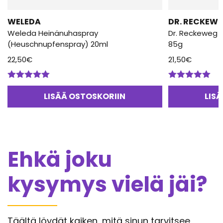
WELEDA
DR. RECKEW
Weleda Heinänuhaspray
Dr. Reckeweg 
(Heuschnupfenspray) 20ml
85g
22,50
€
21,50
€
Arvostelu
Arvostelu
tuotteesta:
tuotteesta:
LISÄÄ OSTOSKORIIN
LIS
5.00
/ 5
5.00
/ 5
Ehkä joku
kysymys vielä jäi?
Täältä löydät kaiken, mitä sinun tarvitsee