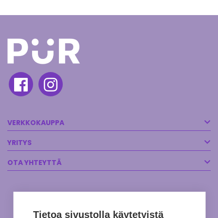
VERKKOKAUPPA
YRITYS
OTA YHTEYTTÄ
Tietoa sivustolla käytetyistä