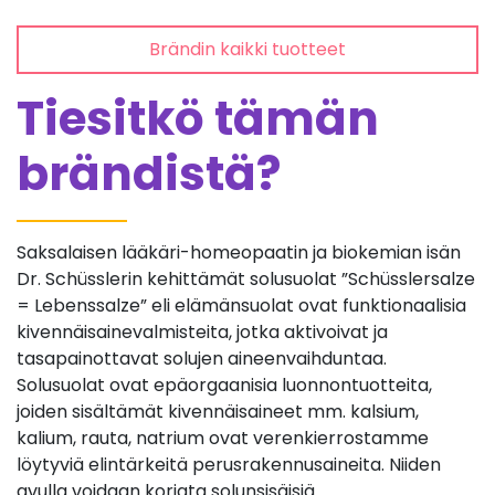
Brändin kaikki tuotteet
Tiesitkö tämän
brändistä?
Saksalaisen lääkäri-homeopaatin ja biokemian isän
Dr. Schüsslerin kehittämät solusuolat ”Schüsslersalze
= Lebenssalze” eli elämänsuolat ovat funktionaalisia
kivennäisainevalmisteita, jotka aktivoivat ja
tasapainottavat solujen aineenvaihduntaa.
Solusuolat ovat epäorgaanisia luonnontuotteita,
joiden sisältämät kivennäisaineet mm. kalsium,
kalium, rauta, natrium ovat verenkierrostamme
löytyviä elintärkeitä perusrakennusaineita. Niiden
avulla voidaan korjata solunsisäisiä