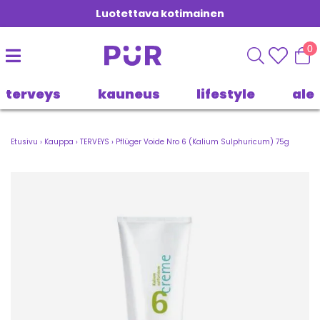
Luotettava kotimainen
0
terveys
kauneus
lifestyle
ale
Etusivu
›
Kauppa
›
TERVEYS
›
Pflüger Voide Nro 6 (Kalium Sulphuricum) 75g