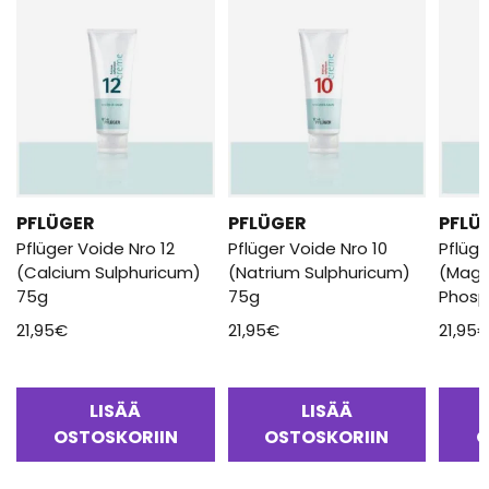
PFLÜGER
PFLÜGER
PFLÜ
Pflüger Voide Nro 12
Pflüger Voide Nro 10
Pflüge
(Calcium Sulphuricum)
(Natrium Sulphuricum)
(Mag
75g
75g
Phosp
21,95
€
21,95
€
21,95
LISÄÄ
LISÄÄ
OSTOSKORIIN
OSTOSKORIIN
O