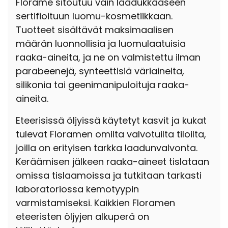
Florame sitoutuu vain laadukkaaseen
sertifioituun luomu-kosmetiikkaan.
Tuotteet sisältävät maksimaalisen
määrän luonnollisia ja luomulaatuisia
raaka-aineita, ja ne on valmistettu ilman
parabeenejä, synteettisiä väriaineita,
silikonia tai geenimanipuloituja raaka-
aineita.
Eteerisissä öljyissä käytetyt kasvit ja kukat
tulevat Floramen omilta valvotuilta tiloilta,
joilla on erityisen tarkka laadunvalvonta.
Keräämisen jälkeen raaka-aineet tislataan
omissa tislaamoissa ja tutkitaan tarkasti
laboratoriossa kemotyypin
varmistamiseksi. Kaikkien Floramen
eteeristen öljyjen alkuperä on