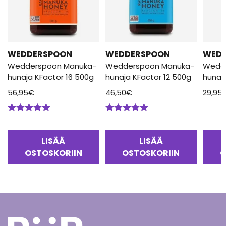
WEDDERSPOON
WEDDERSPOON
WED
Wedderspoon Manuka-
Wedderspoon Manuka-
Wedd
hunaja KFactor 16 500g
hunaja KFactor 12 500g
hunaj
56,95
€
46,50
€
29,95
Arvostelu
Arvostelu
tuotteesta:
tuotteesta:
5.00
/ 5
5.00
/ 5
LISÄÄ
LISÄÄ
OSTOSKORIIN
OSTOSKORIIN
O