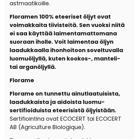
astmaatikoille.
Floramen 100% eteeriset öljyt ovat
voimakkaita tiivisteitä. Sen vuoksi niitä
ei saa käyttää laimentamattomana
suoraan iholle. Voit laimentaa öljyn
laadukkaalla ihonhoitoon soveltuvalla
luomuöljyllä, kuten kookos-, manteli-
tai arganöljyllä.
Florame
Florame on tunnettu ainutlaatuisista,
laadukkaista ja aidoista luomu-
sertifioiduista eteerisistä öljyistään.
Sertifiointina ovat ECOCERT tai ECOCERT
AB (Agriculture Biologique).