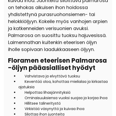
kuivaa ihoa. Juonteita siloittava palmarosa
on tehokas aikuisen ihon hoidossa
yhdistettynä purasruohonsiemen- tai
helokkiöljyyn. Kokeile myös vanhojen arpien
ja katkenneiden verisuonien avuksi.
Palmarosa on suosittu tuoksu hajuvesissä.
Laimennathan kuitenkin eteerisen öljyn
iholle sopivaan laadukkaaseen öljyyn.
Floramen eteerisen Palmarosa
-öljyn pääasialliset hyödyt
Vahvistava ja elvyttävä tuoksu
Keventää oloa, kohottaa mielialaa ja kirkastaa
ajatuksia
Helpottaa lihasjännityksiä
O
minaisuuksiensa vuoksi suojaa ja korjaa ihoa
Hillitsee talineritystä
Virkistää väsynyttä ja kuivaa ihoa
Silottaa ihon juonteita