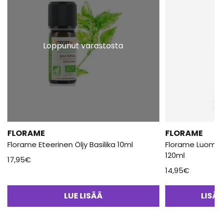
Loppunut varastosta
FLORAME
FLORAME
Florame Eteerinen Öljy Basilika 10ml
Florame Luomu 
120ml
17,95
€
14,95
€
LUE LISÄÄ
LIS