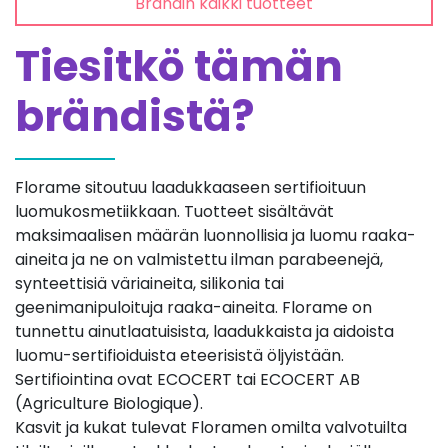
Brändin kaikki tuotteet
Tiesitkö tämän
brändistä?
Florame sitoutuu laadukkaaseen sertifioituun
luomukosmetiikkaan. Tuotteet sisältävät
maksimaalisen määrän luonnollisia ja luomu raaka-
aineita ja ne on valmistettu ilman parabeenejä,
synteettisiä väriaineita, silikonia tai
geenimanipuloituja raaka-aineita. Florame on
tunnettu ainutlaatuisista, laadukkaista ja aidoista
luomu-sertifioiduista eteerisistä öljyistään.
Sertifiointina ovat ECOCERT tai ECOCERT AB
(Agriculture Biologique).
Kasvit ja kukat tulevat Floramen omilta valvotuilta