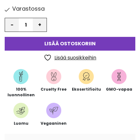
Varastossa
Määrä
LISÄÄ OSTOSKORIIN
Lisää suosikkeihin
100%
Cruelty Free
Ekosertifioitu
GMO-vapaa
luonnollinen
Luomu
Vegaaninen