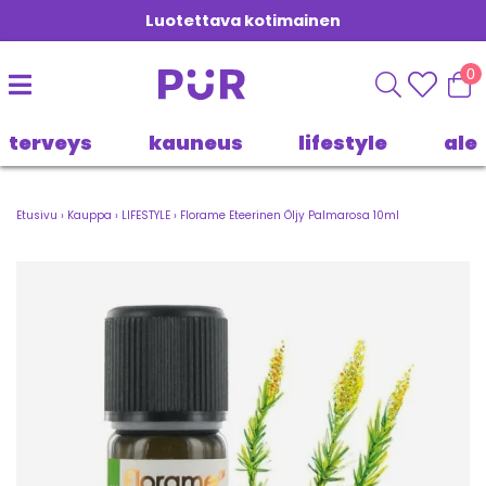
Luotettava kotimainen
0
terveys
kauneus
lifestyle
ale
Etusivu
›
Kauppa
›
LIFESTYLE
›
Florame Eteerinen Öljy Palmarosa 10ml