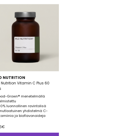
D NUTRITION
 Nutrition Vitamin C Plus 60
s
ood-Grown® menetelmällä
almistettu
00% luonnollinen ravintolisä
inutlaatuinen yhdistelmä C-
itamiinia ja bioflavonoideja
5
€