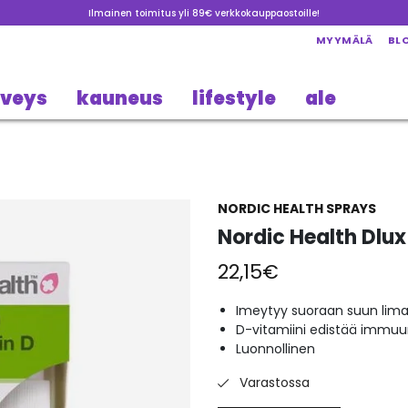
Ilmainen toimitus yli 89€ verkkokauppaostoille!
MYYMÄLÄ
BL
rveys
kauneus
lifestyle
ale
NORDIC HEALTH SPRAYS
Nordic Health Dlu
22,15
€
Imeytyy suoraan suun limak
D-vitamiini edistää immuu
Luonnollinen
Varastossa