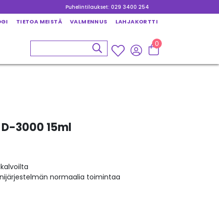
Puhelintilaukset: 029 3400 254
OGI
TIETOA MEISTÄ
VALMENNUS
LAHJAKORTTI
0
x D-3000 15ml
alvoilta
nijärjestelmän normaalia toimintaa