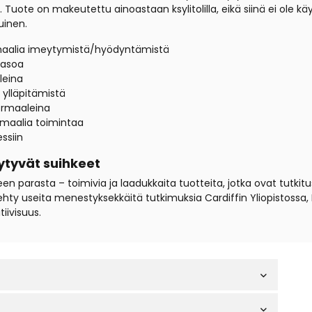
uote on makeutettu ainoastaan ksylitolilla, eikä siinä ei ole käyt
uinen.
ormaalia imeytymistä/hyödyntämistä
tasoa
leina
 ylläpitämistä
ormaaleina
rmaalia toimintaa
ssiin
ytyvät suihkeet
een parasta – toimivia ja laadukkaita tuotteita, jotka ovat tutkit
ehty useita menestyksekkäitä tutkimuksia Cardiffin Yliopistossa
tiivisuus.