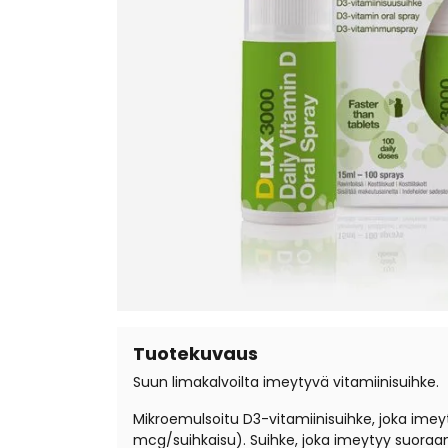
Tuotekuvaus
Suun limakalvoilta imeytyvä vitamiinisuihke.
Mikroemulsoitu D3-vitamiinisuihke, joka imey
mcg/suihkaisu).
Suihke,
joka imeytyy suoraan