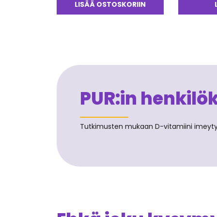
tuotteesta:
LISÄÄ OSTOSKORIIN
5.00
/ 5
PUR:in henkilö
Tutkimusten mukaan D-vitamiini imeytyy pa