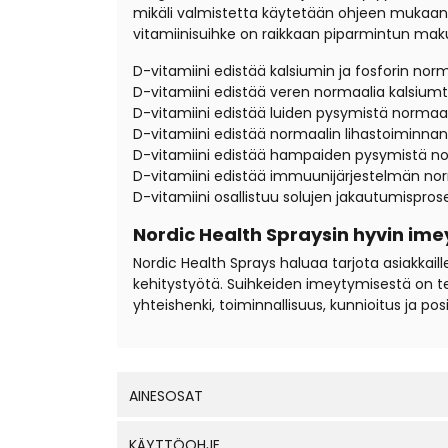
mikäli valmistetta käytetään ohjeen mukaan. T
vitamiinisuihke on raikkaan piparmintun mak
D-vitamiini edistää kalsiumin ja fosforin n
D-vitamiini edistää veren normaalia kalsium
D-vitamiini edistää luiden pysymistä normaa
D-vitamiini edistää normaalin lihastoiminnan
D-vitamiini edistää hampaiden pysymistä n
D-vitamiini edistää immuunijärjestelmän no
D-vitamiini osallistuu solujen jakautumisprose
Nordic Health Spraysin hyvin ime
Nordic Health Sprays haluaa tarjota asiakkaill
kehitystyötä. Suihkeiden imeytymisestä on t
yhteishenki, toiminnallisuus, kunnioitus ja posi
AINESOSAT
KÄYTTÖOHJE