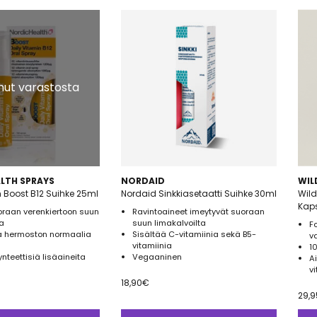
ut varastosta
LTH SPRAYS
NORDAID
WIL
h Boost B12 Suihke 25ml
Nordaid Sinkkiasetaatti Suihke 30ml
Wild
Kap
oraan verenkiertoon suun
Ravintoaineet imeytyvät suoraan
a
suun limakalvoilta
F
a hermoston normaalia
Sisältää C-vitamiinia sekä B5-
v
vitamiinia
1
ynteettisiä lisäaineita
Vegaaninen
A
v
18,90
€
29,9