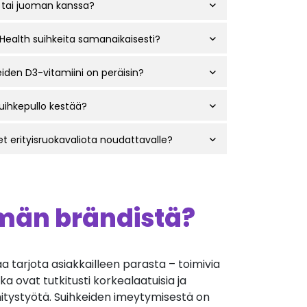
 tai juoman kanssa?
 Health suihkeita samanaikaisesti?
iden D3-vitamiini on peräisin?
uihkepullo kestää?
t erityisruokavaliota noudattavalle?
ämän brändistä?
a tarjota asiakkailleen parasta – toimivia
tka ovat tutkitusti korkealaatuisia ja
hitystyötä. Suihkeiden imeytymisestä on