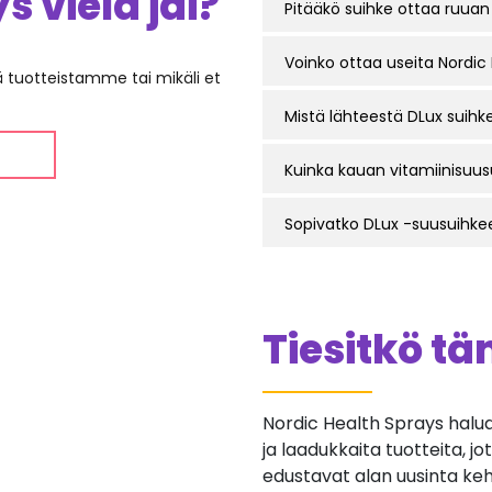
 vielä jäi?
Pitääkö suihke ottaa ruuan
Voinko ottaa useita Nordic
ää tuotteistamme tai mikäli et
Mistä lähteestä DLux suihke
Kuinka kauan vitamiinisuus
Sopivatko DLux -suusuihkee
Tiesitkö t
Nordic Health Sprays halua
ja laadukkaita tuotteita, jo
edustavat alan uusinta ke