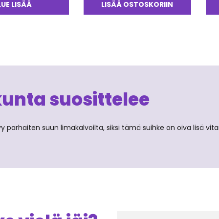
LUE LISÄÄ
LISÄÄ OSTOSKORIIN
kunta suosittelee
rhaiten suun limakalvoilta, siksi tämä suihke on oiva lisä vitamii