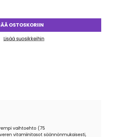
SÄÄ OSTOSKORIIN
Lisää suosikkeihin
hvempi vaihtoehto (75
veren vitamiinitasot säännönmukaisesti,