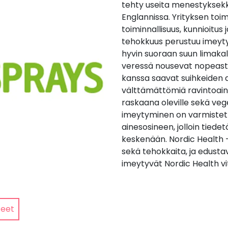
tehty useita menestyksekkä
Englannissa. Yrityksen toi
toiminnallisuus, kunnioitus j
tehokkuus perustuu imeyty
hyvin suoraan suun limakalv
veressä nousevat nopeasti. 
kanssa saavat suihkeiden a
välttämättömiä ravintoaine
raskaana oleville sekä vege
imeytyminen on varmistettu
ainesosineen, jolloin tied
keskenään. Nordic Health -
sekä tehokkaita, ja edusta
imeytyvät Nordic Health vit
teet