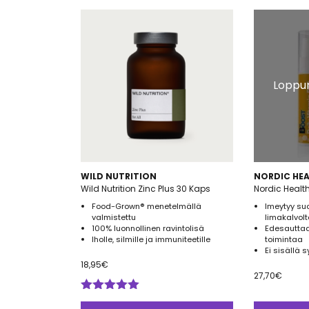
Loppun
WILD NUTRITION
NORDIC HEA
Wild Nutrition Zinc Plus 30 Kaps
Nordic Healt
Food-Grown® menetelmällä
Imeytyy su
valmistettu
limakalvolt
100% luonnollinen ravintolisä
Edesautta
Iholle, silmille ja immuniteetille
toimintaa
Ei sisällä s
18,95
€
27,70
€
Arvostelu