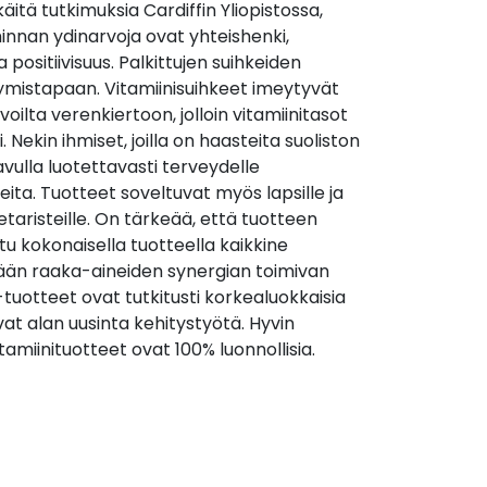
itä tutkimuksia Cardiffin Yliopistossa,
minnan ydinarvoja ovat yhteishenki,
a positiivisuus. Palkittujen suihkeiden
mistapaan. Vitamiinisuihkeet imeytyvät
oilta verenkiertoon, jolloin vitamiinitasot
Nekin ihmiset, joilla on haasteita suoliston
vulla luotettavasti terveydelle
ita. Tuotteet soveltuvat myös lapsille ja
taristeille. On tärkeää, että tuotteen
 kokonaisella tuotteella kaikkine
etään raaka-aineiden synergian toimivan
tuotteet ovat tutkitusti korkealuokkaisia
vat alan uusinta kehitystyötä. Hyvin
amiinituotteet ovat 100% luonnollisia.