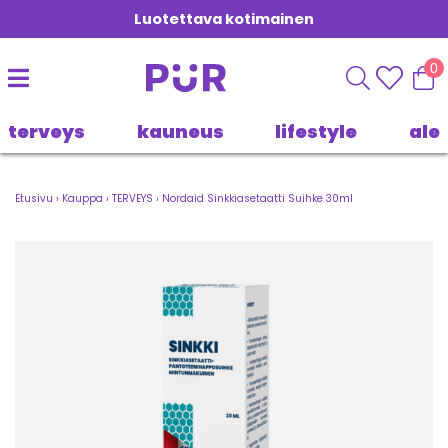
Luotettava kotimainen
0
terveys
kauneus
lifestyle
ale
Etusivu
›
Kauppa
›
TERVEYS
›
Nordaid Sinkkiasetaatti Suihke 30ml