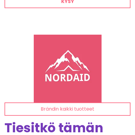
KYSY
Brändin kaikki tuotteet
Tiesitkö tämän