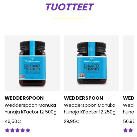
TUOTTEET
WEDDERSPOON
WEDDERSPOON
WED
Wedderspoon Manuka-
Wedderspoon Manuka-
Wedd
hunaja KFactor 12 500g
hunaja KFactor 12 250g
hunaj
46,50
€
29,95
€
56,95