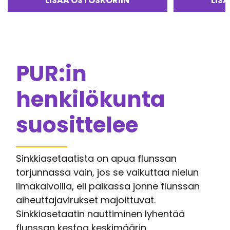
LISÄÄ OSTOSKORIIN
LIS
PUR:in
henkilökunta
suosittelee
Sinkkiasetaatista on apua flunssan
torjunnassa vain, jos se vaikuttaa nielun
limakalvoilla, eli paikassa jonne flunssan
aiheuttajavirukset majoittuvat.
Sinkkiasetaatin nauttiminen lyhentää
flunssan kestoa keskimäärin