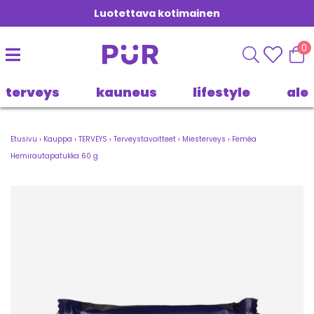
Luotettava kotimainen
0
terveys
kauneus
lifestyle
ale
Etusivu
›
Kauppa
›
TERVEYS
›
Terveystavoitteet
›
Miesterveys
›
Feméa
Hemirautapatukka 60 g