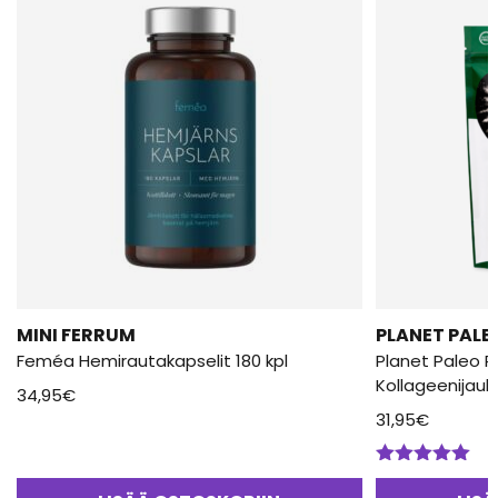
MINI FERRUM
PLANET PALE
Feméa Hemirautakapselit 180 kpl
Planet Paleo P
Kollageenijau
34,95
€
31,95
€
Arvostelu
tuotteesta: