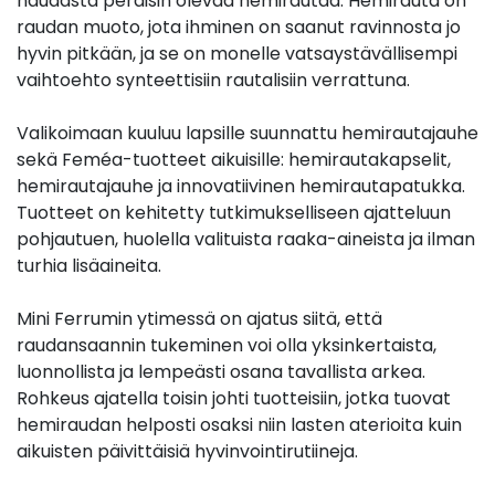
naudasta peräisin olevaa hemirautaa. Hemirauta on
raudan muoto, jota ihminen on saanut ravinnosta jo
hyvin pitkään, ja se on monelle vatsaystävällisempi
vaihtoehto synteettisiin rautalisiin verrattuna.
Valikoimaan kuuluu lapsille suunnattu hemirautajauhe
sekä Feméa-tuotteet aikuisille: hemirautakapselit,
hemirautajauhe ja innovatiivinen hemirautapatukka.
Tuotteet on kehitetty tutkimukselliseen ajatteluun
pohjautuen, huolella valituista raaka-aineista ja ilman
turhia lisäaineita.
Mini Ferrumin ytimessä on ajatus siitä, että
raudansaannin tukeminen voi olla yksinkertaista,
luonnollista ja lempeästi osana tavallista arkea.
Rohkeus ajatella toisin johti tuotteisiin, jotka tuovat
hemiraudan helposti osaksi niin lasten aterioita kuin
aikuisten päivittäisiä hyvinvointirutiineja.