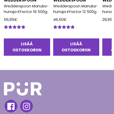
WEDDERSPOON
WEDDERSPOON
WED
Wedderspoon Manuka-
Wedderspoon Manuka-
Wedd
hunaja KFactor 16 500g
hunaja KFactor 12 500g
hunaj
56,95
€
46,50
€
29,95
Arvostelu
Arvostelu
tuotteesta:
tuotteesta:
5.00
/ 5
5.00
/ 5
LISÄÄ
LISÄÄ
OSTOSKORIIN
OSTOSKORIIN
O