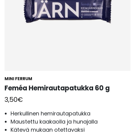
MINI FERRUM
Feméa Hemirautapatukka 60 g
3,50
€
Herkullinen hemirautapatukka
Maustettu kaakaolla ja hunajalla
Kätevä mukaan otettavaksi