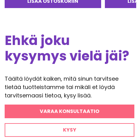
LISÄÄ OSTOSKORIIN
LIS
5.00
/ 5
Ehkä joku
kysymys vielä jäi?
Täältä löydät kaiken, mitä sinun tarvitsee
tietää tuotteistamme tai mikäli et löydä
tarvitsemaasi tietoa, kysy lisää.
VARAA KONSULTAATIO
KYSY