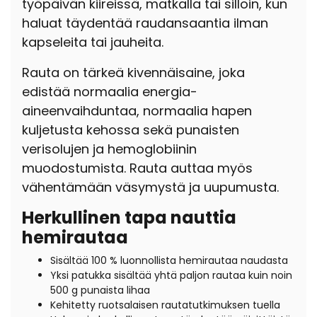
työpäivän kiireissä, matkalla tai silloin, kun
haluat täydentää raudansaantia ilman
kapseleita tai jauheita.
Rauta on tärkeä kivennäisaine, joka
edistää normaalia energia-
aineenvaihduntaa, normaalia hapen
kuljetusta kehossa sekä punaisten
verisolujen ja hemoglobiinin
muodostumista. Rauta auttaa myös
vähentämään väsymystä ja uupumusta.
Herkullinen tapa nauttia
hemirautaa
Sisältää 100 % luonnollista hemirautaa naudasta
Yksi patukka sisältää yhtä paljon rautaa kuin noin
500 g punaista lihaa
Kehitetty ruotsalaisen rautatutkimuksen tuella