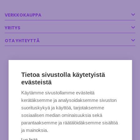
VERKKOKAUPPA
YRITYS
OTA YHTEYTTÄ
Tietoa sivustolla käytetyistä
evästeistä
Käytämme sivustollamme evästeitä
kerätäksemme ja analysoidaksemme sivuston
suorituskykyä ja käyttöä, tarjotaksemme
sosiaalisen median ominaisuuksia sekä
parantaaksemme ja räätälöidäksemme sisältöä
ja mainoksia.
Lue lisää