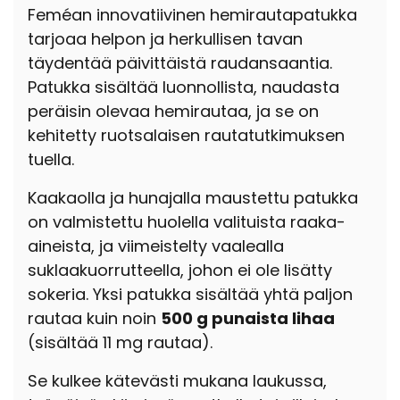
Feméan innovatiivinen hemirautapatukka
tarjoaa helpon ja herkullisen tavan
täydentää päivittäistä raudansaantia.
Patukka sisältää luonnollista, naudasta
peräisin olevaa hemirautaa, ja se on
kehitetty ruotsalaisen rautatutkimuksen
tuella.
Kaakaolla ja hunajalla maustettu patukka
on valmistettu huolella valituista raaka-
aineista, ja viimeistelty vaalealla
suklaakuorrutteella, johon ei ole lisätty
sokeria. Yksi patukka sisältää yhtä paljon
rautaa kuin noin
500 g punaista lihaa
(s
isältää 11 mg rautaa).
Se kulkee kätevästi mukana laukussa,