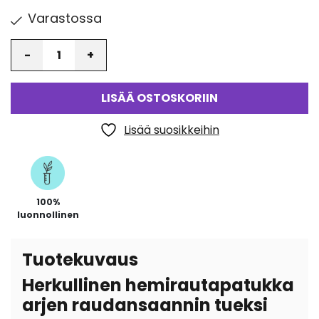
Varastossa
Määrä
LISÄÄ OSTOSKORIIN
Lisää suosikkeihin
100%
luonnollinen
Tuotekuvaus
Herkullinen hemirautapatukka
arjen raudansaannin tueksi