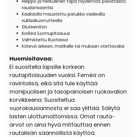
Helppo ja herkullinen tapa täydentää päivittäistä
raudansaantia
Kaakaolla maustettu patukka vaalealla
suklaakuorrutteella
Gluteeniton
Korkea luomupitoisuus
Valmistettu Ruotsissa
Kätevä arkeen, matkalle tai mukaan otettavaksi
Huomioitavaa:
Ei suositella lapsille korkean
rautapitoisuuden vuoksi. Feméa on
ravintolisä, eikä sitä tule käyttää
monipuolisen ja tasapainoisen ruokavalion
korvikkeena. Suositeltua
vuorokausiannosta ei saa ylittää. Säilytä
lasten ulottumattomissa. Omat rauta-
arvot on aina hyvä mittauttaa ennen
rautalisän säännöllistä käyttöä.