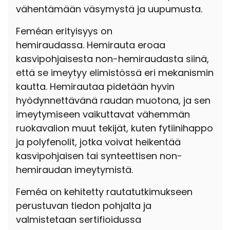
vähentämään väsymystä ja uupumusta.
Feméan erityisyys on
hemiraudassa.
Hemirauta eroaa
kasvipohjaisesta non-hemiraudasta siinä,
että se imeytyy elimistössä eri mekanismin
kautta. Hemirautaa pidetään hyvin
hyödynnettävänä raudan muotona, ja sen
imeytymiseen vaikuttavat vähemmän
ruokavalion muut tekijät, kuten fytiinihappo
ja polyfenolit, jotka voivat heikentää
kasvipohjaisen tai synteettisen non-
hemiraudan imeytymistä.
Feméa on kehitetty rautatutkimukseen
perustuvan tiedon pohjalta ja
valmistetaan sertifioidussa