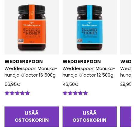
WEDDERSPOON
WEDDERSPOON
WED
Wedderspoon Manuka-
Wedderspoon Manuka-
Wedd
hunaja KFactor 16 500g
hunaja KFactor 12 500g
hunaj
56,95
€
46,50
€
29,95
Arvostelu
Arvostelu
tuotteesta:
tuotteesta:
5.00
/ 5
5.00
/ 5
LISÄÄ
LISÄÄ
OSTOSKORIIN
OSTOSKORIIN
O