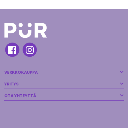
VERKKOKAUPPA
YRITYS
OTA YHTEYTTÄ