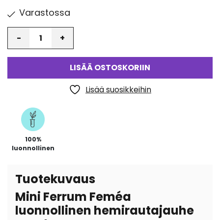
Varastossa
Määrä
LISÄÄ OSTOSKORIIN
Lisää suosikkeihin
100%
luonnollinen
Tuotekuvaus
Mini Ferrum Feméa
luonnollinen hemirautajauhe