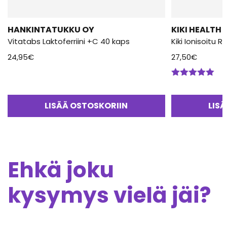
HANKINTATUKKU OY
KIKI HEALTH
Vitatabs Laktoferriini +C 40 kaps
Kiki Ionisoitu 
24,95
€
27,50
€
Arvostelu
tuotteesta:
5.00
/ 5
LISÄÄ OSTOSKORIIN
LIS
Ehkä joku
kysymys vielä jäi?