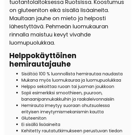
tuotantolaitoksessa Ruotsissa. Koostumus
on gluteeniton eikä sisällä lisäaineita.
Maultaan jauhe on mieto ja helposti
lähestyttävä. Pehmeän luomukauran
rinnalla maistuu kevyt vivahde
luomupuolukkaa.
Helppokäyttöinen
hemirautajauhe
Sisältää 100 % luonnollista hemirautaa naudasta
Mukana myös luomukauraa ja luomupuolukkaa
Helppo sekoittaa ruoan tai juoman joukkoon
Sopii esimerkiksi smoothieen, puuroon,
banaanipannukakkuihin ja raakaleivonnaisiin
Hemirauta imeytyy suoraan ohutsuolessa
erityisen imeytymismekanismin kautta
Gluteeniton
Ei sisällä lisäaineita
Kehitetty rautatutkimukseen perustuvan tiedon