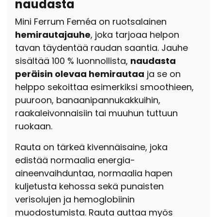
naudasta
Mini Ferrum Feméa on ruotsalainen
hemirautajauhe
, joka tarjoaa helpon
tavan täydentää raudan saantia. Jauhe
sisältää 100 % luonnollista,
naudasta
peräisin olevaa hemirautaa
ja se on
helppo sekoittaa esimerkiksi smoothieen,
puuroon, banaanipannukakkuihin,
raakaleivonnaisiin tai muuhun tuttuun
ruokaan.
Rauta on tärkeä kivennäisaine, joka
edistää normaalia energia-
aineenvaihduntaa, normaalia hapen
kuljetusta kehossa sekä punaisten
verisolujen ja hemoglobiinin
muodostumista. Rauta auttaa myös