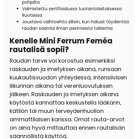
pohjalta
Valmistettu sertifioidussa tuotantolaitoksessa
Ruotsissa
Joustava vaihtoehto silloin, kun haluat täydentää
raudan saantia ilman perinteistä tablettia
Kenelle Mini Ferrum Feméa
rautalisä sopii?
Raudan tarve voi korostua esimerkiksi
raskauden ja imetyksen aikana, runsaan
kuukautisvuodon yhteydessä, intensiivisen
liikunnan aikana tai verenluovutuksen
jälkeen. Raskauden ja imetyksen aikana
käytöstä kannattaa keskustella lääkärin,
kätilön tai muun terveydenhuollon
ammattilaisen kanssa.
Omat rauta-arvot
on aina hyvä mittauttaa ennen rautalisän
säännöllistä käyttöä.