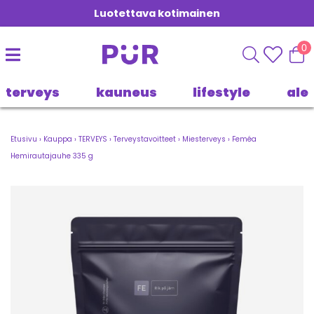
Luotettava kotimainen
0
terveys
kauneus
lifestyle
ale
Etusivu
›
Kauppa
›
TERVEYS
›
Terveystavoitteet
›
Miesterveys
›
Feméa
Hemirautajauhe 335 g