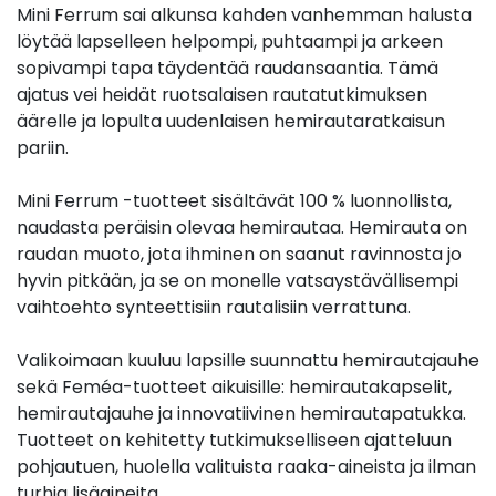
Mini Ferrum sai alkunsa kahden vanhemman halusta
löytää lapselleen helpompi, puhtaampi ja arkeen
sopivampi tapa täydentää raudansaantia. Tämä
ajatus vei heidät ruotsalaisen rautatutkimuksen
äärelle ja lopulta uudenlaisen hemirautaratkaisun
pariin.
Mini Ferrum -tuotteet sisältävät 100 % luonnollista,
naudasta peräisin olevaa hemirautaa. Hemirauta on
raudan muoto, jota ihminen on saanut ravinnosta jo
hyvin pitkään, ja se on monelle vatsaystävällisempi
vaihtoehto synteettisiin rautalisiin verrattuna.
Valikoimaan kuuluu lapsille suunnattu hemirautajauhe
sekä Feméa-tuotteet aikuisille: hemirautakapselit,
hemirautajauhe ja innovatiivinen hemirautapatukka.
Tuotteet on kehitetty tutkimukselliseen ajatteluun
pohjautuen, huolella valituista raaka-aineista ja ilman
turhia lisäaineita.