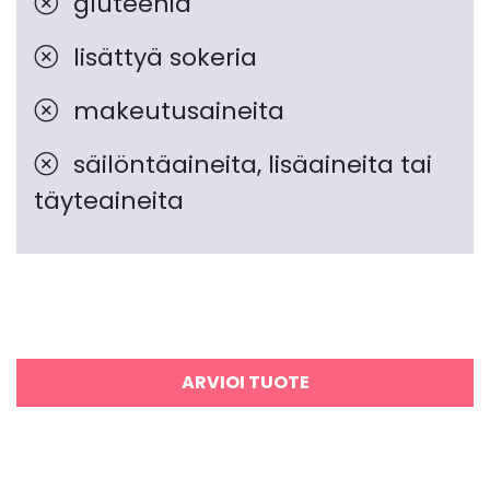
gluteenia
lisättyä sokeria
makeutusaineita
säilöntäaineita, lisäaineita tai
täyteaineita
ARVIOI TUOTE