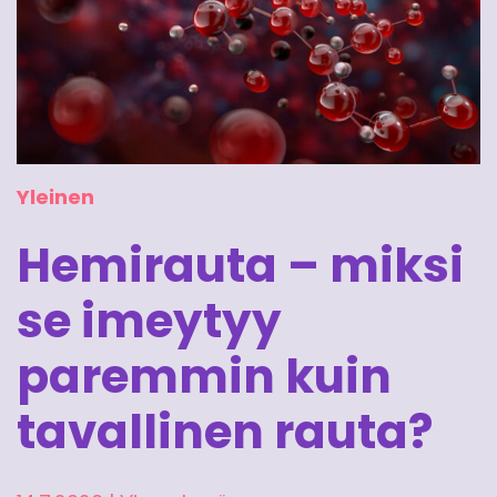
Yleinen
Hemirauta – miksi
se imeytyy
paremmin kuin
tavallinen rauta?