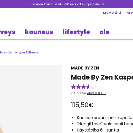
Ilmainen toimitus yli 89€ verkkokauppaostoille!
MYYMÄLÄ
BL
rveys
kauneus
lifestyle
ale
e By Zen Kasper Diffuuseri
MADE BY ZEN
Made By Zen Kaspe
2
ARVIOTA
ARVIOI TUOTE
Arvio
2
3.50
115,50
€
5:stä
perustuen
asiakkaan
Kaunis keraaminen kupu l
arvotukseen.
"Hengittävä" valo sopii hen
Käyttöaika 6+ tuntia