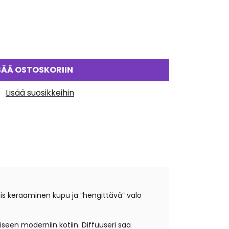
SÄÄ OSTOSKORIIN
Lisää suosikkeihin
nis keraaminen kupu ja ”hengittävä” valo
iseen moderniin kotiin. Diffuuseri saa