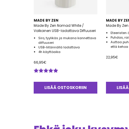
MADE BY ZEN
MADE BY ZE
Made By Zen Nomad White /
Made By Zen 
Valkoinen USB-ladattava Diffuuseri
Eteeristen 
Puhdas, rai
Siro, tyylikäs ja mukana kannettava
Auttaa puh
diffuuseri
että kehoa
USB-liitännällä ladattava
4h käyttöaika
22,95
€
66,95
€
Arvostelu
tuotteesta:
5.00
/ 5
LISÄÄ OSTOSKORIIN
LISÄÄ