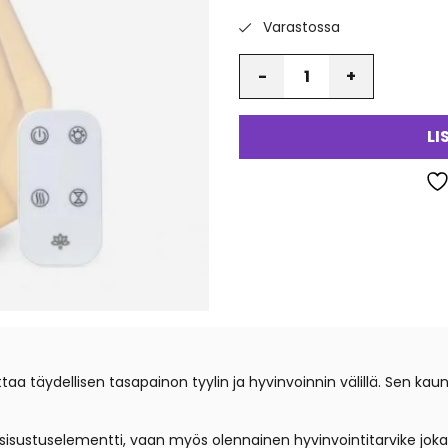
Varastossa
va
Määrä
LI
a täydellisen tasapainon tyylin ja hyvinvoinnin välillä. Sen kau
a sisustuselementti, vaan myös olennainen hyvinvointitarvike joka