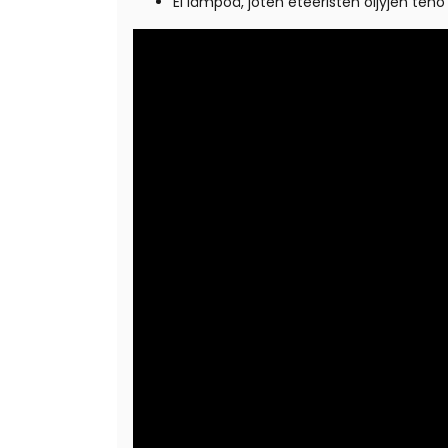
Ei lämpöä, joten eteeristen öljyjen teho 