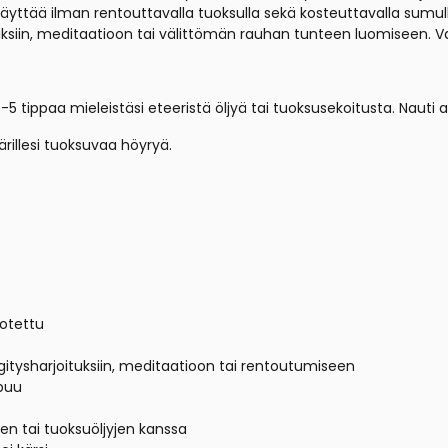
ttää ilman rentouttavalla tuoksulla sekä kosteuttavalla sumulla
ksiin, meditaatioon tai välittömän rauhan tunteen luomiseen. Va
-5 tippaa mieleistäsi eteeristä öljyä tai tuoksusekoitusta. Nauti
ärillesi tuoksuvaa höyryä.
uotettu
ngitysharjoituksiin, meditaatioon tai rentoutumiseen
puu
ten tai tuoksuöljyjen kanssa