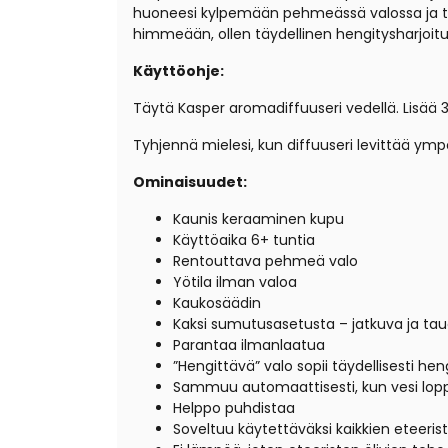
huoneesi kylpemään pehmeässä valossa ja täy
himmeään, ollen täydellinen hengitysharjoitu
Käyttöohje:
Täytä Kasper aromadiffuuseri vedellä. Lisää 3
Tyhjennä mielesi, kun diffuuseri levittää ymp
Ominaisuudet:
Kaunis keraaminen kupu
Käyttöaika 6+ tuntia
Rentouttava pehmeä valo
Yötila ilman valoa
Kaukosäädin
Kaksi sumutusasetusta – jatkuva ja ta
Parantaa ilmanlaatua
”Hengittävä” valo sopii täydellisesti he
Sammuu automaattisesti, kun vesi lop
Helppo puhdistaa
Soveltuu käytettäväksi kaikkien eteeris