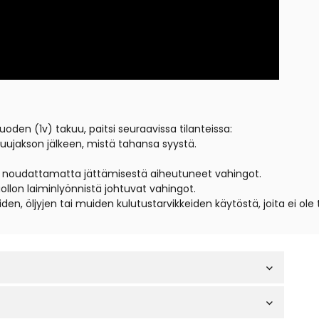
uoden (1v) takuu, paitsi seuraavissa tilanteissa:
akuujakson jälkeen, mistä tahansa syystä.
en noudattamatta jättämisestä aiheutuneet vahingot.
ollon laiminlyönnistä johtuvat vahingot.
iden, öljyjen tai muiden kulutustarvikkeiden käytöstä, joita ei ol