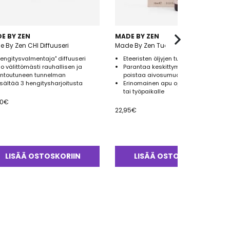
E BY ZEN
MADE BY ZEN
 By Zen CHI Diffuuseri
Made By Zen Tuoksu Focus 10ml
Hengitysvalmentaja" diffuuseri
Eteeristen öljyjen tuoksusekoitus
uo välittömästi rauhallisen ja
Parantaa keskittymiskykyä ja
entoutuneen tunnelman
poistaa aivosumua
isältää 3 hengitysharjoitusta
Erinomainen apu opiskelun tueksi
tai työpaikalle
50
€
22,95
€
LISÄÄ OSTOSKORIIN
LISÄÄ OSTOSKORIIN