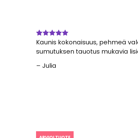
Kaunis kokonaisuus, pehmeä valo
Arvostelu
tuotteesta:
sumutuksen tauotus mukavia lisi
5
/ 5
– Julia
ARVIOI TUOTE