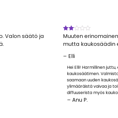
. Valon säätö ja
Muuten erinomainen tu
Arvostelu
tuotteesta:
ä.
mutta kaukosäädin ei 
2
/
5
– Elli
Hei Elli! Harmillinen juttu
kaukosäätimen. Valmistaj
saamaan uuden kaukosäät
ylimääräistä vaivaa ja t
diffuuserista myös kauko
– Anu P.