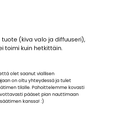
ote (kiva valo ja diffuuseri),
toimi kuin hetkittäin.
, että olet saanut viallisen
aan on oltu yhteydessä ja tulet
imen tilalle. Pahoittelemme kovasti
oivottavasti pääset pian nauttimaan
säätimen kanssa! :)