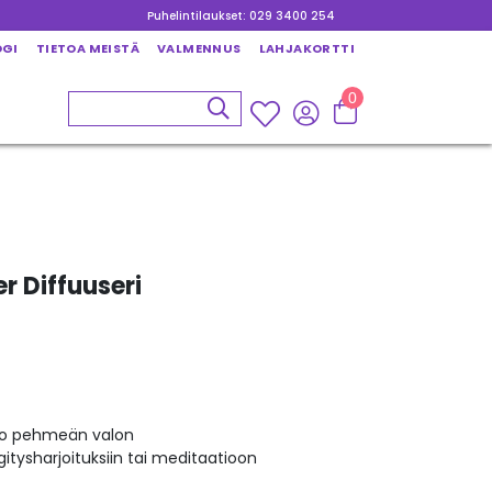
Puhelintilaukset: 029 3400 254
OGI
TIETOA MEISTÄ
VALMENNUS
LAHJAKORTTI
0
r Diffuuseri
uo pehmeän valon
gitysharjoituksiin tai meditaatioon