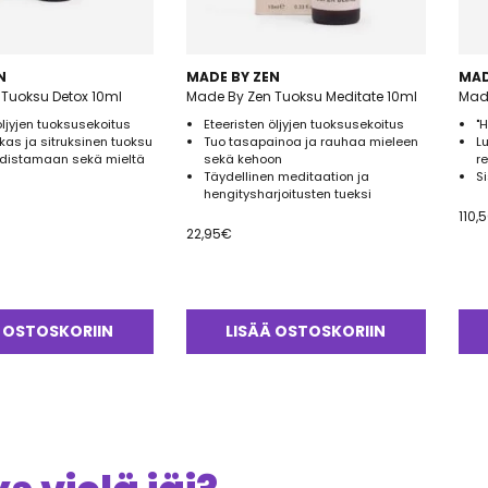
N
MADE BY ZEN
MAD
Tuoksu Detox 10ml
Made By Zen Tuoksu Meditate 10ml
Made
öljyjen tuoksusekoitus
Eteeristen öljyjen tuoksusekoitus
"
kas ja sitruksinen tuoksu
Tuo tasapainoa ja rauhaa mieleen
L
distamaan sekä mieltä
sekä kehoon
r
Täydellinen meditaation ja
S
hengitysharjoitusten tueksi
110,
22,95
€
 OSTOSKORIIN
LISÄÄ OSTOSKORIIN