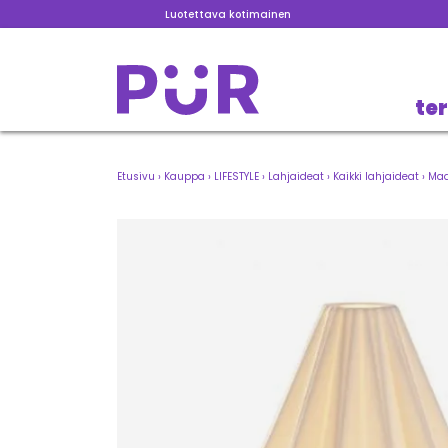
Luotettava kotimainen
te
Etusivu
›
Kauppa
›
LIFESTYLE
›
Lahjaideat
›
Kaikki lahjaideat
›
Mad