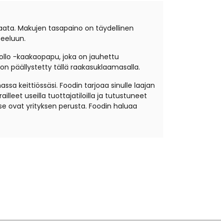
aata. Makujen tasapaino on täydellinen
teeluun.
ollo -kaakaopapu, joka on jauhettu
n päällystetty tällä raakasuklaamasalla.
sa keittiössäsi. Foodin tarjoaa sinulle laajan
lleet useilla tuottajatiloilla ja tutustuneet
e ovat yrityksen perusta. Foodin haluaa