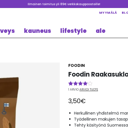
Ilmainen toimitus yli 89€ verkkokauppaostoille!
MYYMÄLÄ
BL
rveys
kauneus
lifestyle
ale
FOODIN
Foodin Raakasukla
1
ARVIO
ARVIOI TUOTE
Arvio
1
4.00
3,50
€
5:stä
perustuen
asiakkaan
Herkullinen yhdistelmä man
arvotukseen.
Tyädellinen makujen tasap
Tehty käsityönä Suomessa