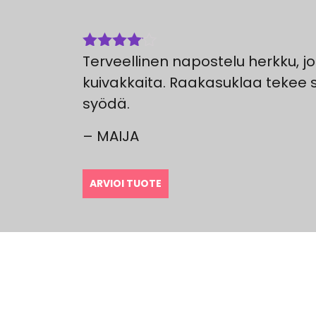
Terveellinen napostelu herkku, jo
Arvostelu
tuotteesta:
kuivakkaita. Raakasuklaa tekee s
4
/ 5
syödä.
– MAIJA
ARVIOI TUOTE