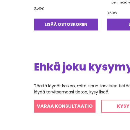
pehmeää v
3,50
€
3,50
€
LISÄÄ OSTOSKORIIN
Ehkä joku kysymys
Täältä löydät kaiken, mitä sinun tarvitsee tiet
löydä tarvitsemaasi tietoa, kysy lisää.
VARAA KONSULTAATIO
KYSY