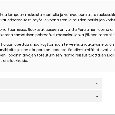
elmä lempeän makuista mantelia ja vahvaa perulaista raakasukl
vat erinomaisesti myös leivonnaisten ja muiden herkkujen koris
yönä Suomessa. Raakasuklaaseen on valittu Perulainen luomu cri
 kanssa samettisen pehmeäksi massaksi, jonka jälkeen mantelit o
 haluun opettaa sinua käyttämään terveellisiä raaka-aineita omas
ikkeita, joiden alkuperä on tiedossa. Foodin-tiimiläiset ovat vierai
en Foodinin arvojen toteutumisen. Nämä reissut tuottajien luoks
 ensiluokkaisia.