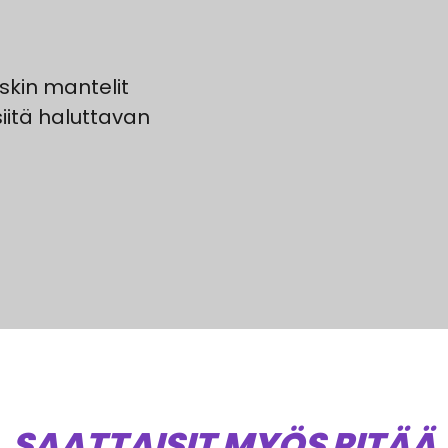
skin mantelit
iitä haluttavan
SAATTAISIT MYÖS PITÄÄ