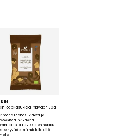
DIN
in Raakasuklaa Inkivääri 70g
ehmeää raakasuklaata ja
irpsakkaa inkivääriä
avinteikas ja terveellinen herkku
ekee hyvää sekä mielelle että
eholle