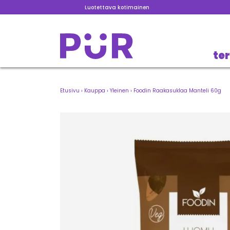
Luotettava kotimainen
te
Etusivu
›
Kauppa
›
Yleinen
›
Foodin Raakasuklaa Manteli 60g