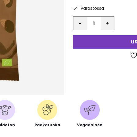
Varastossa
Määrä
LI
idoton
Raakaruoka
Vegaaninen