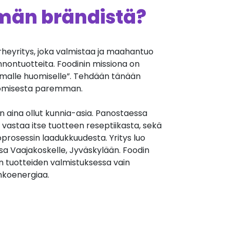
ämän brändistä?
heyritys, joka valmistaa ja maahantuo
onnontuotteita. Foodinin missiona on
alle huomiselle”. Tehdään tänään
huomisesta paremman.
on aina ollut kunnia-asia. Panostaessa
vastaa itse tuotteen reseptiikasta, sekä
prosessin laadukkuudesta. Yritys luo
sa Vaajakoskelle, Jyväskylään. Foodin
n tuotteiden valmistuksessa vain
nkoenergiaa.