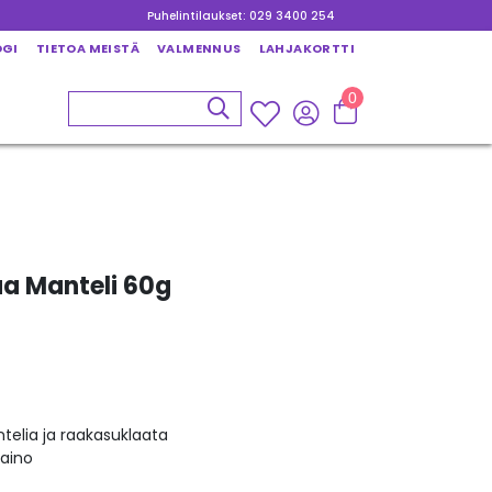
Puhelintilaukset: 029 3400 254
OGI
TIETOA MEISTÄ
VALMENNUS
LAHJAKORTTI
0
a Manteli 60g
telia ja raakasuklaata
aino