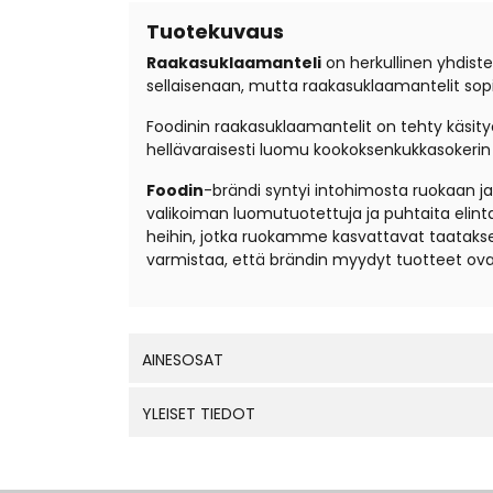
Tuotekuvaus
Raakasuklaamanteli
on herkullinen yhdist
sellaisenaan, mutta raakasuklaamantelit sopi
Foodinin raakasuklaamantelit on tehty käsit
hellävaraisesti luomu kookoksenkukkasokerin
Foodin
-brändi syntyi intohimosta ruokaan ja
valikoiman luomutuotettuja ja puhtaita elintarv
heihin, jotka ruokamme kasvattavat taatakse
varmistaa, että brändin myydyt tuotteet ovat
AINESOSAT
YLEISET TIEDOT