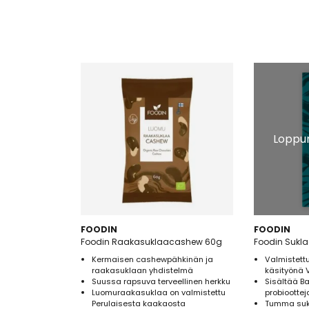
Loppun
FOODIN
FOODIN
Foodin Raakasuklaacashew 60g
Kermaisen cashewpähkinän ja
Valmistett
raakasuklaan yhdistelmä
käsityönä 
Suussa rapsuva terveellinen herkku
Sisältää Ba
Luomuraakasuklaa on valmistettu
probioottej
Perulaisesta kaakaosta
Tumma sukl