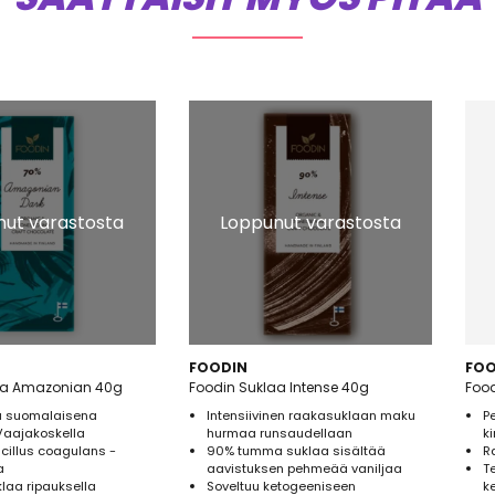
ut varastosta
Loppunut varastosta
FOODIN
FOO
Foodin Suklaa Amazonian 40g
Foodin Suklaa Intense 40g
Food
u suomalaisena
Intensiivinen raakasuklaan maku
P
Vaajakoskella
hurmaa runsaudellaan
k
cillus coagulans -
90% tumma suklaa sisältää
R
a
aavistuksen pehmeää vaniljaa
T
aa ripauksella
Soveltuu ketogeeniseen
k