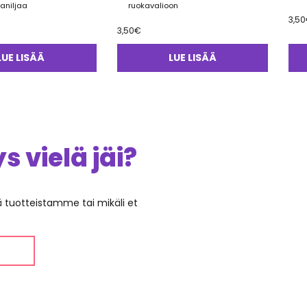
aniljaa
ruokavalioon
3,50
3,50
€
LUE LISÄÄ
LUE LISÄÄ
 vielä jäi?
ää tuotteistamme tai mikäli et