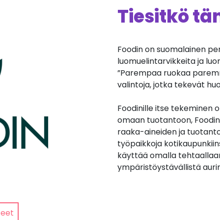
Tiesitkö t
Foodin on suomalainen per
luomuelintarvikkeita ja lu
”Parempaa ruokaa paremm
valintoja, jotka tekevät 
Foodinille itse tekeminen 
omaan tuotantoon, Foodin 
raaka-aineiden ja tuotanto
työpaikkoja kotikaupunkiin
käyttää omalla tehtaallaa
ympäristöystävällistä auri
teet