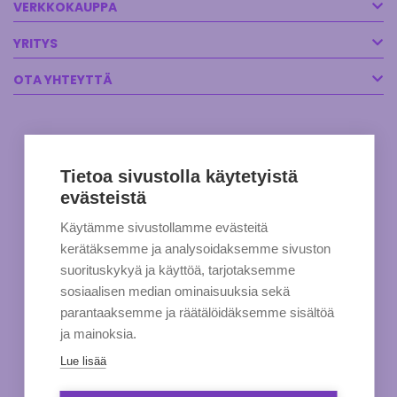
VERKKOKAUPPA
YRITYS
OTA YHTEYTTÄ
Tietoa sivustolla käytetyistä
evästeistä
Käytämme sivustollamme evästeitä
kerätäksemme ja analysoidaksemme sivuston
suorituskykyä ja käyttöä, tarjotaksemme
sosiaalisen median ominaisuuksia sekä
parantaaksemme ja räätälöidäksemme sisältöä
ja mainoksia.
Lue lisää