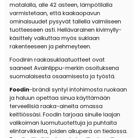
matalalla, alle 42 asteen, lämpötilalla
varmistetaan, että kaakaopavun
ominaisuudet pysyvät tallella valmiiseen
tuotteeseen asti. Hellävarainen kivimylly-
käsittely vaikuttaa myös suklaan
rakenteeseen ja pehmeyteen.
Foodinin raakasuklaatuotteet ovat
saaneet Avainlippu-merkin osoituksena
suomalaisesta osaamisesta ja työstä.
Foodin
-brändi syntyi intohimosta ruokaan
ja haluun opettaa sinua käyttämään
terveellisiä raaka-aineita omassa
keittiössäsi. Foodin tarjoaa sinulle laajan
valikoiman luomutuotettuja ja puhtaita
elintarvikkeita, joiden alkuperä on tiedossa.