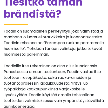
Tiesitkö tämän
brändistä?
Foodin on suomalainen perheyritys, joka valmistaa ja
maahantuo luomuelintarvikkeita ja luonnontuotteita.
Foodinin missiona on ”Parempaa ruokaa paremmalle
huomiselle”. Tehdään tänään valintoja, jotka tekevät
huomisesta paremman.
Foodinille itse tekeminen on aina ollut kunnia-asia.
Panostaessa omaan tuotantoon, Foodin vastaa itse
tuotteen reseptiikasta, sekä raaka-aineiden ja
tuotantoprosessin laadukkuudesta. Yritys luo
työpaikkoja kotikaupunkiinsa Vaajakoskelle,
Jyväskylään. Foodin käyttää omalla tehtaallaan
tuotteiden valmistuksessa vain ympäristöystävällistä
aurinkoenergiaa.