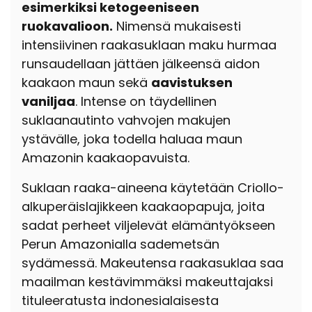
esimerkiksi ketogeeniseen
ruokavalioon.
Nimensä mukaisesti
intensiivinen raakasuklaan maku hurmaa
runsaudellaan jättäen jälkeensä aidon
kaakaon maun sekä
aavistuksen
vaniljaa
. Intense on täydellinen
suklaanautinto vahvojen makujen
ystävälle, joka todella haluaa maun
Amazonin kaakaopavuista.
Suklaan raaka-aineena käytetään Criollo-
alkuperäislajikkeen kaakaopapuja, joita
sadat perheet viljelevät elämäntyökseen
Perun Amazonialla sademetsän
sydämessä. Makeutensa raakasuklaa saa
maailman kestävimmäksi makeuttajaksi
tituleeratusta indonesialaisesta