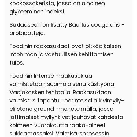
kookossokerista, jossa on alhainen
glykeeminen indeksi.
Suklaaseen on lisätty Bacillus coagulans -
probiootteja.
Foodinin raakasuklaat ovat pitkäaikaisen
intohimon ja vastuullisen kehittämisen
tulos.
Foodinin Intense -raakasuklaa
valmistetaan suomalaisena käsityönä
Vaajakosken tehtaalla. Raakasuklaan
valmistus tapahtuu perinteisellä kivimylly-
eli stone ground -menetelmällä, jossa
jättimäiset myllynkivet jauhavat kahdesta
kolmeen vuorokautta raaka-aineet
suklaamassaksi. Valmistusprosessin