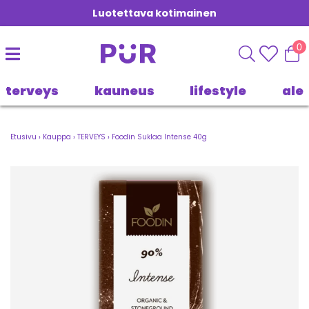
Luotettava kotimainen
0
terveys
kauneus
lifestyle
ale
Etusivu
›
Kauppa
›
TERVEYS
›
Foodin Suklaa Intense 40g