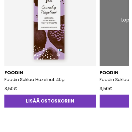
Lopp
FOODIN
FOODIN
Foodin Suklaa Hazelnut 40g
F
3,50
€
3,50
€
LISÄÄ OSTOSKORIIN