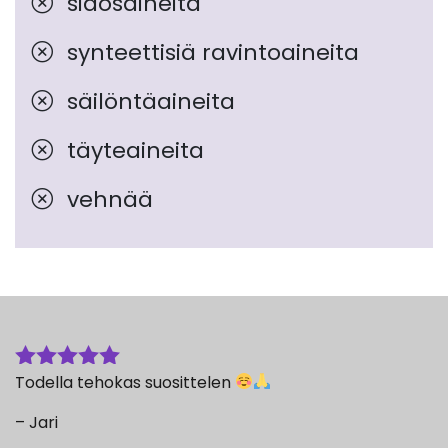
sidosaineita
synteettisiä ravintoaineita
säilöntäaineita
täyteaineita
vehnää
Todella tehokas suosittelen
Arvostelu
tuotteesta:
– Jari
5
/ 5