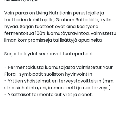
Vain paras on Living Nutritionin perustajalle ja
tuotteiden kehittäjälle, Graham Botfieldille, kyllin
hyvää. Sarjan tuotteet ovat aina käsityönä
fermentoitua 100% luomutäysravintoa, valmistettu
ilman kompromisseja tai lisättyjä apuaineita.
Sarjasta löydät seuraavat tuoteperheet:
- Fermentoidusta luomusoijasta valmistetut Your
Flora -symbiootit suoliston hyvinvointiin
- Yrttien yhdistelmät eri terveystavoitteisiin (mm.
stressinhallinta, uni, immuniteetti ja naisterveys)
- Yksittäiset fermentoidut yrtit ja sienet.