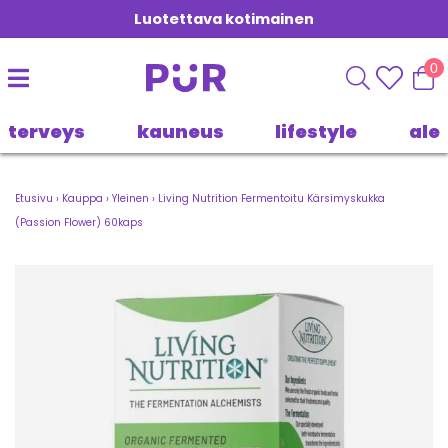
Luotettava kotimainen
0
terveys
kauneus
lifestyle
ale
Etusivu
›
Kauppa
›
Yleinen
›
Living Nutrition Fermentoitu Kärsimyskukka
(Passion Flower) 60kaps