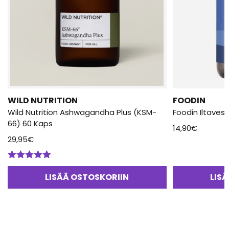
WILD NUTRITION
FOODIN
Wild Nutrition Ashwagandha Plus (KSM-
Foodin Iltavesi
66) 60 Kaps
14,90
€
29,95
€
Arvostelu
tuotteesta:
LISÄÄ OSTOSKORIIN
LIS
5.00
/ 5