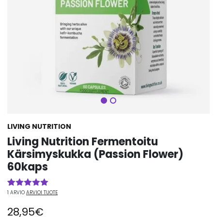
Seuraava
LIVING NUTRITION
Living Nutrition Fermentoitu
Kärsimyskukka (Passion Flower)
60kaps
1
ARVIO
ARVIOI TUOTE
Arvio
1
5.00
5:stä
28,95
€
perustuen
asiakkaan