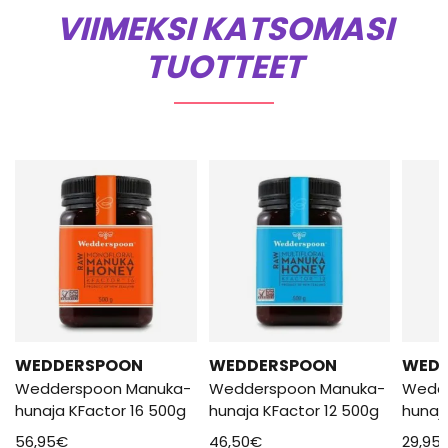
VIIMEKSI KATSOMASI
TUOTTEET
WEDDERSPOON
WEDDERSPOON
WED
Wedderspoon Manuka-
Wedderspoon Manuka-
Wedd
hunaja KFactor 16 500g
hunaja KFactor 12 500g
hunaj
56,95
€
46,50
€
29,95