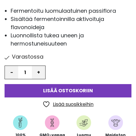
arvotukseen.
Fermentoitu luomulaatuinen passiflora
Sisältää fermentoinnilla aktivoituja
flavonoideja
Luonnollista tukea uneen ja
hermostuneisuuteen
Varastossa
Määrä
LISÄÄ OSTOSKORIIN
Lisää suosikkeihin
100%
GMO-vapaa
Luomu
Maidoton