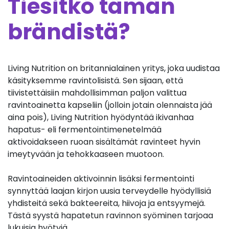
Tiesitkö tämän
brändistä?
Living Nutrition on britannialainen yritys, joka uudistaa
käsityksemme ravintolisistä. Sen sijaan, että
tiivistettäisiin mahdollisimman paljon valittua
ravintoainetta kapseliin (jolloin jotain olennaista jää
aina pois), Living Nutrition hyödyntää ikivanhaa
hapatus- eli fermentointimenetelmää
aktivoidakseen ruoan sisältämät ravinteet hyvin
imeytyvään ja tehokkaaseen muotoon.
Ravintoaineiden aktivoinnin lisäksi fermentointi
synnyttää laajan kirjon uusia terveydelle hyödyllisiä
yhdisteitä sekä bakteereita, hiivoja ja entsyymejä.
Tästä syystä hapatetun ravinnon syöminen tarjoaa
lukuisia hyötyjä.