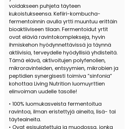
voidakseen puhjeta täyteen
kukoistukseensa. Kefiiri-kombucha-
fermentoinnin avulla yrtti muuntuu erittäin
bioaktiiviseen tilaan. Fermentoidut yrtit
ovat eläviä ravintokomplekseja, hyvin
ihmiskehon hyödynnettävissä ja täynnä
aktiivisia, terveydelle hyödyllisiä yhdisteitä.
Tämä elävä, aktivoitujen polyfenolien,
mikroravinteiden, entsyymien, mikrobien ja
peptidien synergisesti toimiva ”sinfonia”
kohottaa Living Nutrition luomuyrttien
elinvoiman uudelle tasolle!
• 100% luomukasveista fermentoitua
ravintoa, ilman eristettyjä aineita, lisä- tai
täyteaineita.
• Ovat esisulatettuja ja muodossa, jonka