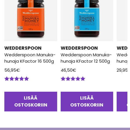
WEDDERSPOON
WEDDERSPOON
WED
Wedderspoon Manuka-
Wedderspoon Manuka-
Wedd
hunaja KFactor 16 500g
hunaja KFactor 12 500g
hunaj
56,95
€
46,50
€
29,95
Arvostelu
Arvostelu
tuotteesta:
tuotteesta:
5.00
/ 5
5.00
/ 5
LISÄÄ
LISÄÄ
OSTOSKORIIN
OSTOSKORIIN
O