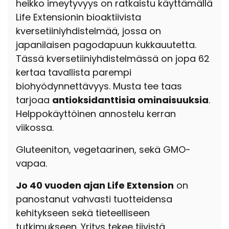
heikko imeytyvyys on ratkaistu käyttämällä
Life Extensionin bioaktiivista
kversetiiniyhdistelmää, jossa on
japanilaisen pagodapuun kukkauutetta.
Tässä kversetiiniyhdistelmässä on jopa 62
kertaa tavallista parempi
biohyödynnettävyys. Musta tee taas
tarjoaa
antioksidanttisia ominaisuuksia
.
Helppokäyttöinen annostelu kerran
viikossa.
Gluteeniton, vegetaarinen, sekä GMO-
vapaa.
Jo 40 vuoden ajan Life Extension
on
panostanut vahvasti tuotteidensa
kehitykseen sekä tieteelliseen
tutkimukseen. Yritys tekee tiivistä