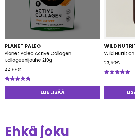
PLANET PALEO
WILD NUTRIT
Planet Paleo Active Collagen
Wild Nutrition
Kollageenijauhe 210g
23,50
€
44,95
€
Arvostelu
tuotteesta:
Arvostelu
5.00
/ 5
tuotteesta:
LUE LISÄÄ
LIS
5.00
/ 5
Ehkä joku