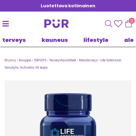
Luotettava kotimainen
0
terveys
kauneus
lifestyle
ale
Etusivu
›
Kauppa
›
TERVEYS
›
Terveystavoitteet
›
Miesterveys
›
Life Extension
Senolytic Activator 36 kaps