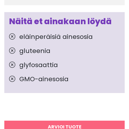
Näitä et ainakaan löydä
eläinperäisiä ainesosia
gluteenia
glyfosaattia
GMO-ainesosia
ARVIOI TUOTE