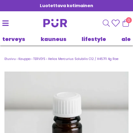
Luotettava kotimainen
0
terveys
kauneus
lifestyle
ale
Etusivu
›
Kauppa
›
TERVEYS
›
Helios Mercurius Solubilis C12 / H457FI 4g Rae