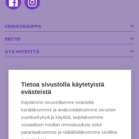
VERKKOKAUPPA
YRITYS
OTA YHTEYTTÄ
Tietoa sivustolla käytetyistä
evästeistä
Käytämme sivustollamme evästeitä
kerätäksemme ja analysoidaksemme sivuston
suorituskykyä ja käyttöä, tarjotaksemme
sosiaalisen median ominaisuuksia sekä
parantaaksemme ja räätälöidäksemme sisältöä