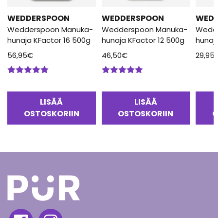
WEDDERSPOON
WEDDERSPOON
WED
Wedderspoon Manuka-
Wedderspoon Manuka-
Wedd
hunaja KFactor 16 500g
hunaja KFactor 12 500g
hunaj
56,95
€
46,50
€
29,95
Arvostelu
Arvostelu
tuotteesta:
tuotteesta:
5.00
/ 5
5.00
/ 5
LISÄÄ
LISÄÄ
OSTOSKORIIN
OSTOSKORIIN
O