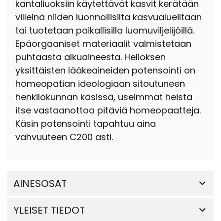
kantaliuoksiin käytettävät kasvit kerätään
villeinä niiden luonnollisilta kasvualueiltaan
tai tuotetaan paikallisilla luomuviljelijöillä.
Epäorgaaniset materiaalit valmistetaan
puhtaasta alkuaineesta. Helioksen
yksittäisten lääkeaineiden potensointi on
homeopatian ideologiaan sitoutuneen
henkilökunnan käsissä, useimmat heistä
itse vastaanottoa pitäviä homeopaatteja.
Käsin potensointi tapahtuu aina
vahvuuteen C200 asti.
AINESOSAT
YLEISET TIEDOT