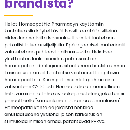
brändistä?
Helios Homeopathic Pharmacyn käyttämiin
kantaliuoksiin käytettävät kasvit kerätään villeinä
niiden luonnollisilta kasvualueiltaan tai tuotetaan
paikallisilla luomuviljelijöillä. Epäorgaaniset materiaalit
valmistetaan puhtaasta alkuaineesta. Helioksen
yksittäisten lääkeaineiden potensointi on
homeopatian ideologiaan sitoutuneen henkilökunnan
käsissä, useimmat heistä itse vastaanottoa pitäviä
homeopaatteja. Käsin potensointi tapahtuu aina
vahvuuteen C200 asti. Homeopatia on luonnollinen,
hellävarainen ja tehokas lääkejärjestelmä, joka toimii
periaatteella "samanlainen parantaa samanlaisen".
Homeopatia kohtelee jokaista henkilöä
ainutlaatuisena yksilönä, ja sen tarkoitus on
stimuloida ihmisen omaa, parantavaa kykyä.