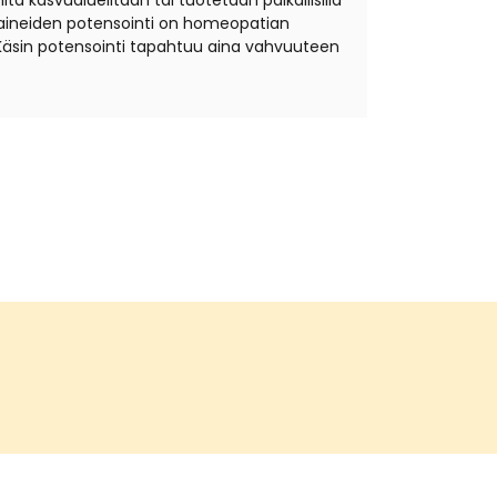
ta kasvualueiltaan tai tuotetaan paikallisilla
äkeaineiden potensointi on homeopatian
Käsin potensointi tapahtuu aina vahvuuteen