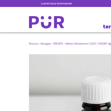
Luotettava kotimainen
te
Etusivu
›
Kauppa
›
TERVEYS
›
Helios Glonoinum C200 / H538FI 4