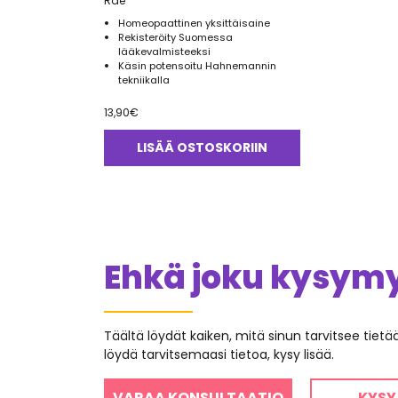
Rae
Homeopaattinen yksittäisaine
Rekisteröity Suomessa
lääkevalmisteeksi
Käsin potensoitu Hahnemannin
tekniikalla
13,90
€
LISÄÄ OSTOSKORIIN
Ehkä joku kysymys
Täältä löydät kaiken, mitä sinun tarvitsee tiet
löydä tarvitsemaasi tietoa, kysy lisää.
VARAA KONSULTAATIO
KYSY