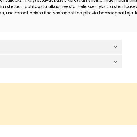
iuoksiin käytettävät kasvit kerätään villeinä niiden luonnollisil
t valmistetaan puhtaasta alkuaineesta. Helioksen yksittäisten lä
sä, useimmat heistä itse vastaanottoa pitäviä homeopaatteja. 