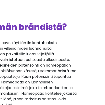
ämän brändistä?
cyn käyttämiin kantaliuoksiin
villeinä niiden luonnollisilta
 paikallisilla luomuviljelijöillä.
 valmistetaan puhtaasta alkuaineesta.
äkeaineiden potensointi on homeopatian
nkilökunnan käsissä, useimmat heistä itse
opaatteja. Käsin potensointi tapahtuu
. Homeopatia on luonnollinen,
äkejärjestelmä, joka toimii periaatteella
manlaisen". Homeopatia kohtelee jokaista
silönä, ja sen tarkoitus on stimuloida
 kykyä.