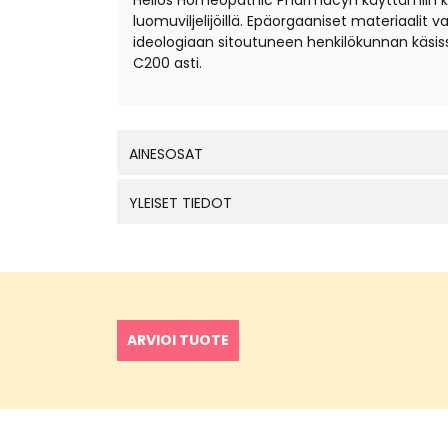
Helios Homeopathic Pharmacyn käyttämiin kantal
luomuviljelijöillä. Epäorgaaniset materiaali
ideologiaan sitoutuneen henkilökunnan käsis
C200 asti.
AINESOSAT
YLEISET TIEDOT
ARVIOI TUOTE