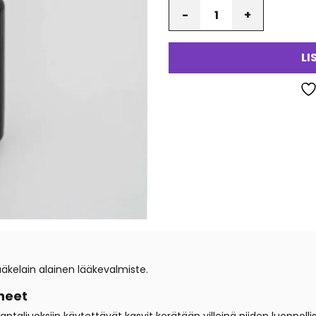
Määrä
LI
äkelain alainen lääkevalmiste.
neet