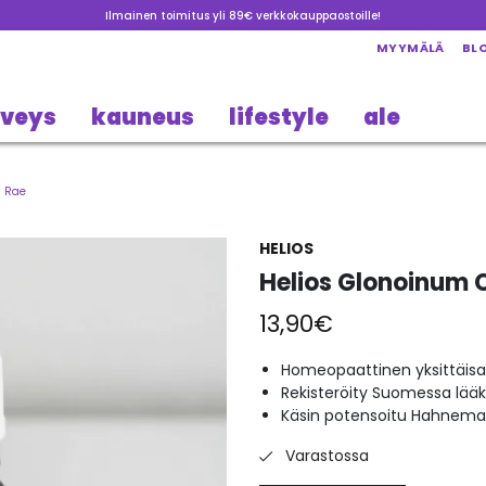
Ilmainen toimitus yli 89€ verkkokauppaostoille!
MYYMÄLÄ
BL
rveys
kauneus
lifestyle
ale
g Rae
HELIOS
Helios Glonoinum 
13,90
€
Homeopaattinen yksittäisa
Rekisteröity Suomessa lää
Käsin potensoitu Hahneman
Varastossa