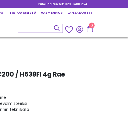
Puhelintilaukset: 029 3400 254
OGI
TIETOA MEISTÄ
VALMENNUS
LAHJAKORTTI
0
C200 / H538FI 4g Rae
ine
kevalmisteeksi
nin tekniikalla