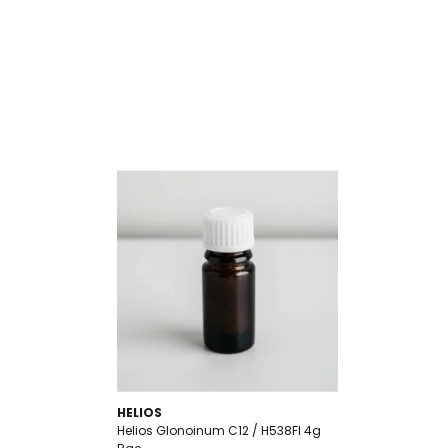
HELIOS
Helios Glonoinum C12 / H538FI 4g