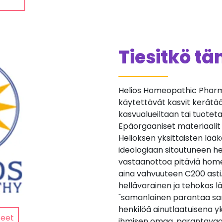
Tiesitkö t
Helios Homeopathic Pharma
käytettävät kasvit kerätään 
kasvualueiltaan tai tuotetaan
Epäorgaaniset materiaalit
Helioksen yksittäisten lä
ideologiaan sitoutuneen he
vastaanottoa pitäviä home
aina vahvuuteen C200 asti
hellävarainen ja tehokas lä
"samanlainen parantaa sa
henkilöä ainutlaatuisena yk
teet
ihmisen omaa, parantavaa