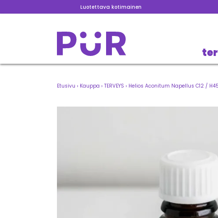
Luotettava kotimainen
te
Etusivu
›
Kauppa
›
TERVEYS
›
Helios Aconitum Napellus C12 / H45