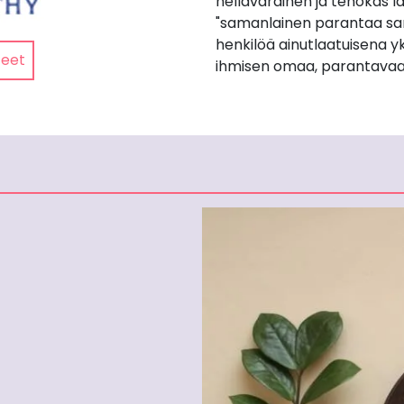
hellävarainen ja tehokas lä
"samanlainen parantaa sa
henkilöä ainutlaatuisena yk
teet
ihmisen omaa, parantavaa