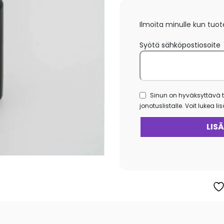
Ilmoita minulle kun tuot
Syötä sähköpostiosoite
Sinun on hyväksyttävä t
jonotuslistalle. Voit lukea l