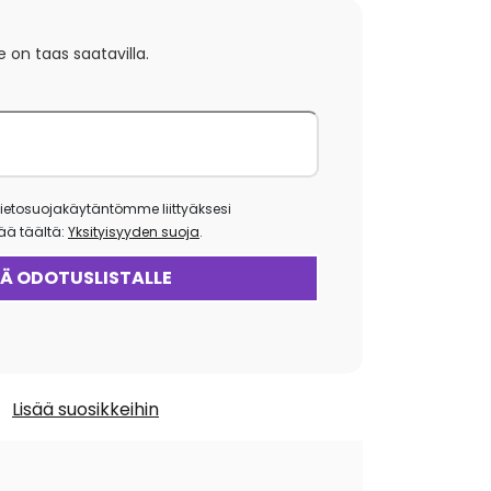
e on taas saatavilla.
ietosuojakäytäntömme liittyäksesi
isää täältä:
Yksityisyyden suoja
.
Lisää suosikkeihin