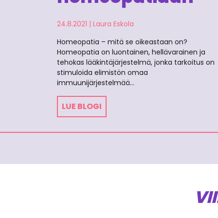
24.8.2021
|
Laura Eskola
Homeopatia – mitä se oikeastaan on?
Homeopatia on luontainen, hellävarainen ja
tehokas lääkintäjärjestelmä, jonka tarkoitus on
stimuloida elimistön omaa
immuunijärjestelmää…
LUE BLOGI
VI