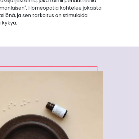
äkejärjestelmä, joka toimii periaatteella
manlaisen". Homeopatia kohtelee jokaista
silönä, ja sen tarkoitus on stimuloida
 kykyä.