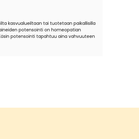
ta kasvualueiltaan tai tuotetaan paikallisilla
äkeaineiden potensointi on homeopatian
Käsin potensointi tapahtuu aina vahvuuteen