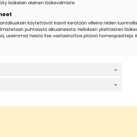
ty lääkelain alainen lääkevalmiste.
neet
iuoksiin käytettävät kasvit kerätään villeinä niiden luonnollisil
t valmistetaan puhtaasta alkuaineesta. Helioksen yksittäisten lä
sä, useimmat heistä itse vastaanottoa pitäviä homeopaatteja. 