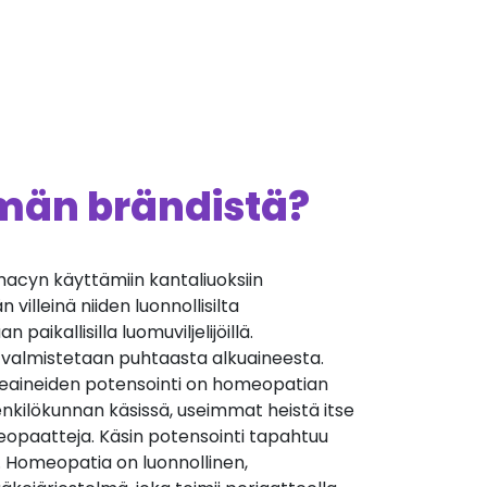
ämän brändistä?
cyn käyttämiin kantaliuoksiin
villeinä niiden luonnollisilta
 paikallisilla luomuviljelijöillä.
 valmistetaan puhtaasta alkuaineesta.
äkeaineiden potensointi on homeopatian
nkilökunnan käsissä, useimmat heistä itse
opaatteja. Käsin potensointi tapahtuu
. Homeopatia on luonnollinen,