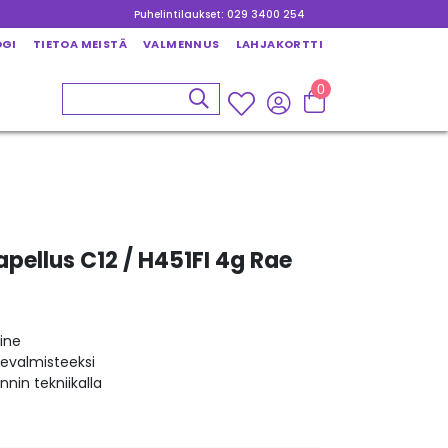
Puhelintilaukset: 029 3400 254
OGI
TIETOA MEISTÄ
VALMENNUS
LAHJAKORTTI
0
pellus C12 / H451FI 4g Rae
ine
kevalmisteeksi
nin tekniikalla