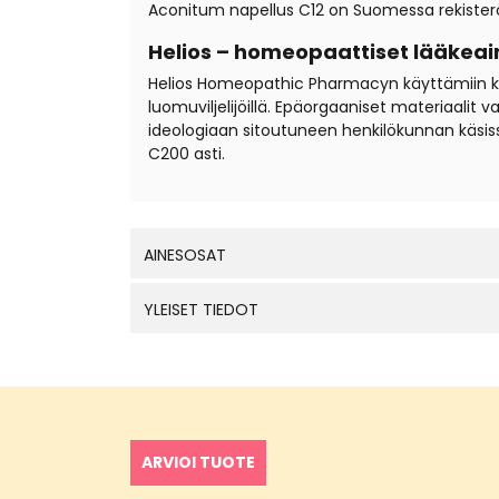
Aconitum napellus C12 on Suomessa rekisteröi
Helios – homeopaattiset lääkeai
Helios Homeopathic Pharmacyn käyttämiin kantal
luomuviljelijöillä. Epäorgaaniset materiaali
ideologiaan sitoutuneen henkilökunnan käsis
C200 asti.
AINESOSAT
YLEISET TIEDOT
ARVIOI TUOTE