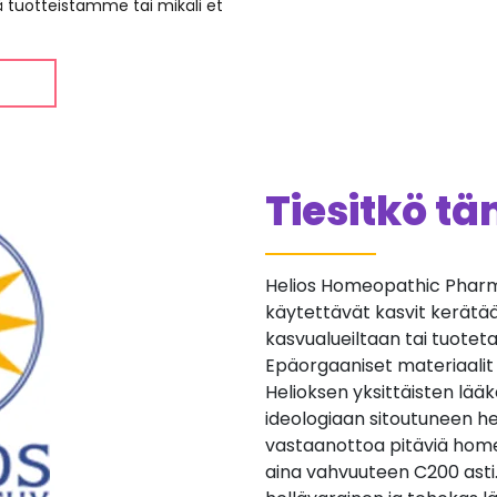
ää tuotteistamme tai mikäli et
Tiesitkö t
Helios Homeopathic Pharma
käytettävät kasvit kerätään 
kasvualueiltaan tai tuotetaan
Epäorgaaniset materiaalit
Helioksen yksittäisten lä
ideologiaan sitoutuneen he
vastaanottoa pitäviä home
aina vahvuuteen C200 asti