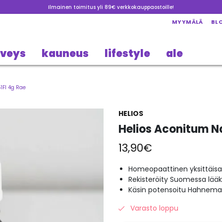
Ilmainen toimitus yli 89€ verkkokauppaostoille!
MYYMÄLÄ
BL
rveys
kauneus
lifestyle
ale
1FI 4g Rae
HELIOS
Helios Aconitum Na
13,90
€
Homeopaattinen yksittäisa
Rekisteröity Suomessa lää
Käsin potensoitu Hahneman
Varasto loppu