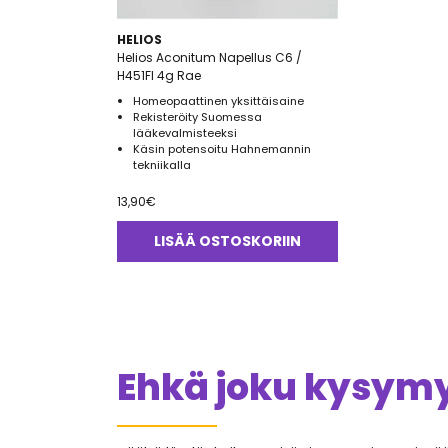
HELIOS
Helios Aconitum Napellus C6 /
H451FI 4g Rae
Homeopaattinen yksittäisaine
Rekisteröity Suomessa
lääkevalmisteeksi
Käsin potensoitu Hahnemannin
tekniikalla
13,90
€
LISÄÄ OSTOSKORIIN
Ehkä joku kysymys