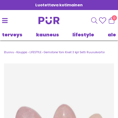
Luotettava kotimainen
0
terveys
kauneus
lifestyle
ale
Etusivu
›
Kauppa
›
LIFESTYLE
›
Gemstone Yoni Kivet 3 kpl Setti Ruusukvartsi