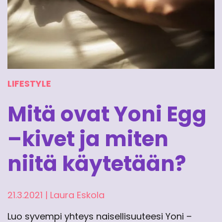
LIFESTYLE
Mitä ovat Yoni Egg
–kivet ja miten
niitä käytetään?
21.3.2021
|
Laura Eskola
Luo syvempi yhteys naisellisuuteesi Yoni –