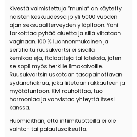
Kivestä valmistettuja ”munia” on käytetty
naisten keskuudessa jo yli 5000 vuoden
ajan seksuaaliterveyden ylläpitoon. Yoni
tarkoittaa pyhää aluetta ja sillä viitataan
vaginaan. 100 % luonnonmukainen ja
sertifioitu ruusukvartsi ei sisällä
kemikaaleja, ftalaatteja tai lateksia, joten
se sopii myös herkille limakalvoille.
Ruusukvartsin uskotaan tasapainottavan
sydänchakraa, joka liitetään rakkauteen ja
myötätuntoon. Kivi rauhoittaa, tuo
harmoniaa ja vahvistaa yhteyttä itsesi
kanssa.
Huomioithan, että intiimituotteilla ei ole
vaihto- tai palautusoikeutta.