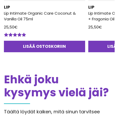
LIP
LIP
Lip Intimate Organic Care Coconut &
Lip Intimate O
Vanilla Oil 75ml
+ Fragonia Oil
25,50
€
25,50
€
Arvostelu
tuotteesta:
LISÄÄ OSTOSKORIIN
LIS
5.00
/ 5
Ehkä joku
kysymys vielä jäi?
Täältä löydät kaiken, mitä sinun tarvitsee