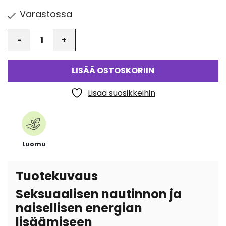
Varastossa
Määrä
LISÄÄ OSTOSKORIIN
Lisää suosikkeihin
Luomu
Tuotekuvaus
Seksuaalisen nautinnon ja
naisellisen energian
lisäämiseen