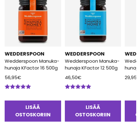
WEDDERSPOON
WEDDERSPOON
WED
Wedderspoon Manuka-
Wedderspoon Manuka-
Wedd
hunaja KFactor 16 500g
hunaja KFactor 12 500g
hunaj
56,95
€
46,50
€
29,95
Arvostelu
Arvostelu
tuotteesta:
tuotteesta:
5.00
/ 5
5.00
/ 5
LISÄÄ
LISÄÄ
OSTOSKORIIN
OSTOSKORIIN
O