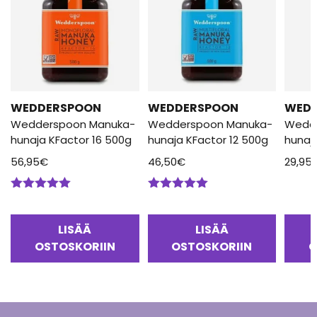
WEDDERSPOON
WEDDERSPOON
WED
Wedderspoon Manuka-
Wedderspoon Manuka-
Wedd
hunaja KFactor 16 500g
hunaja KFactor 12 500g
hunaj
56,95
€
46,50
€
29,95
Arvostelu
Arvostelu
tuotteesta:
tuotteesta:
5.00
/ 5
5.00
/ 5
LISÄÄ
LISÄÄ
OSTOSKORIIN
OSTOSKORIIN
O