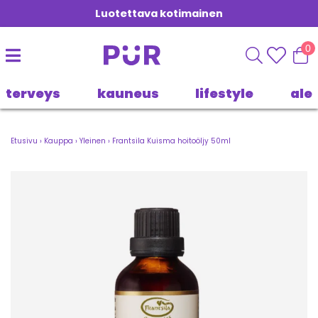
Luotettava kotimainen
0
terveys
kauneus
lifestyle
ale
Etusivu
›
Kauppa
›
Yleinen
›
Frantsila Kuisma hoitoöljy 50ml