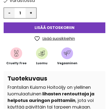
Varastossa
Määrä
LISÄÄ OSTOSKORIIN
Lisää suosikkeihin
Cruelty Free
Luomu
Vegaaninen
Tuotekuvaus
Frantsilan Kuisma Hoitoöljy
on ylellinen
luomulaatuinen
lihasten rentouttaja ja
helpotus auringon polttamiin
, jota voi
käyttää päivittäin tai tarpeen mukaan.