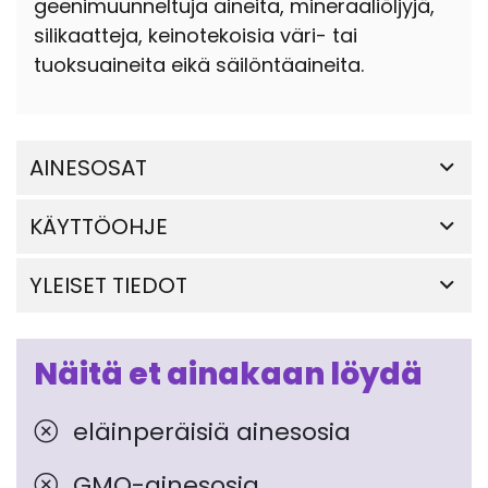
geenimuunneltuja aineita, mineraaliöljyjä,
silikaatteja, keinotekoisia väri- tai
tuoksuaineita eikä säilöntäaineita.
AINESOSAT
KÄYTTÖOHJE
YLEISET TIEDOT
Näitä et ainakaan löydä
eläinperäisiä ainesosia
GMO-ainesosia