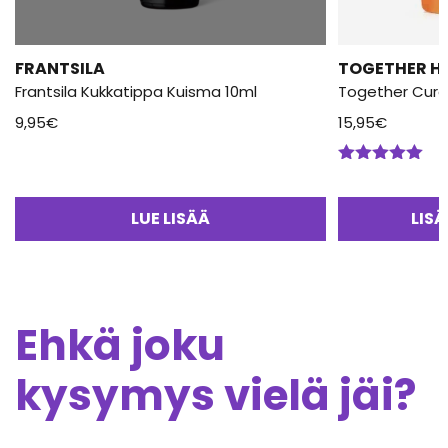
FRANTSILA
TOGETHER H
Frantsila Kukkatippa Kuisma 10ml
Together Curc
9,95
€
15,95
€
Arvostelu
tuotteesta:
5.00
/ 5
LUE LISÄÄ
LIS
Ehkä joku
kysymys vielä jäi?