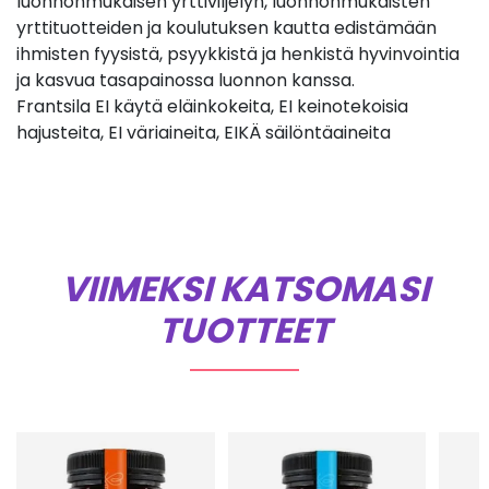
luonnonmukaisen yrttiviljelyn, luonnonmukaisten
yrttituotteiden ja koulutuksen kautta edistämään
ihmisten fyysistä, psyykkistä ja henkistä hyvinvointia
ja kasvua tasapainossa luonnon kanssa.
Frantsila EI käytä eläinkokeita, EI keinotekoisia
hajusteita, EI väriaineita, EIKÄ säilöntäaineita
VIIMEKSI KATSOMASI
TUOTTEET