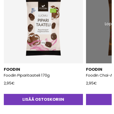
Lopp
FOODIN
FOODIN
Foodin Piparitaateli 170g
Foodin Chai-Ap
2,95
€
2,95
€
LISÄÄ OSTOSKORIIN