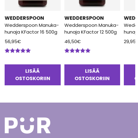
WEDDERSPOON
WEDDERSPOON
WED
Wedderspoon Manuka-
Wedderspoon Manuka-
Wedd
hunaja KFactor 16 500g
hunaja KFactor 12 500g
hunaj
56,95
€
46,50
€
29,95
Arvostelu
Arvostelu
tuotteesta:
tuotteesta:
5.00
/ 5
5.00
/ 5
LISÄÄ
LISÄÄ
OSTOSKORIIN
OSTOSKORIIN
O