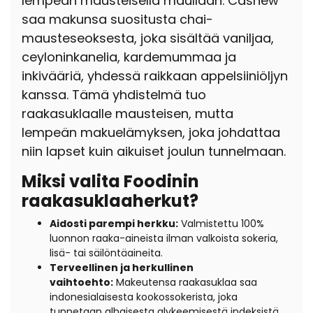
lempeän mausteisella maullaan. Cashew
saa makunsa suositusta chai-
mausteseoksesta, joka sisältää vaniljaa,
ceyloninkanelia, kardemummaa ja
inkivääriä, yhdessä raikkaan appelsiiniöljyn
kanssa. Tämä yhdistelmä tuo
raakasuklaalle mausteisen, mutta
lempeän makuelämyksen, joka johdattaa
niin lapset kuin aikuiset joulun tunnelmaan.
Miksi valita Foodinin
raakasuklaaherkut?
Aidosti parempi herkku:
Valmistettu 100%
luonnon raaka-aineista ilman valkoista sokeria,
lisä- tai säilöntäaineita.
Terveellinen ja herkullinen
vaihtoehto:
Makeutensa raakasuklaa saa
indonesialaisesta kookossokerista, joka
tunnetaan alhaisesta glykeemisestä indeksistä,