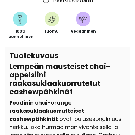
Lisää suosikkeihin
100%
Luomu
Vegaaninen
luonnollinen
Tuotekuvaus
Lempeän mausteiset chai-
appelsiini
raakasuklaakuorrutetut
cashewpähkinät
Foodinin chai-orange
raakasuklaakuorrutteiset
cashewpähkinät
ovat joulusesongin uusi
herkku, joka hurmaa monivivahteisella ja