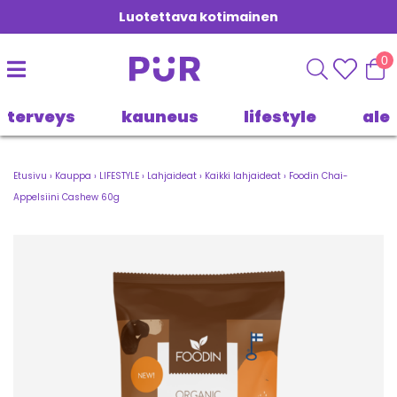
Luotettava kotimainen
0
terveys
kauneus
lifestyle
ale
Etusivu
›
Kauppa
›
LIFESTYLE
›
Lahjaideat
›
Kaikki lahjaideat
›
Foodin Chai-
Appelsiini Cashew 60g