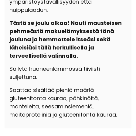
ympäristöystävällisyyden että
huippulaadun.
Tästä se joulu alkaa! Nauti mausteisen
pehmeästä makuelämyksestä tänä
jouluna ja hemmottele itseäsi sekä
läheisiäsi tällä herkullisella ja
terveellisellä valinnalla.
Säilytä huoneenlämmössä tiiviisti
suljettuna.
Saattaa sisältää pieniä määriä
gluteenitonta kauraa, pähkinöitä,
manteleita, seesaminsiemeniä,
maitoproteiinia ja gluteenitonta kauraa.