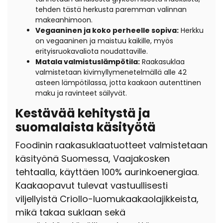
tehden tästä herkusta paremman valinnan
makeanhimoon.
Vegaaninen ja koko perheelle sopiva:
Herkku
on vegaaninen ja maistuu kaikille, myös
erityisruokavaliota noudattaville.
Matala valmistuslämpötila:
Raakasuklaa
valmistetaan kivimyllymenetelmällä alle 42
asteen lämpötilassa, jotta kaakaon autenttinen
maku ja ravinteet säilyvät.
Kestävää kehitystä ja
suomalaista käsityötä
Foodinin raakasuklaatuotteet valmistetaan
käsityönä Suomessa, Vaajakosken
tehtaalla, käyttäen 100% aurinkoenergiaa.
Kaakaopavut tulevat vastuullisesti
viljellyistä Criollo-luomukaakaolajikkeista,
mikä takaa suklaan sekä