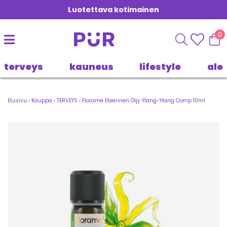
Luotettava kotimainen
0
terveys
kauneus
lifestyle
ale
Etusivu
›
Kauppa
›
TERVEYS
›
Florame Eteerinen Öljy Ylang-Ylang Comp 10ml