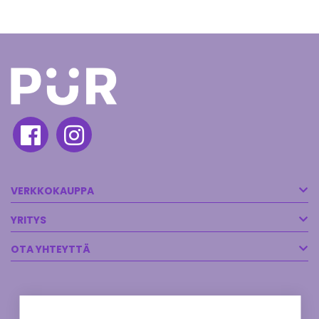
VERKKOKAUPPA
YRITYS
OTA YHTEYTTÄ