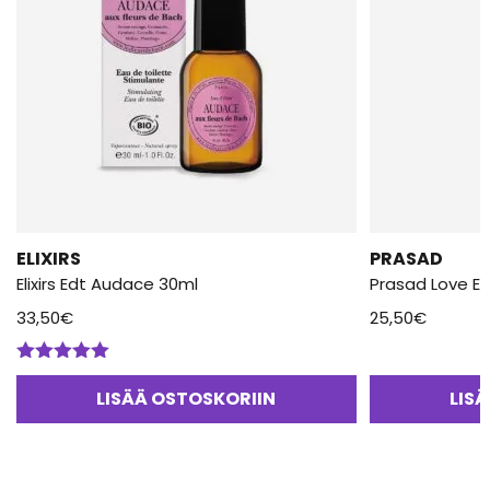
ELIXIRS
PRASAD
Elixirs Edt Audace 30ml
Prasad Love Eli
33,50
€
25,50
€
Arvostelu
tuotteesta:
LISÄÄ OSTOSKORIIN
LIS
5.00
/ 5