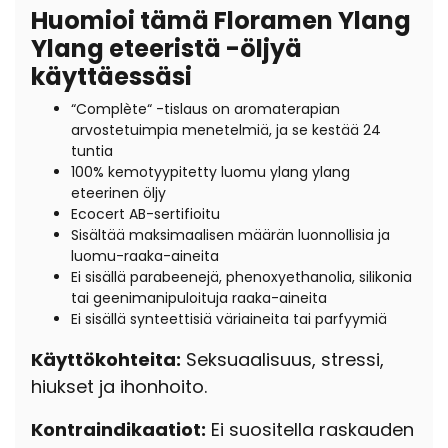
Huomioi tämä Floramen Ylang
Ylang eteeristä -öljyä
käyttäessäsi
“
Complète“ -tislaus on aromaterapian
arvostetuimpia menetelmiä, ja se kestää 24
tuntia
100% kemotyypitetty luomu ylang ylang
eteerinen öljy
Ecocert AB-sertifioitu
Sisältää maksimaalisen määrän luonnollisia ja
luomu-raaka-aineita
Ei sisällä parabeenejä, phenoxyethanolia, silikonia
tai geenimanipuloituja raaka-aineita
Ei sisällä synteettisiä väriaineita tai parfyymiä
Käyttökohteita:
Seksuaalisuus, stressi,
hiukset ja ihonhoito.
Kontraindikaatiot:
Ei suositella raskauden