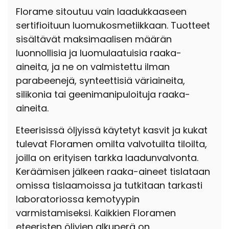
Florame sitoutuu vain laadukkaaseen
sertifioituun luomukosmetiikkaan. Tuotteet
sisältävät maksimaalisen määrän
luonnollisia ja luomulaatuisia raaka-
aineita, ja ne on valmistettu ilman
parabeenejä, synteettisiä väriaineita,
silikonia tai geenimanipuloituja raaka-
aineita.
Eteerisissä öljyissä käytetyt kasvit ja kukat
tulevat Floramen omilta valvotuilta tiloilta,
joilla on erityisen tarkka laadunvalvonta.
Keräämisen jälkeen raaka-aineet tislataan
omissa tislaamoissa ja tutkitaan tarkasti
laboratoriossa kemotyypin
varmistamiseksi. Kaikkien Floramen
eteeristen öljyjen alkuperä on