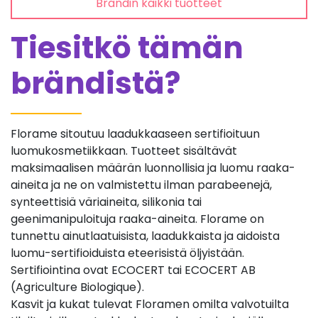
Brändin kaikki tuotteet
Tiesitkö tämän
brändistä?
Florame sitoutuu laadukkaaseen sertifioituun
luomukosmetiikkaan. Tuotteet sisältävät
maksimaalisen määrän luonnollisia ja luomu raaka-
aineita ja ne on valmistettu ilman parabeenejä,
synteettisiä väriaineita, silikonia tai
geenimanipuloituja raaka-aineita. Florame on
tunnettu ainutlaatuisista, laadukkaista ja aidoista
luomu-sertifioiduista eteerisistä öljyistään.
Sertifiointina ovat ECOCERT tai ECOCERT AB
(Agriculture Biologique).
Kasvit ja kukat tulevat Floramen omilta valvotuilta