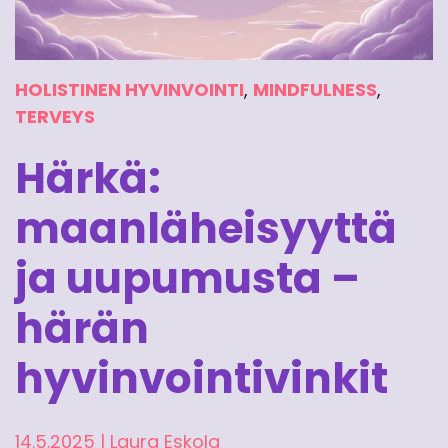
HOLISTINEN HYVINVOINTI
,
MINDFULNESS
,
TERVEYS
Härkä:
maanläheisyyttä
ja uupumusta –
härän
hyvinvointivinkit
14.5.2025
|
Laura Eskola