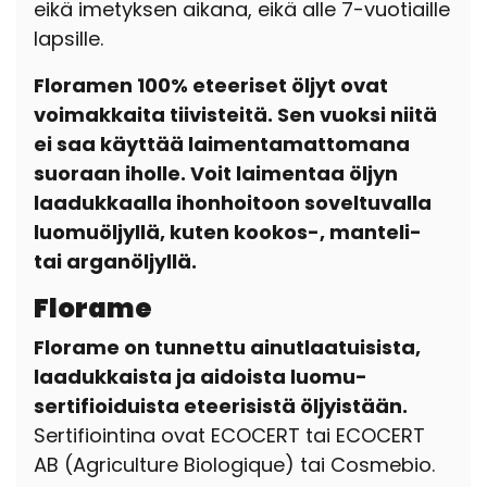
eikä imetyksen aikana, eikä alle 7-vuotiaille
lapsille.
Floramen 100% eteeriset öljyt ovat
voimakkaita tiivisteitä. Sen vuoksi niitä
ei saa käyttää laimentamattomana
suoraan iholle. Voit laimentaa öljyn
laadukkaalla ihonhoitoon soveltuvalla
luomuöljyllä, kuten kookos-, manteli-
tai arganöljyllä.
Florame
Florame on tunnettu ainutlaatuisista,
laadukkaista ja aidoista luomu-
sertifioiduista eteerisistä öljyistään.
Sertifiointina ovat ECOCERT tai ECOCERT
AB (Agriculture Biologique) tai
Cosmebio.