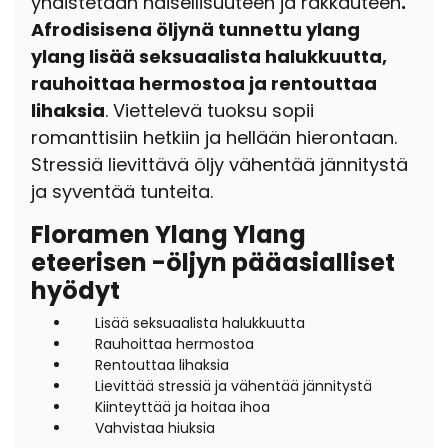
yhdistetään naisellisuuteen ja rakkauteen
.
Afrodisisena öljynä tunnettu ylang
ylang lisää seksuaalista halukkuutta,
rauhoittaa hermostoa ja rentouttaa
lihaksia
. Viettelevä tuoksu sopii
romanttisiin hetkiin ja hellään hierontaan.
Stressiä lievittävä öljy vähentää jännitystä
ja syventää tunteita.
Floramen Ylang Ylang
eteerisen -öljyn pääasialliset
hyödyt
Lisää seksuaalista halukkuutta
Rauhoittaa hermostoa
Rentouttaa lihaksia
Lievittää stressiä ja vähentää jännitystä
Kiinteyttää ja hoitaa ihoa
Vahvistaa hiuksia