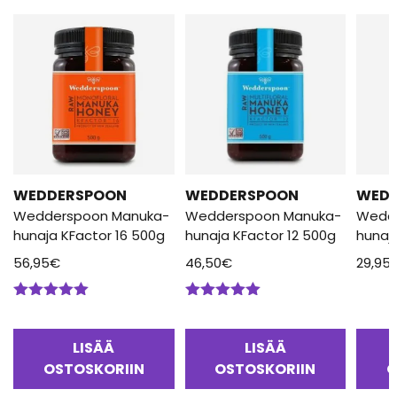
WEDDERSPOON
WEDDERSPOON
WED
Wedderspoon Manuka-
Wedderspoon Manuka-
Wedd
hunaja KFactor 16 500g
hunaja KFactor 12 500g
hunaj
56,95
€
46,50
€
29,95
Arvostelu
Arvostelu
tuotteesta:
tuotteesta:
5.00
/ 5
5.00
/ 5
LISÄÄ
LISÄÄ
OSTOSKORIIN
OSTOSKORIIN
O